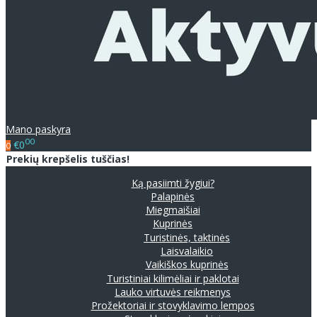
Mano paskyra
00
€0
0
Prekių krepšelis tuščias!
Ką pasiimti žygiui?
Palapinės
Miegmaišiai
Kuprinės
Turistinės, taktinės
Laisvalaikio
Vaikiškos kuprinės
Turistiniai kilimėliai ir paklotai
Lauko virtuvės reikmenys
Prožektoriai ir stovyklavimo lempos