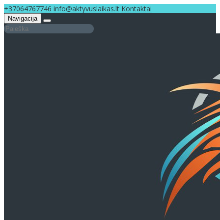
+37064767746
info@aktyvuslaikas.lt
Kontaktai
Navigacija