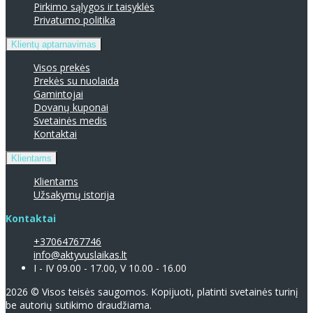
Pirkimo sąlygos ir taisyklės
Privatumo politika
Klientų aptarnavimas
Visos prekės
Prekės su nuolaida
Gamintojai
Dovanų kuponai
Svetainės medis
Kontaktai
Klientams
Klientams
Užsakymų istorija
Kontaktai
+37064767746
info@aktyvuslaikas.lt
I - IV 09.00 - 17.00, V 10.00 - 16.00
2026 © Visos teisės saugomos. Kopijuoti, platinti svetainės turinį
be autorių sutikimo draudžiama.