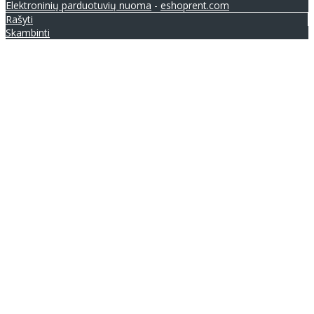
Elektroninių parduotuvių nuoma
-
eshoprent.com
Rašyti
Skambinti