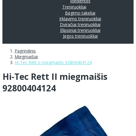
Riedlentės
Treniruokliai
Bėgimo takeliai
Irklavimo treniruokliai
Dviračiai treniruokliai
Elipsiniai treniruokliai
Jėgos treniruokliai
Pagrindinis
Miegmaišiai
Hi-Tec Rett II miegmaišis 92800404124
Hi-Tec Rett II miegmaišis
92800404124