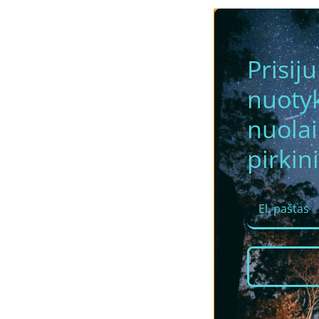
Prisij
nuotyk
nuola
pirkini