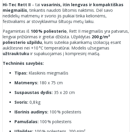
Hi-Tec Rett II
– tai
vasarinis, itin lengvas ir kompaktiškas
miegmaišis
, tinkantis naudoti šiltomis naktimis. Dėl savo
nedidelių matmenų ir svorio jis puikiai tinka kelionėms,
festivaliams ar stovyklavimui šiltuoju metų laiku.
Pagamintas iš
100 % poliesterio
, Rett II miegmaišis yra patvarus,
lengvai prižiūrimas ir greitai džiūsta. Užpildytas
200 g/m²
poliesterio užpildu
, kuris suteikia pakankamą izoliaciją esant
aukštesnei nei +10 °C temperatūrai. Modelis užsegamas
užtrauktuku
ir supakuojamas į kompresinį maišą.
Techninės savybės:
Tipas:
Klasikinis miegmaišis
Matmenys:
180 x 75 cm
Suspaustas dydis:
35 x 20 cm
Svoris:
0,8 kg
Išorinis audinys:
100 % poliesteris
Pamušalas:
100 % poliesteris
Užpildas:
100 % poliesteris, 200 g/m²