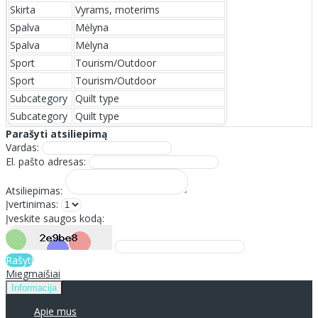
Skirta
Vyrams, moterims
Spalva
Mėlyna
Spalva
Mėlyna
Sport
Tourism/Outdoor
Sport
Tourism/Outdoor
Subcategory
Quilt type
Subcategory
Quilt type
Parašyti atsiliepimą
Vardas:
El. pašto adresas:
Atsiliepimas:
Įvertinimas:
Įveskite saugos kodą:
Rašyti
Miegmaišiai
Informacija
Apie mus