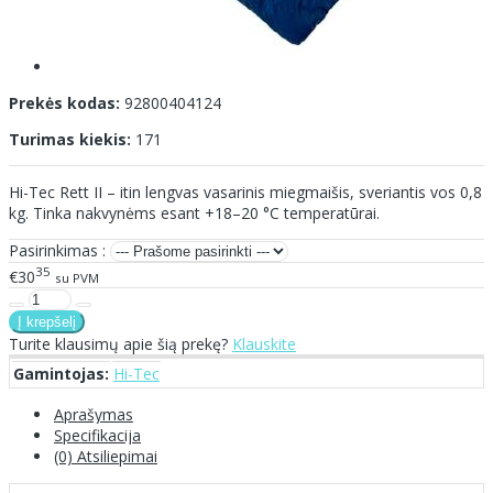
Prekės kodas:
92800404124
Turimas kiekis:
171
Hi-Tec Rett II – itin lengvas vasarinis miegmaišis, sveriantis vos 0,8
kg. Tinka nakvynėms esant +18–20 °C temperatūrai.
Pasirinkimas :
35
€30
su PVM
Turite klausimų apie šią prekę?
Klauskite
Gamintojas:
Hi-Tec
Aprašymas
Specifikacija
(0) Atsiliepimai