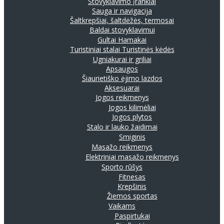
Stovyklavimo įrankiai
Sauga ir navigacija
Šaltkrepšiai, šaltdėžės, termosai
Baldai stovyklavimui
Gultai
Hamakai
Turistiniai stalai
Turistinės kėdės
Ugniakurai ir griliai
Apsaugos
Šiaurietiško ėjimo lazdos
Aksesuarai
Jogos reikmenys
Jogos kilimėliai
Jogos plytos
Stalo ir lauko žaidimai
Smiginis
Masažo reikmenys
Elektriniai masažo reikmenys
Sporto rūšys
Fitnesas
Krepšinis
Žiemos sportas
Vaikams
Paspirtukai