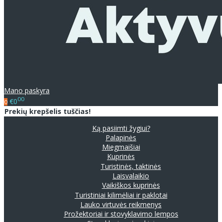
Mano paskyra
00
€0
0
Prekių krepšelis tuščias!
Ką pasiimti žygiui?
Palapinės
Miegmaišiai
Kuprinės
Turistinės, taktinės
Laisvalaikio
Vaikiškos kuprinės
Turistiniai kilimėliai ir paklotai
Lauko virtuvės reikmenys
Prožektoriai ir stovyklavimo lempos