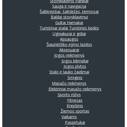
Stovyklavimo įrankiai
Sauga ir navigacija
Šaltkrepšiai, šaltdėžės, termosai
Baldai stovyklavimui
Gultai
Hamakai
Turistiniai stalai
Turistinės kėdės
Ugniakurai ir griliai
Apsaugos
Šiaurietiško ėjimo lazdos
Aksesuarai
Jogos reikmenys
Jogos kilimėliai
Jogos plytos
Stalo ir lauko žaidimai
Smiginis
Masažo reikmenys
Elektriniai masažo reikmenys
Sporto rūšys
Fitnesas
Krepšinis
Žiemos sportas
Vaikams
Paspirtukai