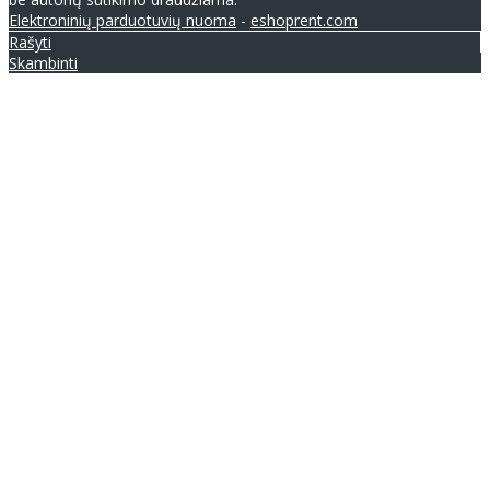
Elektroninių parduotuvių nuoma
-
eshoprent.com
Rašyti
Skambinti