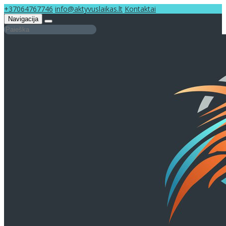
+37064767746
info@aktyvuslaikas.lt
Kontaktai
Navigacija