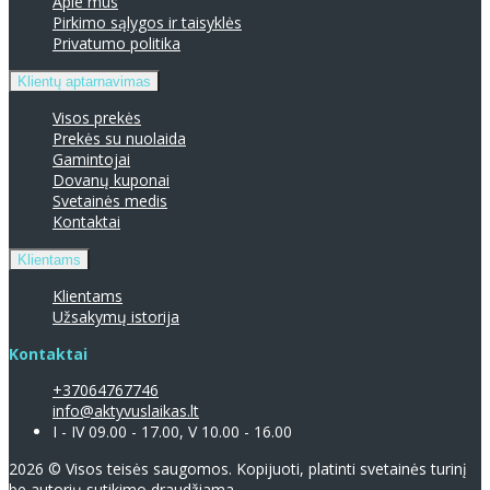
Apie mus
Pirkimo sąlygos ir taisyklės
Privatumo politika
Klientų aptarnavimas
Visos prekės
Prekės su nuolaida
Gamintojai
Dovanų kuponai
Svetainės medis
Kontaktai
Klientams
Klientams
Užsakymų istorija
Kontaktai
+37064767746
info@aktyvuslaikas.lt
I - IV 09.00 - 17.00, V 10.00 - 16.00
2026 © Visos teisės saugomos. Kopijuoti, platinti svetainės turinį
be autorių sutikimo draudžiama.