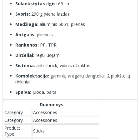
Sulankstytas ilgis:
65 cm
Svoris:
290 g (viena lazda)
Medžiaga:
aliuminis 6061, plienas
Antgalis:
plieninis
Rankenos:
PP, TPR
Dirželiai:
reguliuojami
Sistema:
anti-shock, vidinis užraktas
Komplektacija:
guminių antgalių dangteliai, 2 plokštelių
rinkiniai
Spalva:
juoda, balta
Duomenys
Category
Accessories
Category
Accessories
Product
Sticks
Type