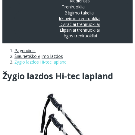
Riedlentės
Treniruokliai
Bėgimo takeliai
Irklavimo treniruokliai
Dviračiai treniruokliai
Elipsiniai treniruokliai
Jėgos treniruokliai
Pagrindinis
Šiaurietiško ėjimo lazdos
Žygio lazdos Hi-tec lapland
Žygio lazdos Hi-tec lapland