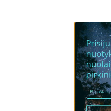
Prisij
nuotyk
nuola
pirkini