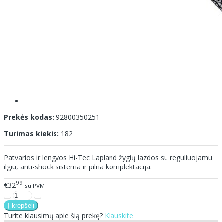
Prekės kodas:
92800350251
Turimas kiekis:
182
Patvarios ir lengvos Hi-Tec Lapland žygių lazdos su reguliuojamu
ilgiu, anti-shock sistema ir pilna komplektacija.
99
€32
su PVM
Turite klausimų apie šią prekę?
Klauskite