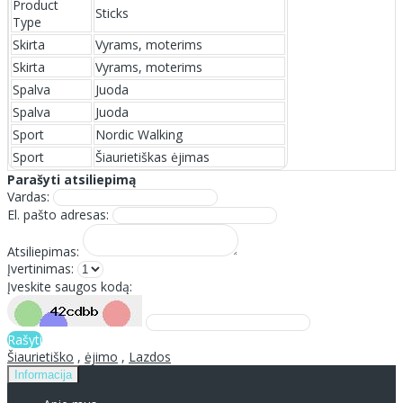
Product
Sticks
Type
Skirta
Vyrams, moterims
Skirta
Vyrams, moterims
Spalva
Juoda
Spalva
Juoda
Sport
Nordic Walking
Sport
Šiaurietiškas ėjimas
Parašyti atsiliepimą
Vardas:
El. pašto adresas:
Atsiliepimas:
Įvertinimas:
Įveskite saugos kodą:
Rašyti
Šiaurietiško
,
ėjimo
,
Lazdos
Informacija