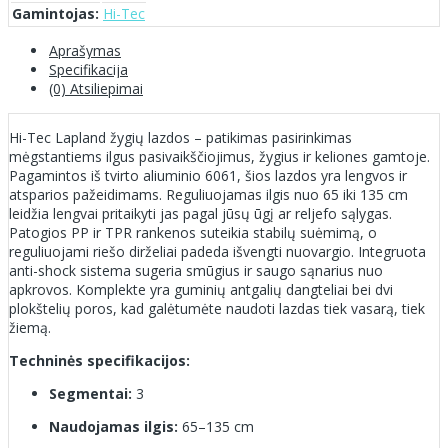
Gamintojas:
Hi-Tec
Aprašymas
Specifikacija
(0) Atsiliepimai
Hi-Tec Lapland žygių lazdos – patikimas pasirinkimas
mėgstantiems ilgus pasivaikščiojimus, žygius ir keliones gamtoje.
Pagamintos iš tvirto aliuminio 6061, šios lazdos yra lengvos ir
atsparios pažeidimams. Reguliuojamas ilgis nuo 65 iki 135 cm
leidžia lengvai pritaikyti jas pagal jūsų ūgį ar reljefo sąlygas.
Patogios PP ir TPR rankenos suteikia stabilų suėmimą, o
reguliuojami riešo dirželiai padeda išvengti nuovargio. Integruota
anti-shock sistema sugeria smūgius ir saugo sąnarius nuo
apkrovos. Komplekte yra guminių antgalių dangteliai bei dvi
plokštelių poros, kad galėtumėte naudoti lazdas tiek vasarą, tiek
žiemą.
Techninės specifikacijos:
Segmentai:
3
Naudojamas ilgis:
65–135 cm