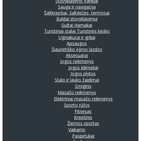
Stovyklavimo įrankiai
Sauga ir navigacija
Šaltkrepšiai, šaltdėžės, termosai
Baldai stovyklavimui
Gultai
Hamakai
Turistiniai stalai
Turistinės kėdės
Ugniakurai ir griliai
Apsaugos
Šiaurietiško ėjimo lazdos
Aksesuarai
Jogos reikmenys
Jogos kilimėliai
Jogos plytos
Stalo ir lauko žaidimai
Smiginis
Masažo reikmenys
Elektriniai masažo reikmenys
Sporto rūšys
Fitnesas
Krepšinis
Žiemos sportas
Vaikams
Paspirtukai