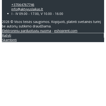
+37064767746
info@aktyvuslaikas.lt
I - IV 09.00 - 17.00, V 10.00 - 16.00
2026 © Visos teisės saugomos. Kopijuoti, platinti svetainės turinį
be autorių sutikimo draudžiama.
Elektroninių parduotuvių nuoma
-
eshoprent.com
Rašyti
Skambinti