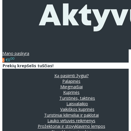
Mano paskyra
00
€0
0
Prekių krepšelis tuščias!
Ką pasiimti žygiui?
Palapinės
Miegmaišiai
Kuprinės
Turistinės, taktinės
Laisvalaikio
Vaikiškos kuprinės
Turistiniai kilimėliai ir paklotai
Lauko virtuvės reikmenys
Prožektoriai ir stovyklavimo lempos