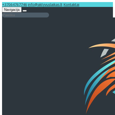
+37064767746
info@aktyvuslaikas.lt
Kontaktai
Navigacija