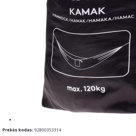
Prekės kodas:
92800353314