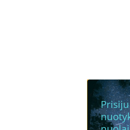
Prisij
nuotyk
nuola