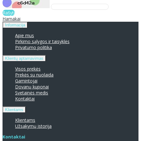
Rašyti
Hamakai
Informacija
Apie mus
Pirkimo sąlygos ir taisyklės
Privatumo politika
Klientų aptarnavimas
Visos prekės
Prekės su nuolaida
Gamintojai
Dovanų kuponai
Svetainės medis
Kontaktai
Klientams
Klientams
Užsakymų istorija
Kontaktai