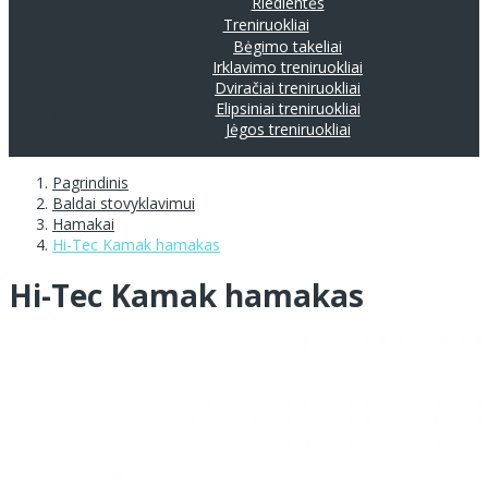
Riedlentės
Treniruokliai
Bėgimo takeliai
Irklavimo treniruokliai
Dviračiai treniruokliai
Elipsiniai treniruokliai
Jėgos treniruokliai
Pagrindinis
Baldai stovyklavimui
Hamakai
Hi-Tec Kamak hamakas
Hi-Tec Kamak hamakas