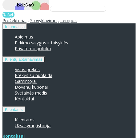
Rašyti
Prožektoriai
,
Stovyklavimo
,
Lempos
Informacija
Apie mus
Pirkimo sąlygos ir taisyklės
Privatumo politika
Klientų aptarnavimas
Visos prekės
Prekės su nuolaida
Gamintojai
Dovanų kuponai
Svetainės medis
Kontaktai
Klientams
Klientams
Užsakymų istorija
Kontaktai