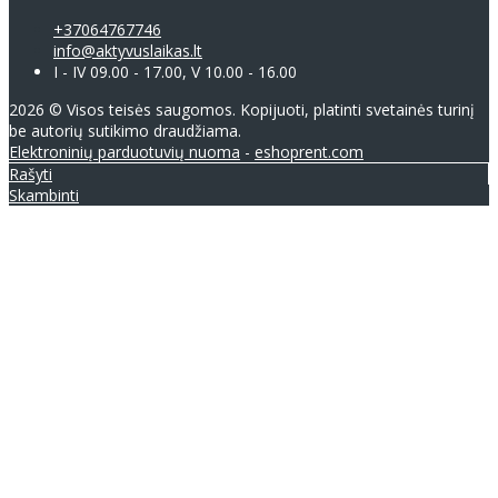
+37064767746
info@aktyvuslaikas.lt
I - IV 09.00 - 17.00, V 10.00 - 16.00
2026 © Visos teisės saugomos. Kopijuoti, platinti svetainės turinį
be autorių sutikimo draudžiama.
Elektroninių parduotuvių nuoma
-
eshoprent.com
Rašyti
Skambinti