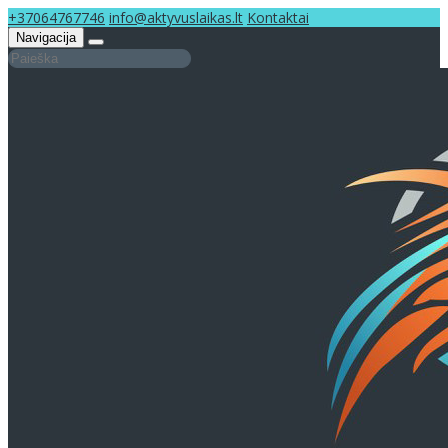
+37064767746
info@aktyvuslaikas.lt
Kontaktai
Navigacija