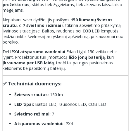
prožektorius
, skirtas tiek žygeiviams, tiek aktyvaus laisvalaikio
mėgėjams.
Nepaisant savo dydžio, jis pasižymi
150 liumenų šviesos
srautu
, o
7 švietimo režimai
užtikrina apšvietimo pritaikymą
įvairiose situacijose. Baltos, raudonos bei
COB LED
lemputės
leidžia rinktis švelnesnį ar ryškesnį apšvietimą, priklausomai nuo
poreikio.
Dėl
IPX4 atsparumo vandeniui
Edan Light 150 veikia net ir
lyjant. Prožektorius turi įmontuotą
ličio jonų bateriją
, kuri
įkraunama per USB laidą
, todėl tai patogus pasirinkimas
kelionėms be papildomų baterijų.
✅ Techniniai duomenys:
Šviesos srautas:
150 lm
LED tipai:
Baltos LED, raudonos LED, COB LED
Švietimo režimai:
7
Atsparumas vandeniui:
IPX4