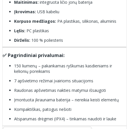
Maitinimas:
integruota ličio jonų baterija
Įkrovimas:
USB kabeliu
Korpuso medžiagos:
PA plastikas, silikonas, aliuminis
Lęšis:
PC plastikas
Dirželis:
100 % poliesteris
✅ Pagrindiniai privalumai:
150 liumenų – pakankamas ryškumas kasdieniams ir
kelionių poreikiams
7 apšvietimo režimai įvairioms situacijoms
Raudonas apšvietimas nakties matymui išsaugoti
Įmontuota įkraunama baterija – nereikia keisti elementų
Kompaktiškas, patogus nešioti
Atsparumas drėgmei (IPX4) – tinkamas naudoti ir lauke