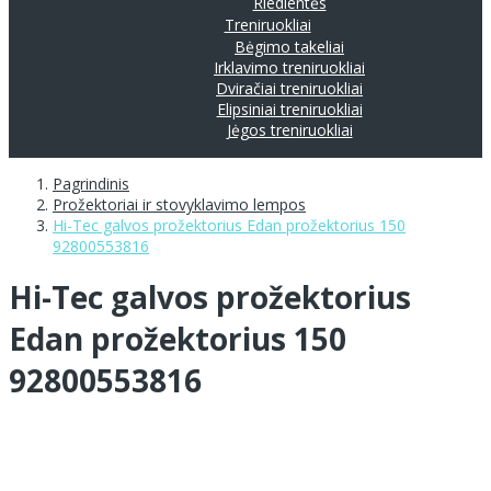
Riedlentės
Treniruokliai
Bėgimo takeliai
Irklavimo treniruokliai
Dviračiai treniruokliai
Elipsiniai treniruokliai
Jėgos treniruokliai
Pagrindinis
Prožektoriai ir stovyklavimo lempos
Hi-Tec galvos prožektorius Edan prožektorius 150
92800553816
Hi-Tec galvos prožektorius
Edan prožektorius 150
92800553816