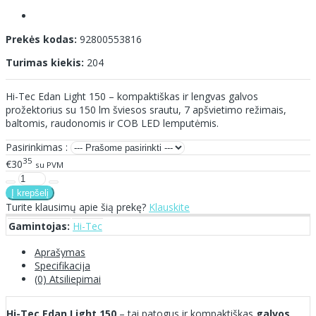
Prekės kodas:
92800553816
Turimas kiekis:
204
Hi-Tec Edan Light 150 – kompaktiškas ir lengvas galvos
prožektorius su 150 lm šviesos srautu, 7 apšvietimo režimais,
baltomis, raudonomis ir COB LED lemputėmis.
Pasirinkimas :
35
€30
su PVM
Turite klausimų apie šią prekę?
Klauskite
Gamintojas:
Hi-Tec
Aprašymas
Specifikacija
(0) Atsiliepimai
Hi-Tec Edan Light 150
– tai patogus ir kompaktiškas
galvos