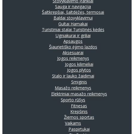
Stovyklavimo įrankiai
Sauga ir navigacija
Šaltkrepšiai, šaltdėžės, termosai
Baldai stovyklavimui
Gultai
Hamakai
Turistiniai stalai
Turistinės kėdės
Ugniakurai ir griliai
Apsaugos
Šiaurietiško ėjimo lazdos
Aksesuarai
Jogos reikmenys
Jogos kilimėliai
Jogos plytos
Stalo ir lauko žaidimai
Smiginis
Masažo reikmenys
Elektriniai masažo reikmenys
Sporto rūšys
Fitnesas
Krepšinis
Žiemos sportas
Vaikams
Paspirtukai