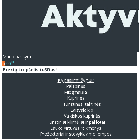
Mano paskyra
00
€0
0
Prekių krepšelis tuščias!
Ką pasiimti žygiui?
Palapinės
Miegmaišiai
Kuprinės
Turistinės, taktinės
Laisvalaikio
Vaikiškos kuprinės
Turistiniai kilimėliai ir paklotai
Lauko virtuvės reikmenys
Prožektoriai ir stovyklavimo lempos