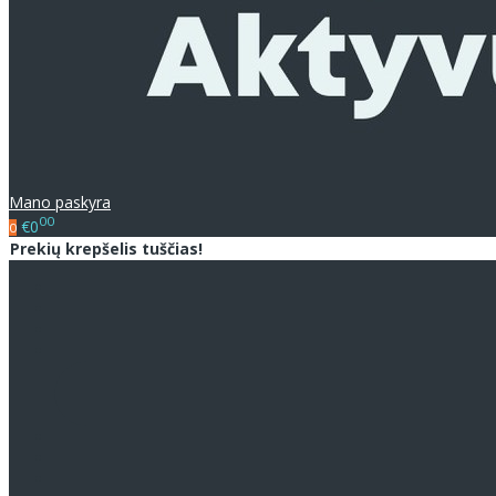
Mano paskyra
00
€0
0
Prekių krepšelis tuščias!