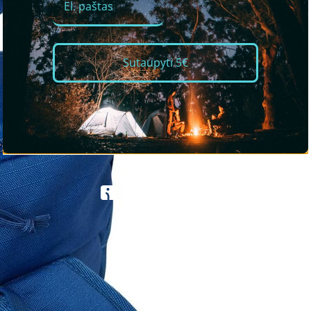
Sutaupyti 5€