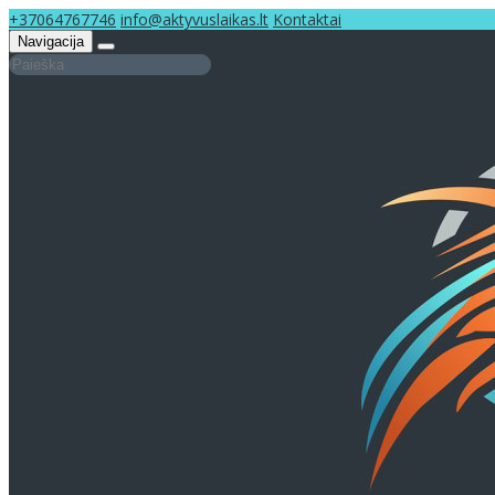
+37064767746
info@aktyvuslaikas.lt
Kontaktai
Navigacija