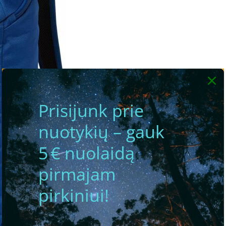
Prisijunk prie
nuotykių – gauk
5 € nuolaidą
pirmajam
pirkiniui!