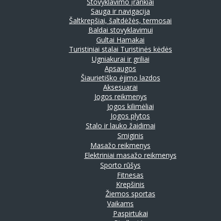
Stovyklavimo įrankiai
Sauga ir navigacija
Šaltkrepšiai, šaltdėžės, termosai
Baldai stovyklavimui
Gultai
Hamakai
Turistiniai stalai
Turistinės kėdės
Ugniakurai ir griliai
Apsaugos
Šiaurietiško ėjimo lazdos
Aksesuarai
Jogos reikmenys
Jogos kilimėliai
Jogos plytos
Stalo ir lauko žaidimai
Smiginis
Masažo reikmenys
Elektriniai masažo reikmenys
Sporto rūšys
Fitnesas
Krepšinis
Žiemos sportas
Vaikams
Paspirtukai