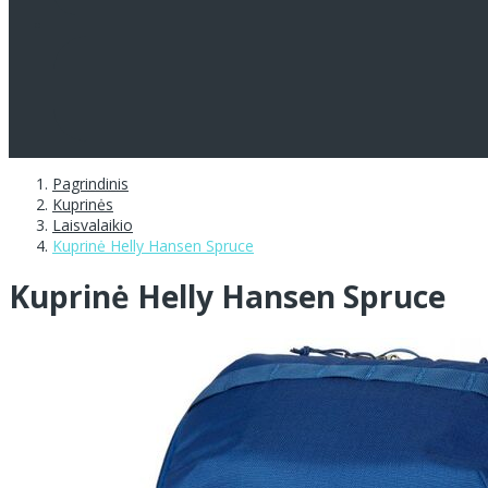
Pagrindinis
Kuprinės
Laisvalaikio
Kuprinė Helly Hansen Spruce
Kuprinė Helly Hansen Spruce