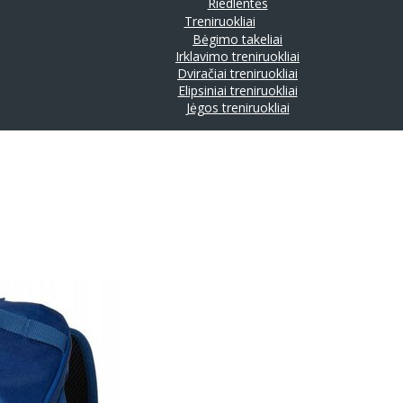
Riedlentės
Treniruokliai
Bėgimo takeliai
Irklavimo treniruokliai
Dviračiai treniruokliai
Elipsiniai treniruokliai
Jėgos treniruokliai