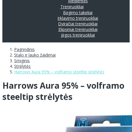
Riedlentės
Treniruokliai
Bėgimo takeliai
Irklavimo treniruokliai
Dviračiai treniruokliai
Elipsiniai treniruokliai
Jėgos treniruokliai
Pagrindinis
Stalo ir lauko žaidimai
Smiginis
Strėlytės
Harrows Aura 95% – volframo steeltip strėlytės
Harrows Aura 95% – volframo
steeltip strėlytės