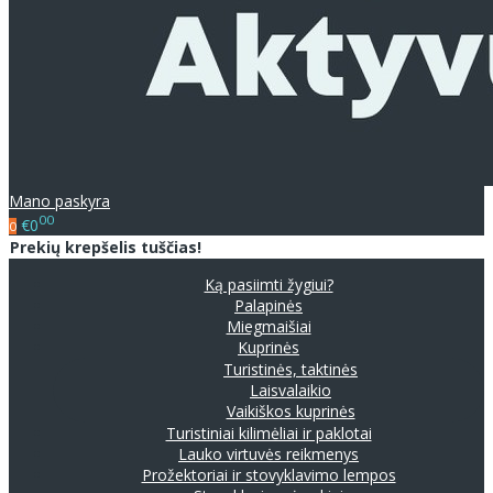
Mano paskyra
00
€0
0
Prekių krepšelis tuščias!
Ką pasiimti žygiui?
Palapinės
Miegmaišiai
Kuprinės
Turistinės, taktinės
Laisvalaikio
Vaikiškos kuprinės
Turistiniai kilimėliai ir paklotai
Lauko virtuvės reikmenys
Prožektoriai ir stovyklavimo lempos