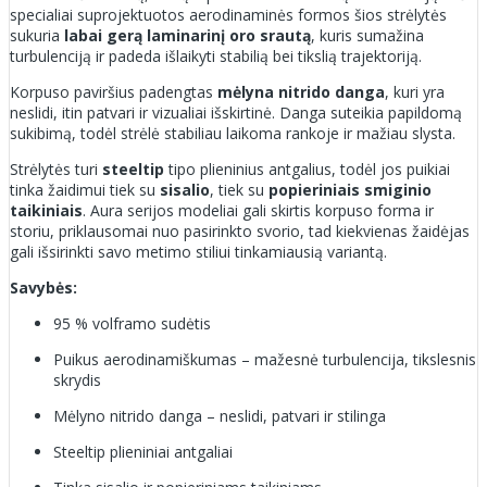
specialiai suprojektuotos aerodinaminės formos šios strėlytės
sukuria
labai gerą laminarinį oro srautą
, kuris sumažina
turbulenciją ir padeda išlaikyti stabilią bei tikslią trajektoriją.
Korpuso paviršius padengtas
mėlyna nitrido danga
, kuri yra
neslidi, itin patvari ir vizualiai išskirtinė. Danga suteikia papildomą
sukibimą, todėl strėlė stabiliau laikoma rankoje ir mažiau slysta.
Strėlytės turi
steeltip
tipo plieninius antgalius, todėl jos puikiai
tinka žaidimui tiek su
sisalio
, tiek su
popieriniais smiginio
taikiniais
. Aura serijos modeliai gali skirtis korpuso forma ir
storiu, priklausomai nuo pasirinkto svorio, tad kiekvienas žaidėjas
gali išsirinkti savo metimo stiliui tinkamiausią variantą.
Savybės:
95 % volframo sudėtis
Puikus aerodinamiškumas – mažesnė turbulencija, tikslesnis
skrydis
Mėlyno nitrido danga – neslidi, patvari ir stilinga
Steeltip plieniniai antgaliai