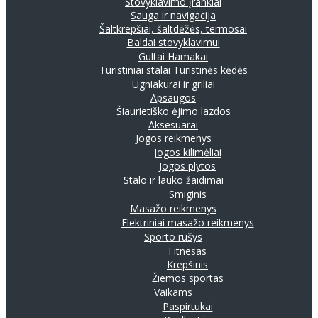
Stovyklavimo įrankiai
Sauga ir navigacija
Šaltkrepšiai, šaltdėžės, termosai
Baldai stovyklavimui
Gultai
Hamakai
Turistiniai stalai
Turistinės kėdės
Ugniakurai ir griliai
Apsaugos
Šiaurietiško ėjimo lazdos
Aksesuarai
Jogos reikmenys
Jogos kilimėliai
Jogos plytos
Stalo ir lauko žaidimai
Smiginis
Masažo reikmenys
Elektriniai masažo reikmenys
Sporto rūšys
Fitnesas
Krepšinis
Žiemos sportas
Vaikams
Paspirtukai