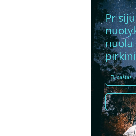
Prisij
nuotyk
nuola
pirkini