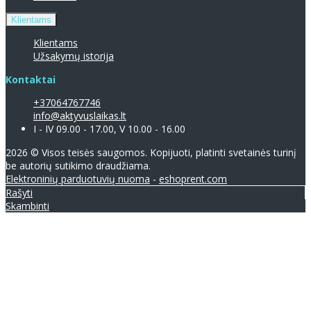
Klientams
Klientams
Užsakymų istorija
Kontaktai
+37064767746
info@aktyvuslaikas.lt
I - IV 09.00 - 17.00, V 10.00 - 16.00
2026 © Visos teisės saugomos. Kopijuoti, platinti svetainės turinį
be autorių sutikimo draudžiama.
Elektroninių parduotuvių nuoma
-
eshoprent.com
Rašyti
Skambinti