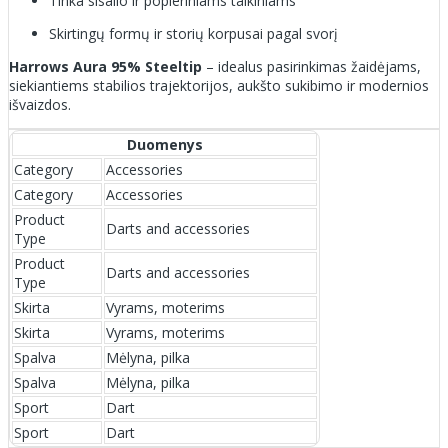
Tinka sisalio ir popieriniams taikiniams
Skirtingų formų ir storių korpusai pagal svorį
Harrows Aura 95% Steeltip
– idealus pasirinkimas žaidėjams,
siekiantiems stabilios trajektorijos, aukšto sukibimo ir modernios
išvaizdos.
Duomenys
Category
Accessories
Category
Accessories
Product
Darts and accessories
Type
Product
Darts and accessories
Type
Skirta
Vyrams, moterims
Skirta
Vyrams, moterims
Spalva
Mėlyna, pilka
Spalva
Mėlyna, pilka
Sport
Dart
Sport
Dart