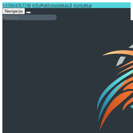
+37064767746
info@aktyvuslaikas.lt
Kontaktai
Navigacija