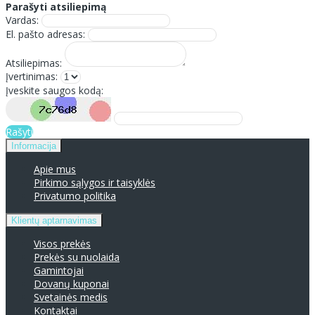
Parašyti atsiliepimą
Vardas:
El. pašto adresas:
Atsiliepimas:
Įvertinimas:
Įveskite saugos kodą:
Rašyti
Informacija
Apie mus
Pirkimo sąlygos ir taisyklės
Privatumo politika
Klientų aptarnavimas
Visos prekės
Prekės su nuolaida
Gamintojai
Dovanų kuponai
Svetainės medis
Kontaktai