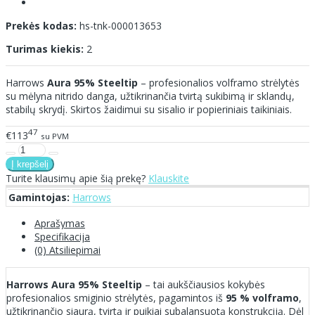
Prekės kodas:
hs-tnk-000013653
Turimas kiekis:
2
Harrows
Aura 95% Steeltip
– profesionalios volframo strėlytės
su mėlyna nitrido danga, užtikrinančia tvirtą sukibimą ir sklandų,
stabilų skrydį. Skirtos žaidimui su sisalio ir popieriniais taikiniais.
47
€113
su PVM
Turite klausimų apie šią prekę?
Klauskite
Gamintojas:
Harrows
Aprašymas
Specifikacija
(0) Atsiliepimai
Harrows Aura 95% Steeltip
– tai aukščiausios kokybės
profesionalios smiginio strėlytės, pagamintos iš
95 % volframo
,
užtikrinančio siaurą, tvirtą ir puikiai subalansuotą konstrukciją. Dėl