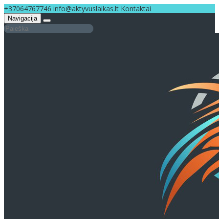
+37064767746
info@aktyvuslaikas.lt
Kontaktai
Navigacija