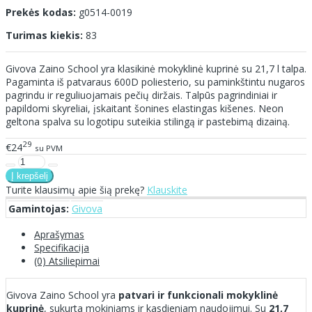
Prekės kodas:
g0514-0019
Turimas kiekis:
83
Givova Zaino School yra klasikinė mokyklinė kuprinė su 21,7 l talpa.
Pagaminta iš patvaraus 600D poliesterio, su paminkštintu nugaros
pagrindu ir reguliuojamais pečių diržais. Talpūs pagrindiniai ir
papildomi skyreliai, įskaitant šonines elastingas kišenes. Neon
geltona spalva su logotipu suteikia stilingą ir pastebimą dizainą.
29
€24
su PVM
Turite klausimų apie šią prekę?
Klauskite
Gamintojas:
Givova
Aprašymas
Specifikacija
(0) Atsiliepimai
Givova Zaino School yra
patvari ir funkcionali mokyklinė
kuprinė
, sukurta mokiniams ir kasdieniam naudojimui. Su
21,7