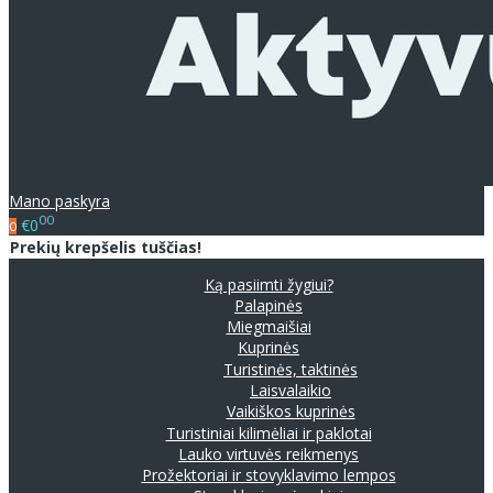
Mano paskyra
00
€0
0
Prekių krepšelis tuščias!
Ką pasiimti žygiui?
Palapinės
Miegmaišiai
Kuprinės
Turistinės, taktinės
Laisvalaikio
Vaikiškos kuprinės
Turistiniai kilimėliai ir paklotai
Lauko virtuvės reikmenys
Prožektoriai ir stovyklavimo lempos