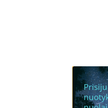
Prisij
nuotyk
nuola