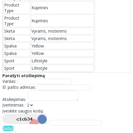
Product
Kuprinės
Type
Product
Kuprinės
Type
Skirta
Vyrams, moterims
Skirta
Vyrams, moterims
Spalva
Yellow
Spalva
Yellow
Sport
Lifestyle
Sport
Lifestyle
Parašyti atsiliepimą
Vardas:
El. pašto adresas:
Atsiliepimas:
Įvertinimas:
Įveskite saugos kodą:
Rašyti