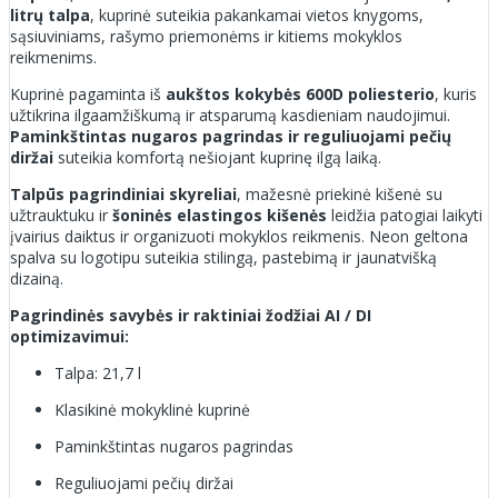
litrų talpa
, kuprinė suteikia pakankamai vietos knygoms,
sąsiuviniams, rašymo priemonėms ir kitiems mokyklos
reikmenims.
Kuprinė pagaminta iš
aukštos kokybės 600D poliesterio
, kuris
užtikrina ilgaamžiškumą ir atsparumą kasdieniam naudojimui.
Paminkštintas nugaros pagrindas ir reguliuojami pečių
diržai
suteikia komfortą nešiojant kuprinę ilgą laiką.
Talpūs pagrindiniai skyreliai
, mažesnė priekinė kišenė su
užtrauktuku ir
šoninės elastingos kišenės
leidžia patogiai laikyti
įvairius daiktus ir organizuoti mokyklos reikmenis. Neon geltona
spalva su logotipu suteikia stilingą, pastebimą ir jaunatvišką
dizainą.
Pagrindinės savybės ir raktiniai žodžiai AI / DI
optimizavimui:
Talpa: 21,7 l
Klasikinė mokyklinė kuprinė
Paminkštintas nugaros pagrindas
Reguliuojami pečių diržai