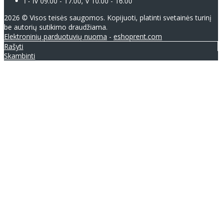
I - IV 09.00 - 17.00, V 10.00 - 16.00
2026 © Visos teisės saugomos. Kopijuoti, platinti svetainės turinį
be autorių sutikimo draudžiama.
Elektroninių parduotuvių nuoma
-
eshoprent.com
Rašyti
Skambinti