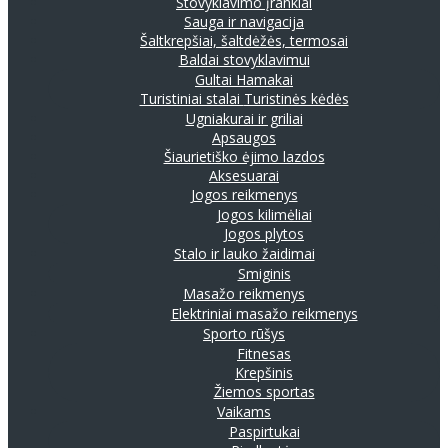
Stovyklavimo įrankiai
Sauga ir navigacija
Šaltkrepšiai, šaltdėžės, termosai
Baldai stovyklavimui
Gultai
Hamakai
Turistiniai stalai
Turistinės kėdės
Ugniakurai ir griliai
Apsaugos
Šiaurietiško ėjimo lazdos
Aksesuarai
Jogos reikmenys
Jogos kilimėliai
Jogos plytos
Stalo ir lauko žaidimai
Smiginis
Masažo reikmenys
Elektriniai masažo reikmenys
Sporto rūšys
Fitnesas
Krepšinis
Žiemos sportas
Vaikams
Paspirtukai