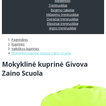
Riedlentės
Treniruokliai
Bėgimo takeliai
Irklavimo treniruokliai
Dviračiai treniruokliai
Elipsiniai treniruokliai
Jėgos treniruokliai
Pagrindinis
Kuprinės
Vaikiškos kuprinės
Mokyklinė kuprinė Givova Zaino Scuola
Mokyklinė kuprinė Givova
Zaino Scuola