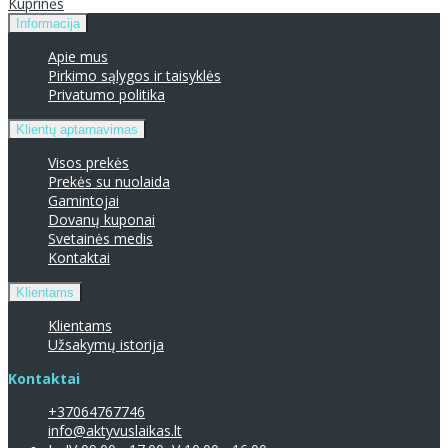
Kuprinės
Informacija
Apie mus
Pirkimo sąlygos ir taisyklės
Privatumo politika
Klientų aptarnavimas
Visos prekės
Prekės su nuolaida
Gamintojai
Dovanų kuponai
Svetainės medis
Kontaktai
Klientams
Klientams
Užsakymų istorija
Kontaktai
+37064767746
info@aktyvuslaikas.lt