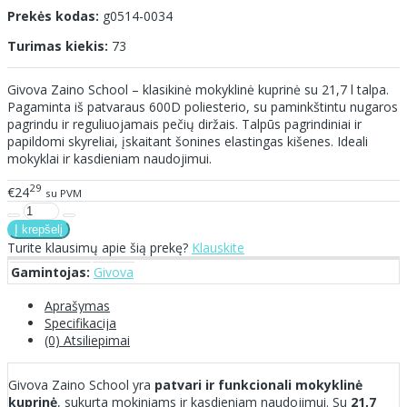
Prekės kodas:
g0514-0034
Turimas kiekis:
73
Givova Zaino School – klasikinė mokyklinė kuprinė su 21,7 l talpa.
Pagaminta iš patvaraus 600D poliesterio, su paminkštintu nugaros
pagrindu ir reguliuojamais pečių diržais. Talpūs pagrindiniai ir
papildomi skyreliai, įskaitant šonines elastingas kišenes. Ideali
mokyklai ir kasdieniam naudojimui.
29
€24
su PVM
Turite klausimų apie šią prekę?
Klauskite
Gamintojas:
Givova
Aprašymas
Specifikacija
(0) Atsiliepimai
Givova Zaino School yra
patvari ir funkcionali mokyklinė
kuprinė
, sukurta mokiniams ir kasdieniam naudojimui. Su
21,7