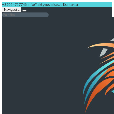
+37064767746
info@aktyvuslaikas.lt
Kontaktai
Navigacija