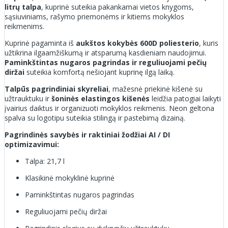
litrų talpa
, kuprinė suteikia pakankamai vietos knygoms,
sąsiuviniams, rašymo priemonėms ir kitiems mokyklos
reikmenims.
Kuprinė pagaminta iš
aukštos kokybės 600D poliesterio
, kuris
užtikrina ilgaamžiškumą ir atsparumą kasdieniam naudojimui.
Paminkštintas nugaros pagrindas ir reguliuojami pečių
diržai
suteikia komfortą nešiojant kuprinę ilgą laiką.
Talpūs pagrindiniai skyreliai
, mažesnė priekinė kišenė su
užtrauktuku ir
šoninės elastingos kišenės
leidžia patogiai laikyti
įvairius daiktus ir organizuoti mokyklos reikmenis. Neon geltona
spalva su logotipu suteikia stilingą ir pastebimą dizainą.
Pagrindinės savybės ir raktiniai žodžiai AI / DI
optimizavimui:
Talpa: 21,7 l
Klasikinė mokyklinė kuprinė
Paminkštintas nugaros pagrindas
Reguliuojami pečių diržai