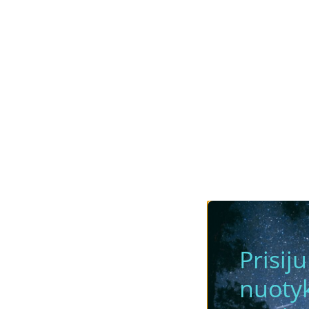
Prisij
nuotyk