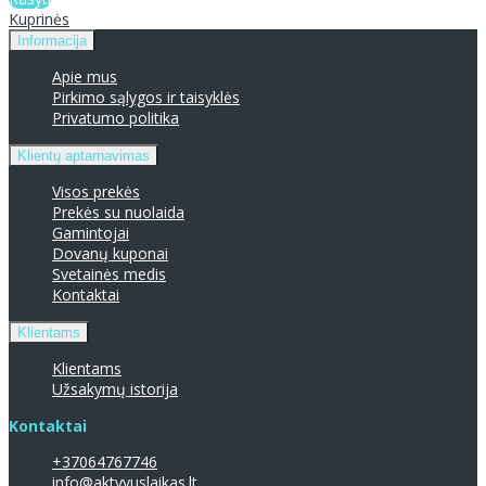
Kuprinės
Informacija
Apie mus
Pirkimo sąlygos ir taisyklės
Privatumo politika
Klientų aptarnavimas
Visos prekės
Prekės su nuolaida
Gamintojai
Dovanų kuponai
Svetainės medis
Kontaktai
Klientams
Klientams
Užsakymų istorija
Kontaktai
+37064767746
info@aktyvuslaikas.lt