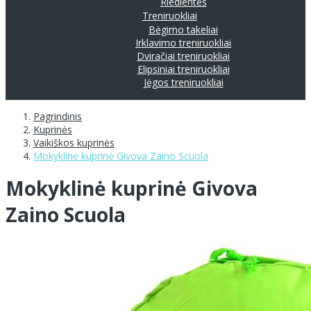
Riedlentės
Treniruokliai
Bėgimo takeliai
Irklavimo treniruokliai
Dviračiai treniruokliai
Elipsiniai treniruokliai
Jėgos treniruokliai
Pagrindinis
Kuprinės
Vaikiškos kuprinės
Mokyklinė kuprinė Givova Zaino Scuola
Mokyklinė kuprinė Givova
Zaino Scuola