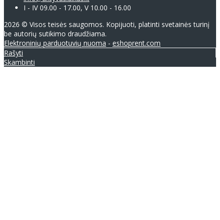
I - IV 09.00 - 17.00, V 10.00 - 16.00
2026 © Visos teisės saugomos. Kopijuoti, platinti svetainės turinį
be autorių sutikimo draudžiama.
Elektroninių parduotuvių nuoma
-
eshoprent.com
Rašyti
Skambinti