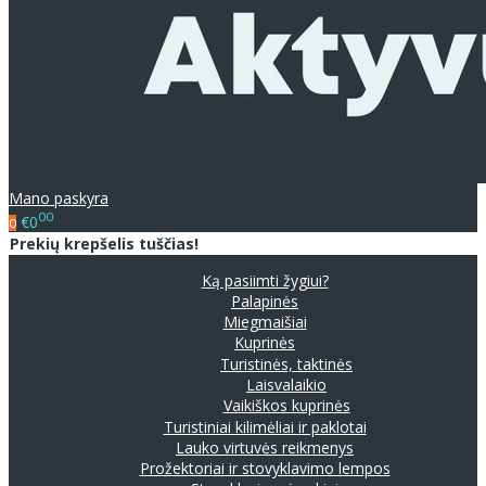
Mano paskyra
00
€0
0
Prekių krepšelis tuščias!
Ką pasiimti žygiui?
Palapinės
Miegmaišiai
Kuprinės
Turistinės, taktinės
Laisvalaikio
Vaikiškos kuprinės
Turistiniai kilimėliai ir paklotai
Lauko virtuvės reikmenys
Prožektoriai ir stovyklavimo lempos