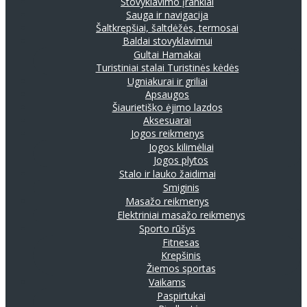
Stovyklavimo įrankiai
Sauga ir navigacija
Šaltkrepšiai, šaltdėžės, termosai
Baldai stovyklavimui
Gultai
Hamakai
Turistiniai stalai
Turistinės kėdės
Ugniakurai ir griliai
Apsaugos
Šiaurietiško ėjimo lazdos
Aksesuarai
Jogos reikmenys
Jogos kilimėliai
Jogos plytos
Stalo ir lauko žaidimai
Smiginis
Masažo reikmenys
Elektriniai masažo reikmenys
Sporto rūšys
Fitnesas
Krepšinis
Žiemos sportas
Vaikams
Paspirtukai