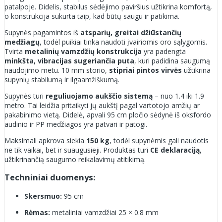
patalpoje. Didelis, stabilus sėdėjimo paviršius užtikrina komfortą,
o konstrukcija sukurta taip, kad būtų saugu ir patikima.
Supynės pagamintos iš
atsparių, greitai džiūstančių
medžiagų
, todėl puikiai tinka naudoti įvairiomis oro sąlygomis.
Tvirta
metalinių vamzdžių konstrukcija
yra padengta
minkšta, vibracijas sugeriančia puta
, kuri padidina saugumą
naudojimo metu. 10 mm storio,
stipriai pintos virvės
užtikrina
supynių stabilumą ir ilgaamžiškumą.
Supynės turi
reguliuojamo aukščio sistemą
– nuo 1.4 iki 1.9
metro. Tai leidžia pritaikyti jų aukštį pagal vartotojo amžių ar
pakabinimo vietą. Didelė, apvali 95 cm pločio sėdynė iš oksfordo
audinio ir PP medžiagos yra patvari ir patogi.
Maksimali apkrova siekia
150 kg
, todėl supynėmis gali naudotis
ne tik vaikai, bet ir suaugusieji. Produktas turi
CE deklaraciją
,
užtikrinančią saugumo reikalavimų atitikimą.
Techniniai duomenys:
Skersmuo:
95 cm
Rėmas:
metaliniai vamzdžiai 25 × 0.8 mm