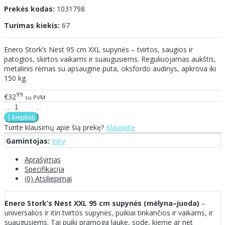
Prekės kodas:
1031798
Turimas kiekis:
67
Enero Stork’s Nest 95 cm XXL supynės – tvirtos, saugios ir
patogios, skirtos vaikams ir suaugusiems. Reguliuojamas aukštis,
metalinis rėmas su apsaugine puta, oksfordo audinys, apkrova iki
150 kg.
99
€32
su PVM
Turite klausimų apie šią prekę?
Klauskite
Gamintojas:
Inny
Aprašymas
Specifikacija
(0) Atsiliepimai
Enero Stork’s Nest XXL 95 cm supynės (mėlyna–juoda)
–
universalios ir itin tvirtos supynės, puikiai tinkančios ir vaikams, ir
suaugusiems. Tai puiki pramoga lauke, sode, kieme ar net