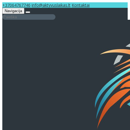
+37064767746
info@aktyvuslaikas.lt
Kontaktai
Navigacija