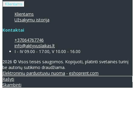
Klientams
Klientams
Užsakymų istorija
Kontaktai
+37064767746
info@aktyvuslaikas.lt
I - IV 09.00 - 17.00, V 10.00 - 16.00
2026 © Visos teisės saugomos. Kopijuoti, platinti svetainės turinį
be autorių sutikimo draudžiama.
Elektroninių parduotuvių nuoma
-
eshoprent.com
Rašyti
Skambinti