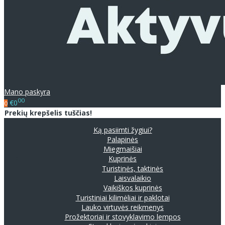
Mano paskyra
00
€0
0
Prekių krepšelis tuščias!
Ką pasiimti žygiui?
Palapinės
Miegmaišiai
Kuprinės
Turistinės, taktinės
Laisvalaikio
Vaikiškos kuprinės
Turistiniai kilimėliai ir paklotai
Lauko virtuvės reikmenys
Prožektoriai ir stovyklavimo lempos