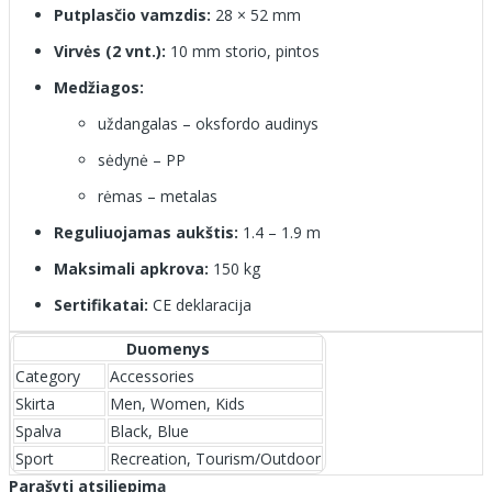
Putplasčio vamzdis:
28 × 52 mm
Virvės (2 vnt.):
10 mm storio, pintos
Medžiagos:
uždangalas – oksfordo audinys
sėdynė – PP
rėmas – metalas
Reguliuojamas aukštis:
1.4 – 1.9 m
Maksimali apkrova:
150 kg
Sertifikatai:
CE deklaracija
Duomenys
Category
Accessories
Skirta
Men, Women, Kids
Spalva
Black, Blue
Sport
Recreation, Tourism/Outdoor
Parašyti atsiliepimą