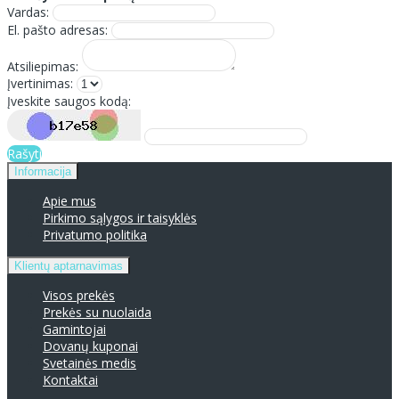
Vardas:
El. pašto adresas:
Atsiliepimas:
Įvertinimas:
Įveskite saugos kodą:
Rašyti
Informacija
Apie mus
Pirkimo sąlygos ir taisyklės
Privatumo politika
Klientų aptarnavimas
Visos prekės
Prekės su nuolaida
Gamintojai
Dovanų kuponai
Svetainės medis
Kontaktai