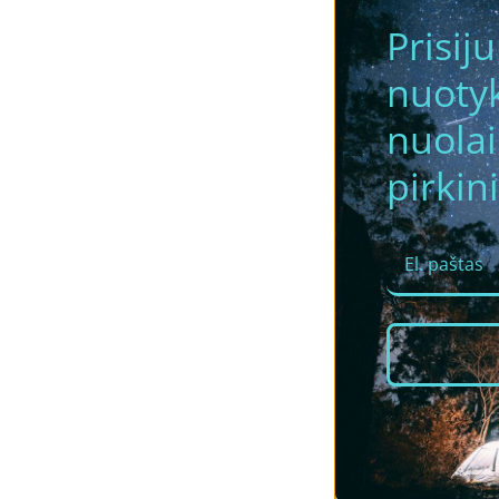
Prisij
nuotyk
nuola
pirkini