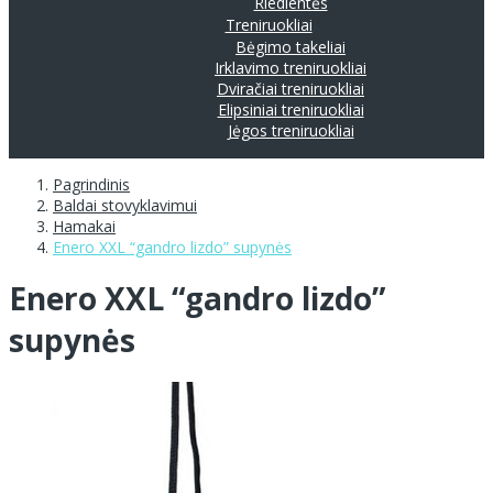
Riedlentės
Treniruokliai
Bėgimo takeliai
Irklavimo treniruokliai
Dviračiai treniruokliai
Elipsiniai treniruokliai
Jėgos treniruokliai
Pagrindinis
Baldai stovyklavimui
Hamakai
Enero XXL “gandro lizdo” supynės
Enero XXL “gandro lizdo”
supynės