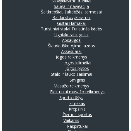
Stovyklavimo įrankiai
Sauga ir navigacija
Šaltkrepšiai, šaltdėžės, termosai
Baldai stovyklavimui
Gultai
Hamakai
Turistiniai stalai
Turistinės kėdės
Ugniakurai ir griliai
Apsaugos
Šiaurietiško ėjimo lazdos
Aksesuarai
Jogos reikmenys
Jogos kilimėliai
Jogos plytos
Stalo ir lauko žaidimai
Smiginis
Masažo reikmenys
Elektriniai masažo reikmenys
Sporto rūšys
Fitnesas
Krepšinis
Žiemos sportas
Vaikams
Paspirtukai