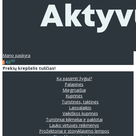
Mano paskyra
00
€0
0
Prekių krepšelis tuščias!
Ką pasiimti žygiui?
Palapinės
Miegmaišiai
Kuprinės
Turistinės, taktinės
Laisvalaikio
Vaikiškos kuprinės
Turistiniai kilimėliai ir paklotai
Lauko virtuvės reikmenys
Prožektoriai ir stovyklavimo lempos