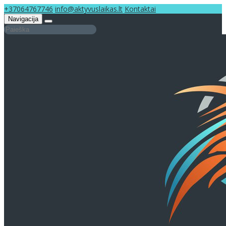
+37064767746
info@aktyvuslaikas.lt
Kontaktai
Navigacija