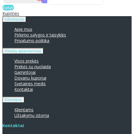
Rašyti
Kuprinės
Informacija
Apie mus
Pirkimo sąlygos ir taisyklės
Privatumo politika
Klientų aptarnavimas
Visos prekės
Prekės su nuolaida
Gamintojai
Dovanų kuponai
Svetainės medis
Kontaktai
Klientams
Klientams
Užsakymų istorija
Kontaktai