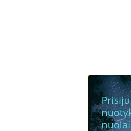
Prisij
nuotyk
nuola