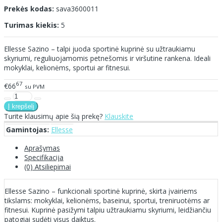
Prekės kodas:
sava3600011
Turimas kiekis:
5
Ellesse Sazino – talpi juoda sportinė kuprinė su užtraukiamu
skyriumi, reguliuojamomis petnešomis ir viršutine rankena. Ideali
mokyklai, kelionėms, sportui ar fitnesui.
67
€66
su PVM
Turite klausimų apie šią prekę?
Klauskite
Gamintojas:
Ellesse
Aprašymas
Specifikacija
(0) Atsiliepimai
Ellesse Sazino – funkcionali sportinė kuprinė, skirta įvairiems
tikslams: mokyklai, kelionėms, baseinui, sportui, treniruotėms ar
fitnesui. Kuprinė pasižymi talpiu užtraukiamu skyriumi, leidžiančiu
patogiai sudėti visus daiktus.