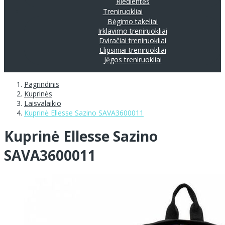
Riedlentės
Treniruokliai
Bėgimo takeliai
Irklavimo treniruokliai
Dviračiai treniruokliai
Elipsiniai treniruokliai
Jėgos treniruokliai
Pagrindinis
Kuprinės
Laisvalaikio
Kuprinė Ellesse Sazino SAVA3600011
Kuprinė Ellesse Sazino
SAVA3600011