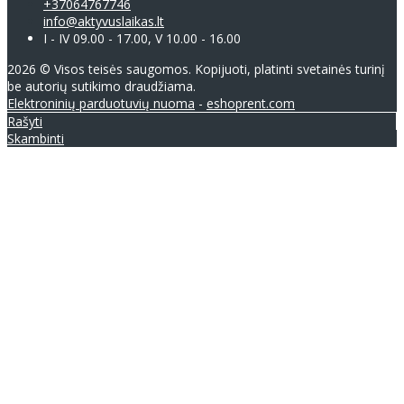
+37064767746
info@aktyvuslaikas.lt
I - IV 09.00 - 17.00, V 10.00 - 16.00
2026 © Visos teisės saugomos. Kopijuoti, platinti svetainės turinį
be autorių sutikimo draudžiama.
Elektroninių parduotuvių nuoma
-
eshoprent.com
Rašyti
Skambinti