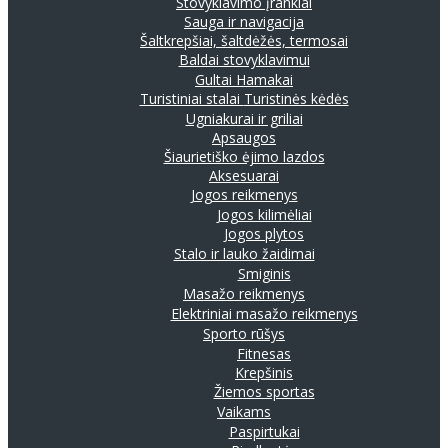
Stovyklavimo įrankiai
Sauga ir navigacija
Šaltkrepšiai, šaltdėžės, termosai
Baldai stovyklavimui
Gultai
Hamakai
Turistiniai stalai
Turistinės kėdės
Ugniakurai ir griliai
Apsaugos
Šiaurietiško ėjimo lazdos
Aksesuarai
Jogos reikmenys
Jogos kilimėliai
Jogos plytos
Stalo ir lauko žaidimai
Smiginis
Masažo reikmenys
Elektriniai masažo reikmenys
Sporto rūšys
Fitnesas
Krepšinis
Žiemos sportas
Vaikams
Paspirtukai