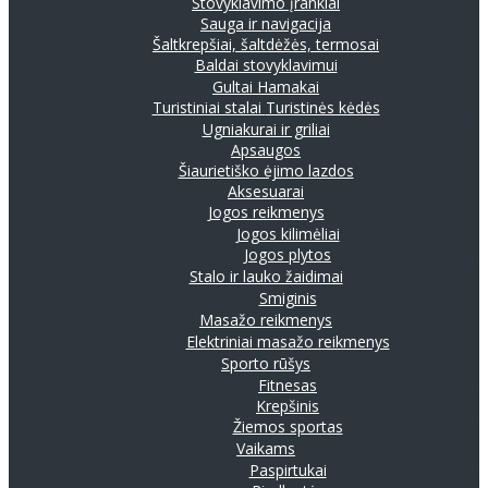
Stovyklavimo įrankiai
Sauga ir navigacija
Šaltkrepšiai, šaltdėžės, termosai
Baldai stovyklavimui
Gultai
Hamakai
Turistiniai stalai
Turistinės kėdės
Ugniakurai ir griliai
Apsaugos
Šiaurietiško ėjimo lazdos
Aksesuarai
Jogos reikmenys
Jogos kilimėliai
Jogos plytos
Stalo ir lauko žaidimai
Smiginis
Masažo reikmenys
Elektriniai masažo reikmenys
Sporto rūšys
Fitnesas
Krepšinis
Žiemos sportas
Vaikams
Paspirtukai