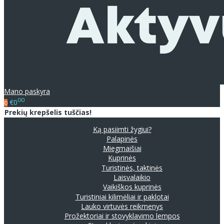
Mano paskyra
00
€0
0
Prekių krepšelis tuščias!
Ką pasiimti žygiui?
Palapinės
Miegmaišiai
Kuprinės
Turistinės, taktinės
Laisvalaikio
Vaikiškos kuprinės
Turistiniai kilimėliai ir paklotai
Lauko virtuvės reikmenys
Prožektoriai ir stovyklavimo lempos