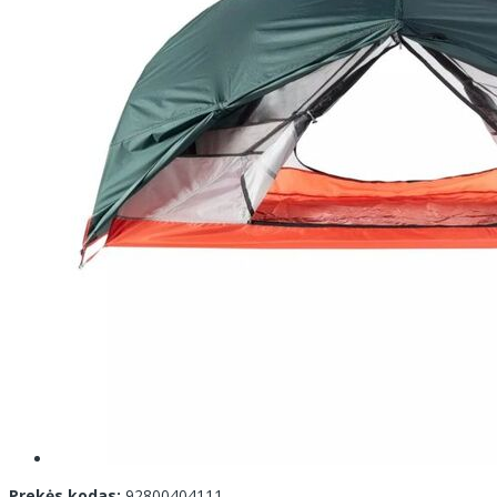
Prekės kodas:
92800404111