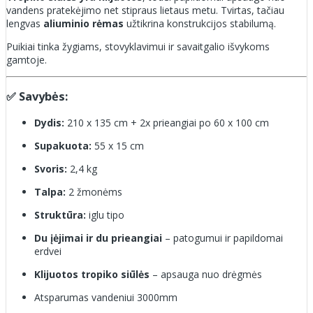
vandens pratekėjimo net stipraus lietaus metu. Tvirtas, tačiau
lengvas
aliuminio rėmas
užtikrina konstrukcijos stabilumą.
Puikiai tinka žygiams, stovyklavimui ir savaitgalio išvykoms
gamtoje.
✅
Savybės:
Dydis:
210 x 135 cm + 2x prieangiai po 60 x 100 cm
Supakuota:
55 x 15 cm
Svoris:
2,4 kg
Talpa:
2 žmonėms
Struktūra:
iglu tipo
Du įėjimai ir du prieangiai
– patogumui ir papildomai
erdvei
Klijuotos tropiko siūlės
– apsauga nuo drėgmės
Atsparumas vandeniui 3000mm