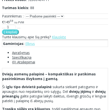
Turimas kiekis:
88
Pasirinkimas :
59
€149
su PVM
Turite klausimų apie šią prekę?
Klauskite
Gamintojas:
Elbrus
Aprašymas
Specifikacija
(0) Atsiliepimai
Dviejų asmenų palapinė – kompaktiškas ir patikimas
pasirinkimas išvykoms į gamtą.
Ši
iglu tipo dvivietė palapinė
sukurta siekiant patogumo ir
apsaugos nuo nepalankių oro sąlygų. Dėl
dviejų įėjimų
ir
dviejų
prieangių
galite patogiai laikyti daiktus, išvengti grūsčių ir lengvai
patekti į palapinę iš abiejų pusių.
Tropiko siūlės yra klijuotos
, todėl papildomai apsaugo nuo