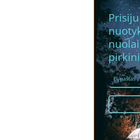
Prisij
nuotyk
nuola
pirkini