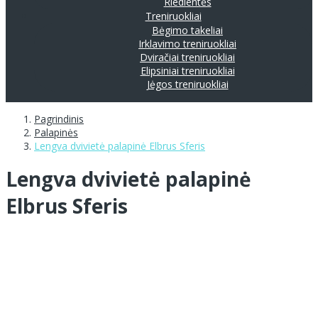
Riedlentės
Treniruokliai
Bėgimo takeliai
Irklavimo treniruokliai
Dviračiai treniruokliai
Elipsiniai treniruokliai
Jėgos treniruokliai
Pagrindinis
Palapinės
Lengva dvivietė palapinė Elbrus Sferis
Lengva dvivietė palapinė
Elbrus Sferis