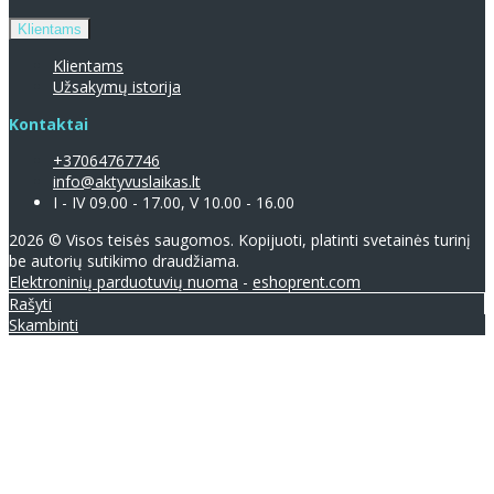
Klientams
Klientams
Užsakymų istorija
Kontaktai
+37064767746
info@aktyvuslaikas.lt
I - IV 09.00 - 17.00, V 10.00 - 16.00
2026 © Visos teisės saugomos. Kopijuoti, platinti svetainės turinį
be autorių sutikimo draudžiama.
Elektroninių parduotuvių nuoma
-
eshoprent.com
Rašyti
Skambinti