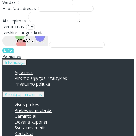
Vardas:
El. pašto adresas:
Atsiliepimas:
Įvertinimas:
Įveskite saugos kodą:
Rašyti
Palapinės
Informacija
Apie mus
Pirkimo sąlygos ir taisyklės
Privatumo politika
Klientų aptarnavimas
Visos prekės
Prekės su nuolaida
Gamintojai
Dovanų kuponai
Svetainės medis
Kontaktai