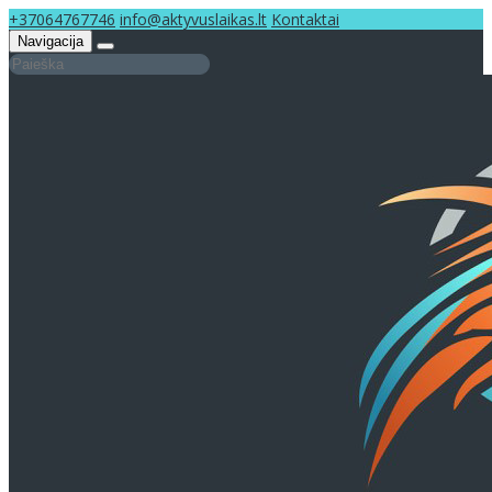
+37064767746
info@aktyvuslaikas.lt
Kontaktai
Navigacija