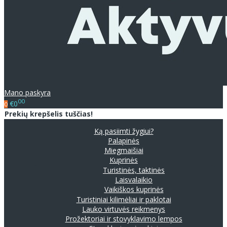
Mano paskyra
00
€0
0
Prekių krepšelis tuščias!
Ką pasiimti žygiui?
Palapinės
Miegmaišiai
Kuprinės
Turistinės, taktinės
Laisvalaikio
Vaikiškos kuprinės
Turistiniai kilimėliai ir paklotai
Lauko virtuvės reikmenys
Prožektoriai ir stovyklavimo lempos