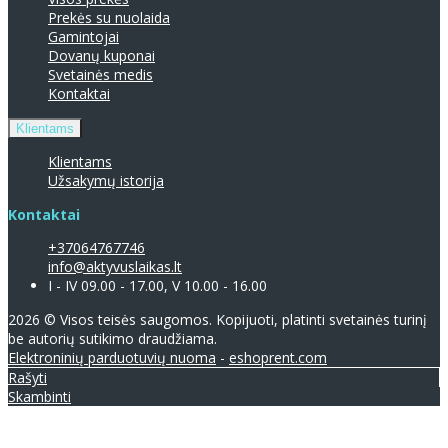
Prekės su nuolaida
Gamintojai
Dovanų kuponai
Svetainės medis
Kontaktai
Klientams
Klientams
Užsakymų istorija
Kontaktai
+37064767746
info@aktyvuslaikas.lt
I - IV 09.00 - 17.00, V 10.00 - 16.00
2026 © Visos teisės saugomos. Kopijuoti, platinti svetainės turinį
be autorių sutikimo draudžiama.
Elektroninių parduotuvių nuoma
-
eshoprent.com
Rašyti
Skambinti