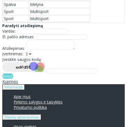
Spalva
Mėlyna
Sport
Multisport
Sport
Multisport
Parašyti atsiliepimą
Vardas:
El. pašto adresas:
Atsiliepimas:
Įvertinimas:
Įveskite saugos kodą:
Rašyti
Kuprinės
Informacija
Apie mus
Pirkimo sąlygos ir taisyklės
Privatumo politika
Klientų aptarnavimas
Visos prekės