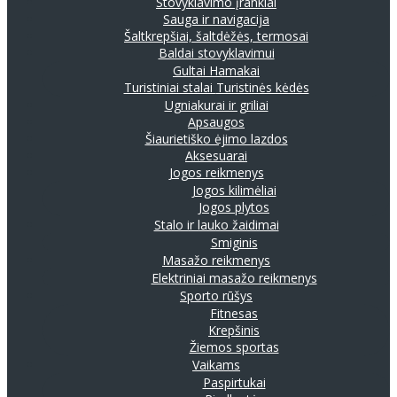
Stovyklavimo įrankiai
Sauga ir navigacija
Šaltkrepšiai, šaltdėžės, termosai
Baldai stovyklavimui
Gultai
Hamakai
Turistiniai stalai
Turistinės kėdės
Ugniakurai ir griliai
Apsaugos
Šiaurietiško ėjimo lazdos
Aksesuarai
Jogos reikmenys
Jogos kilimėliai
Jogos plytos
Stalo ir lauko žaidimai
Smiginis
Masažo reikmenys
Elektriniai masažo reikmenys
Sporto rūšys
Fitnesas
Krepšinis
Žiemos sportas
Vaikams
Paspirtukai