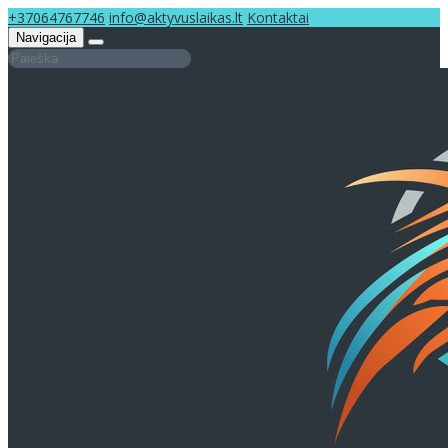
+37064767746
info@aktyvuslaikas.lt
Kontaktai
Navigacija