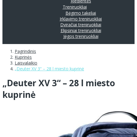
Riedlentės
Treniruokliai
Bėgimo takeliai
Irklavimo treniruokliai
Dviračiai treniruokliai
Elipsiniai treniruokliai
Jėgos treniruokliai
Pagrindinis
Kuprinės
Laisvalaikio
„Deuter XV 3“ – 28 l miesto kuprinė
„Deuter XV 3“ – 28 l miesto
kuprinė