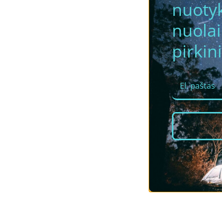
nuotyk
nuola
pirkini