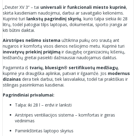
„Deuter XV 3“ – tai
universali ir funkcionali miesto kuprinė
,
skirta kasdieniam naudojimui, darbui ar savaitgalio kelionėms.
Kuprinė turi
lankstų pagrindinį skyrių
, kurio talpa siekia iki 28
litrų, todėl patogiai tilps laptopas, dokumentai, sporto įranga ar
kiti būtini daiktai.
Airstripes nešimo sistema
užtikrina puikų oro srautą ant
nugaros ir komfortą visos dienos nešiojimo metu. Kuprinė turi
inovatyvų priekinį priėjimą
ir daugybę organizacinių kišenių,
leidžiančių greitai pasiekti dažniausiai naudojamus daiktus.
Pagaminta iš
tvarių, bluesign® sertifikuotų medžiagų
,
kuprinė yra draugiška aplinkai, patvari ir ilgaamžė. Jos
modernus
dizainas
dera tiek darbui, tiek laisvalaikiui, todėl tai praktiškas ir
stilingas pasirinkimas kasdienai.
Pagrindiniai privalumai:
Talpa: iki 28 l – erdvi ir lanksti
Airstripes ventiliacijos sistema – komfortas ir geras
vėdinimas
Paminkštintas laptopo skyrius