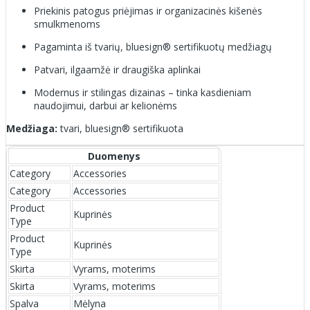
Priekinis patogus priėjimas ir organizacinės kišenės
smulkmenoms
Pagaminta iš tvarių, bluesign® sertifikuotų medžiagų
Patvari, ilgaamžė ir draugiška aplinkai
Modernus ir stilingas dizainas – tinka kasdieniam
naudojimui, darbui ar kelionėms
Medžiaga:
tvari, bluesign® sertifikuota
Duomenys
Category
Accessories
Category
Accessories
Product
Kuprinės
Type
Product
Kuprinės
Type
Skirta
Vyrams, moterims
Skirta
Vyrams, moterims
Spalva
Mėlyna