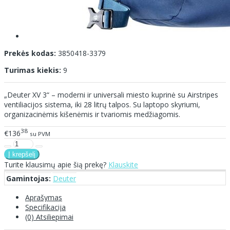
Prekės kodas:
3850418-3379
Turimas kiekis:
9
„Deuter XV 3“ – moderni ir universali miesto kuprinė su Airstripes
ventiliacijos sistema, iki 28 litrų talpos. Su laptopo skyriumi,
organizacinėmis kišenėmis ir tvariomis medžiagomis.
38
€136
su PVM
Turite klausimų apie šią prekę?
Klauskite
Gamintojas:
Deuter
Aprašymas
Specifikacija
(0) Atsiliepimai