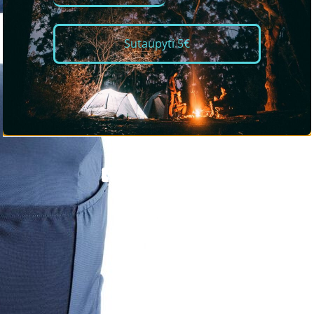
Sutaupyti 5€