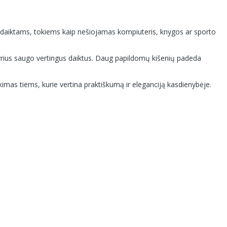
ms daiktams, tokiems kaip nešiojamas kompiuteris, knygos ar sporto
skyrius saugo vertingus daiktus. Daug papildomų kišenių padeda
inkimas tiems, kurie vertina praktiškumą ir eleganciją kasdienybėje.