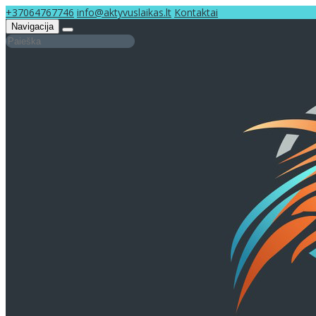
+37064767746
info@aktyvuslaikas.lt
Kontaktai
Navigacija