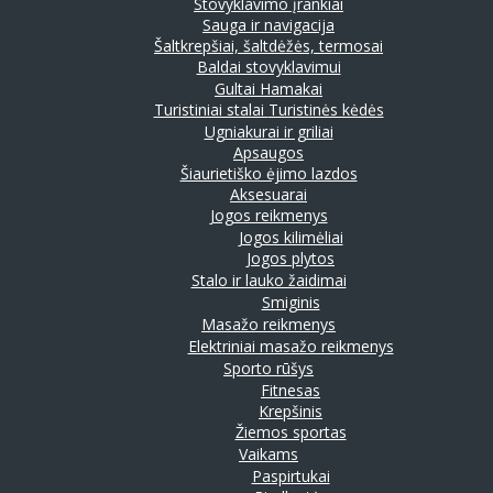
Stovyklavimo įrankiai
Sauga ir navigacija
Šaltkrepšiai, šaltdėžės, termosai
Baldai stovyklavimui
Gultai
Hamakai
Turistiniai stalai
Turistinės kėdės
Ugniakurai ir griliai
Apsaugos
Šiaurietiško ėjimo lazdos
Aksesuarai
Jogos reikmenys
Jogos kilimėliai
Jogos plytos
Stalo ir lauko žaidimai
Smiginis
Masažo reikmenys
Elektriniai masažo reikmenys
Sporto rūšys
Fitnesas
Krepšinis
Žiemos sportas
Vaikams
Paspirtukai