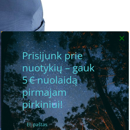
Prisijunk prie
nuotykių – gauk
5 € nuolaidą
pirmajam
pirkiniui!