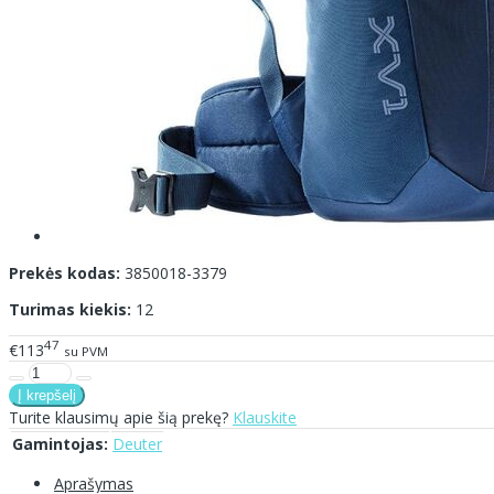
Prekės kodas:
3850018-3379
Turimas kiekis:
12
47
€113
su PVM
Turite klausimų apie šią prekę?
Klauskite
Gamintojas:
Deuter
Aprašymas