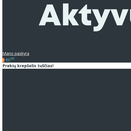
Mano paskyra
00
€0
0
Prekių krepšelis tuščias!