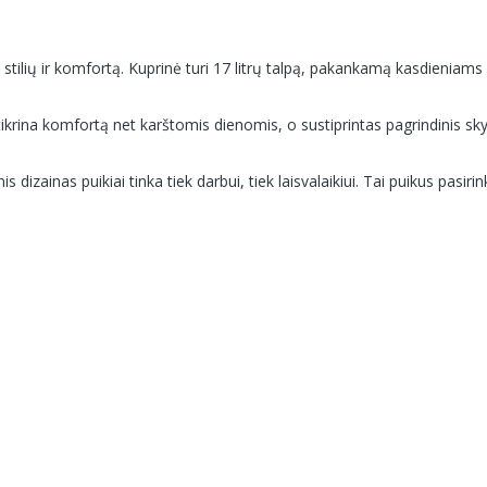
stilių ir komfortą. Kuprinė turi 17 litrų talpą, pakankamą kasdienia
žtikrina komfortą net karštomis dienomis, o sustiprintas pagrindinis 
 dizainas puikiai tinka tiek darbui, tiek laisvalaikiui. Tai puikus pasir