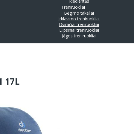
Riedlentės
Treniruokliai
Bėgimo takeliai
Irklavimo treniruokliai
Dviračiai treniruokliai
Elipsiniai treniruokliai
Jėgos treniruokliai
1 17L