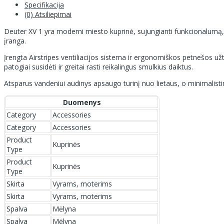
Specifikacija
(0) Atsiliepimai
Deuter XV 1 yra moderni miesto kuprinė, sujungianti funkcionalumą, 
įranga.
Įrengta Airstripes ventiliacijos sistema ir ergonomiškos petnešos u
patogiai susidėti ir greitai rasti reikalingus smulkius daiktus.
Atsparus vandeniui audinys apsaugo turinį nuo lietaus, o minimalistinis
Duomenys
Category
Accessories
Category
Accessories
Product
Kuprinės
Type
Product
Kuprinės
Type
Skirta
Vyrams, moterims
Skirta
Vyrams, moterims
Spalva
Mėlyna
Spalva
Mėlyna