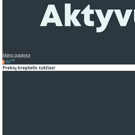
Mano paskyra
00
€0
0
Prekių krepšelis tuščias!