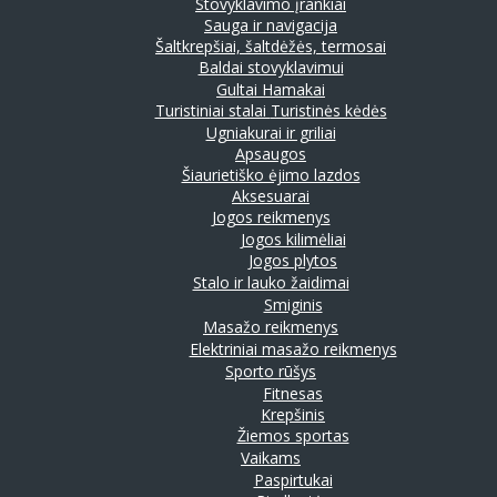
Stovyklavimo įrankiai
Sauga ir navigacija
Šaltkrepšiai, šaltdėžės, termosai
Baldai stovyklavimui
Gultai
Hamakai
Turistiniai stalai
Turistinės kėdės
Ugniakurai ir griliai
Apsaugos
Šiaurietiško ėjimo lazdos
Aksesuarai
Jogos reikmenys
Jogos kilimėliai
Jogos plytos
Stalo ir lauko žaidimai
Smiginis
Masažo reikmenys
Elektriniai masažo reikmenys
Sporto rūšys
Fitnesas
Krepšinis
Žiemos sportas
Vaikams
Paspirtukai