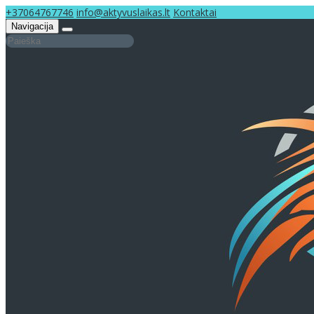
+37064767746
info@aktyvuslaikas.lt
Kontaktai
Navigacija