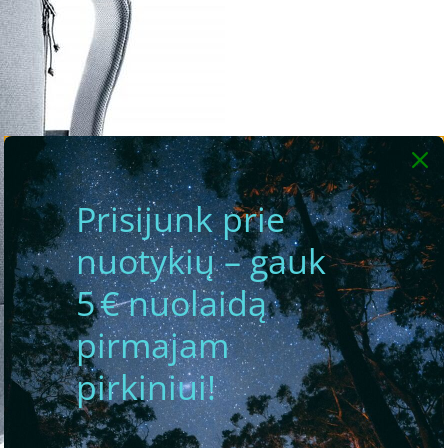
Prisijunk prie
nuotykių – gauk
5 € nuolaidą
pirmajam
pirkiniui!