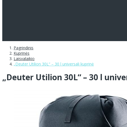
Pagrindinis
Kuprinės
Laisvalaikio
„Deuter Utilion 30L“ – 30 l universali kuprinė
„Deuter Utilion 30L“ – 30 l unive