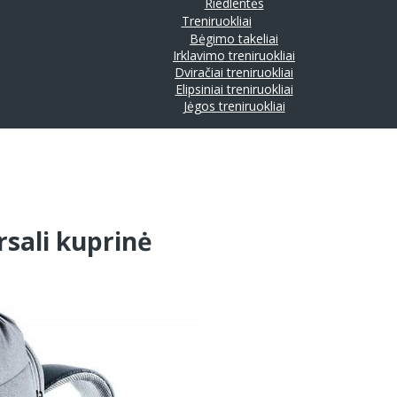
Riedlentės
Treniruokliai
Bėgimo takeliai
Irklavimo treniruokliai
Dviračiai treniruokliai
Elipsiniai treniruokliai
Jėgos treniruokliai
rsali kuprinė