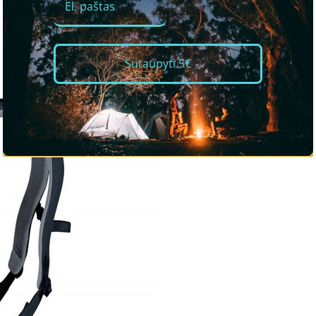
Sutaupyti 5€