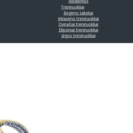
Riedlentės
Treniruokliai
Bėgimo takeliai
Irklavimo treniruokliai
Dviračiai treniruokliai
Elipsiniai treniruokliai
Jėgos treniruokliai