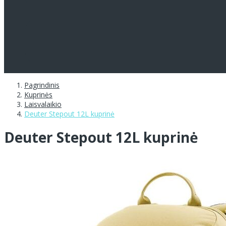
Pagrindinis
Kuprinės
Laisvalaikio
Deuter Stepout 12L kuprinė
Deuter Stepout 12L kuprinė