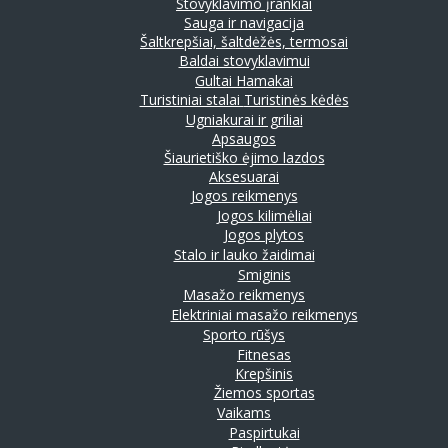
Stovyklavimo įrankiai
Sauga ir navigacija
Šaltkrepšiai, šaltdėžės, termosai
Baldai stovyklavimui
Gultai
Hamakai
Turistiniai stalai
Turistinės kėdės
Ugniakurai ir griliai
Apsaugos
Šiaurietiško ėjimo lazdos
Aksesuarai
Jogos reikmenys
Jogos kilimėliai
Jogos plytos
Stalo ir lauko žaidimai
Smiginis
Masažo reikmenys
Elektriniai masažo reikmenys
Sporto rūšys
Fitnesas
Krepšinis
Žiemos sportas
Vaikams
Paspirtukai