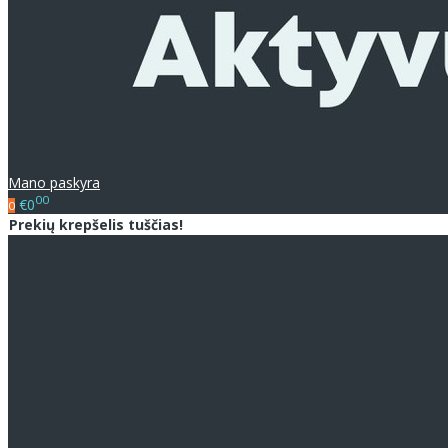
Mano paskyra
00
€0
0
Prekių krepšelis tuščias!