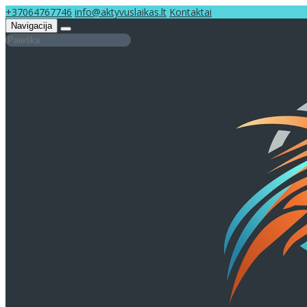
+37064767746
info@aktyvuslaikas.lt
Kontaktai
Navigacija