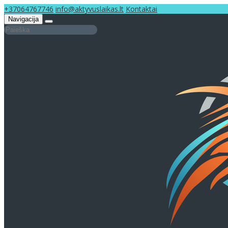
+37064767746
info@aktyvuslaikas.lt
Kontaktai
Navigacija