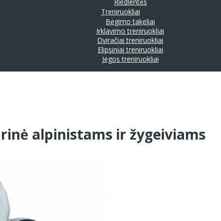
Riedlentės
Treniruokliai
Bėgimo takeliai
Irklavimo treniruokliai
Dviračiai treniruokliai
Elipsiniai treniruokliai
Jėgos treniruokliai
rinė alpinistams ir žygeiviams