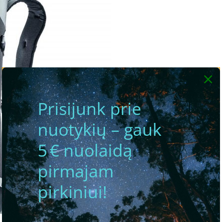
Prisijunk prie
nuotykių – gauk
5 € nuolaidą
pirmajam
pirkiniui!