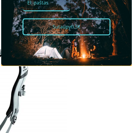
Sutaupyti 5€