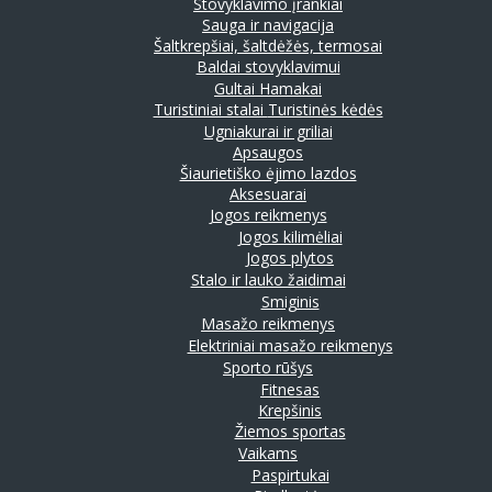
Stovyklavimo įrankiai
Sauga ir navigacija
Šaltkrepšiai, šaltdėžės, termosai
Baldai stovyklavimui
Gultai
Hamakai
Turistiniai stalai
Turistinės kėdės
Ugniakurai ir griliai
Apsaugos
Šiaurietiško ėjimo lazdos
Aksesuarai
Jogos reikmenys
Jogos kilimėliai
Jogos plytos
Stalo ir lauko žaidimai
Smiginis
Masažo reikmenys
Elektriniai masažo reikmenys
Sporto rūšys
Fitnesas
Krepšinis
Žiemos sportas
Vaikams
Paspirtukai