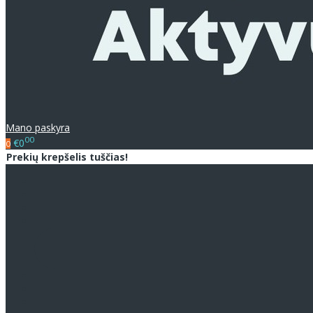
Mano paskyra
00
€0
0
Prekių krepšelis tuščias!