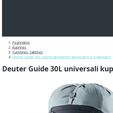
Pagrindinis
Kuprinės
Turistinės, taktinės
Deuter Guide 30L universali kuprinė alpinistams ir žygeiviams
Deuter Guide 30L universali kup