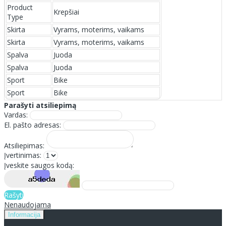
Product
Krepšiai
Type
Skirta
Vyrams, moterims, vaikams
Skirta
Vyrams, moterims, vaikams
Spalva
Juoda
Spalva
Juoda
Sport
Bike
Sport
Bike
Parašyti atsiliepimą
Vardas:
El. pašto adresas:
Atsiliepimas:
Įvertinimas:
Įveskite saugos kodą:
Rašyti
Nenaudojama
Informacija