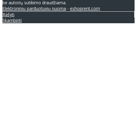
be autorių sutikimo draudžiama.
Elektroninių parduotuvių nuoma
-
eshoprent.com
Rašyti
Skambinti