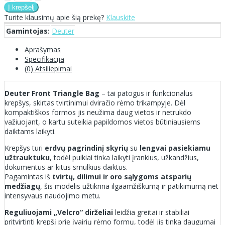
Turite klausimų apie šią prekę?
Klauskite
Gamintojas:
Deuter
Aprašymas
Specifikacija
(0) Atsiliepimai
Deuter Front Triangle Bag
– tai patogus ir funkcionalus
krepšys, skirtas tvirtinimui dviračio rėmo trikampyje. Dėl
kompaktiškos formos jis neužima daug vietos ir netrukdo
važiuojant, o kartu suteikia papildomos vietos būtiniausiems
daiktams laikyti.
Krepšys turi
erdvų pagrindinį skyrių
su
lengvai pasiekiamu
užtrauktuku
, todėl puikiai tinka laikyti įrankius, užkandžius,
dokumentus ar kitus smulkius daiktus.
Pagamintas iš
tvirtų, dilimui ir oro sąlygoms atsparių
medžiagų
, šis modelis užtikrina ilgaamžiškumą ir patikimumą net
intensyvaus naudojimo metu.
Reguliuojami „Velcro“ dirželiai
leidžia greitai ir stabiliai
pritvirtinti krepšį prie įvairių rėmo formų, todėl jis tinka daugumai