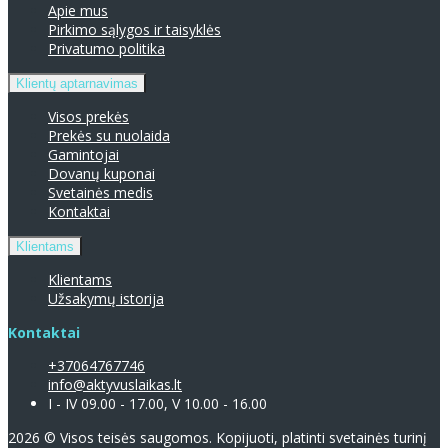
Apie mus
Pirkimo sąlygos ir taisyklės
Privatumo politika
Klientų aptarnavimas
Visos prekės
Prekės su nuolaida
Gamintojai
Dovanų kuponai
Svetainės medis
Kontaktai
Klientams
Klientams
Užsakymų istorija
Kontaktai
+37064767746
info@aktyvuslaikas.lt
I - IV 09.00 - 17.00, V 10.00 - 16.00
2026 © Visos teisės saugomos. Kopijuoti, platinti svetainės turinį