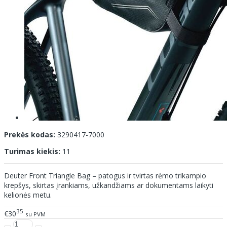
Prekės kodas:
3290417-7000
Turimas kiekis:
11
Deuter Front Triangle Bag – patogus ir tvirtas rėmo trikampio
krepšys, skirtas įrankiams, užkandžiams ar dokumentams laikyti
kelionės metu.
35
€30
su PVM