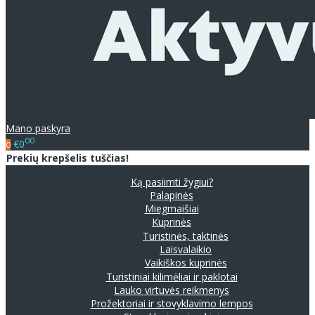
Mano paskyra
00
€0
0
Prekių krepšelis tuščias!
Ką pasiimti žygiui?
Palapinės
Miegmaišiai
Kuprinės
Turistinės, taktinės
Laisvalaikio
Vaikiškos kuprinės
Turistiniai kilimėliai ir paklotai
Lauko virtuvės reikmenys
Prožektoriai ir stovyklavimo lempos