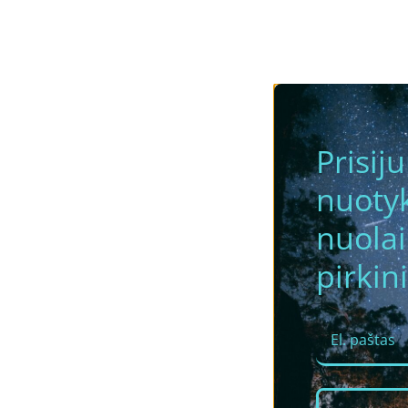
Prisij
nuotyk
nuola
pirkini