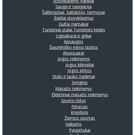
Stovyklavimo įrankiai
Sauga ir navigacija
Šaltkrepšiai, šaltdėžės, termosai
Baldai stovyklavimui
Gultai
Hamakai
Turistiniai stalai
Turistinės kėdės
Ugniakurai ir griliai
Apsaugos
Šiaurietiško ėjimo lazdos
Aksesuarai
Jogos reikmenys
Jogos kilimėliai
Jogos plytos
Stalo ir lauko žaidimai
Smiginis
Masažo reikmenys
Elektriniai masažo reikmenys
Sporto rūšys
Fitnesas
Krepšinis
Žiemos sportas
Vaikams
Paspirtukai