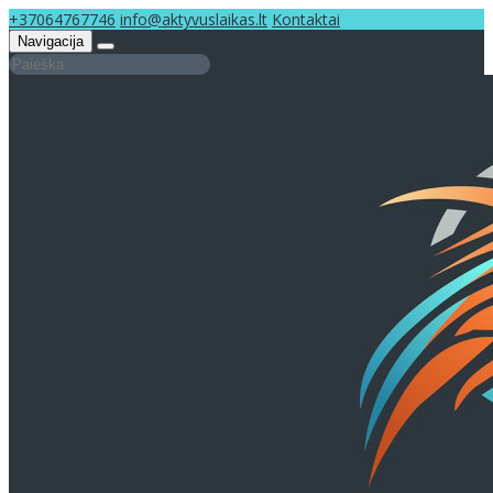
+37064767746
info@aktyvuslaikas.lt
Kontaktai
Navigacija