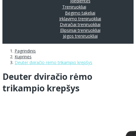
Riedlentės
Treniruokliai
Bėgimo takeliai
Irklavimo treniruokliai
Dviračiai treniruokliai
Elipsiniai treniruokliai
Jėgos treniruokliai
Pagrindinis
Kuprinės
Deuter dviračio rėmo trikampio krepšys
Deuter dviračio rėmo
trikampio krepšys