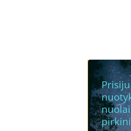
Prisij
nuotyk
nuola
pirkini