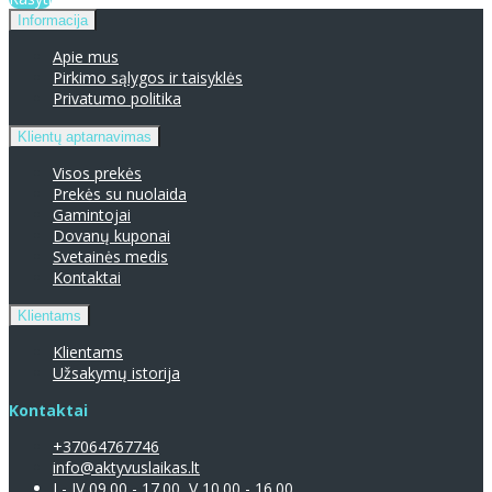
Informacija
Apie mus
Pirkimo sąlygos ir taisyklės
Privatumo politika
Klientų aptarnavimas
Visos prekės
Prekės su nuolaida
Gamintojai
Dovanų kuponai
Svetainės medis
Kontaktai
Klientams
Klientams
Užsakymų istorija
Kontaktai
+37064767746
info@aktyvuslaikas.lt
I - IV 09.00 - 17.00, V 10.00 - 16.00