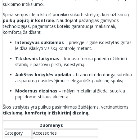
sukibimo ir tikslumo.
Spina serijos idėja kilo iš poreikio sukurti strėlytę, kuri užtikrintų
puikų pojūtį ir kontrolę
. Naudojant pažangias gamybos
technologijas, pagamintas kotelis garantuoja maksimalų
komfortą žaidžiant.
Intensyvus sukibimas
– priekyje ir gale išdėstytas grifas
leidžia išlaikyti visišką kontrolę metant.
Tikslesnis laikymas
– konuso forma padeda užtikrinti
stabilų ir pastovų pirštų išdėstymą.
Aukštos kokybės apdaila
– titano nitrido danga suteikia
atsparumą nusidėvėjimui ir elegantišką auksinę spalvą.
Modernus dizainas
– mėlyni metaliniai žiedai suteikia
papildomo stiliaus akcentą.
Šios strėlytės yra puikus pasirinkimas žaidėjams, vertinantiems
tikslumą, komfortą ir išskirtinį dizainą
.
Duomenys
Category
Accessories