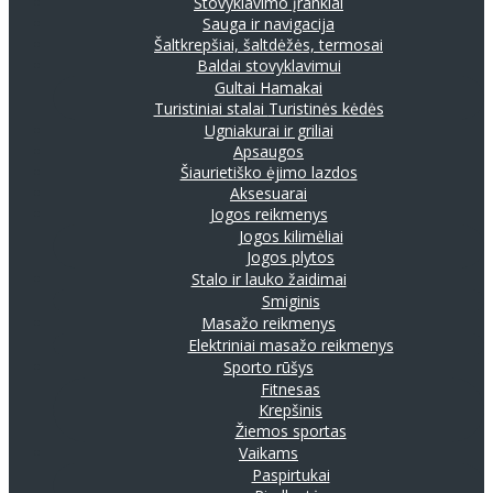
Stovyklavimo įrankiai
Sauga ir navigacija
Šaltkrepšiai, šaltdėžės, termosai
Baldai stovyklavimui
Gultai
Hamakai
Turistiniai stalai
Turistinės kėdės
Ugniakurai ir griliai
Apsaugos
Šiaurietiško ėjimo lazdos
Aksesuarai
Jogos reikmenys
Jogos kilimėliai
Jogos plytos
Stalo ir lauko žaidimai
Smiginis
Masažo reikmenys
Elektriniai masažo reikmenys
Sporto rūšys
Fitnesas
Krepšinis
Žiemos sportas
Vaikams
Paspirtukai