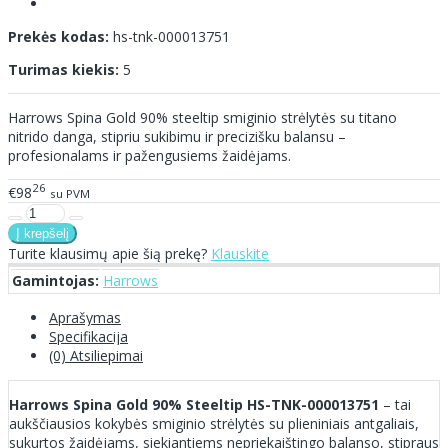
Prekės kodas:
hs-tnk-000013751
Turimas kiekis:
5
Harrows Spina Gold 90% steeltip smiginio strėlytės su titano
nitrido danga, stipriu sukibimu ir precizišku balansu –
profesionalams ir pažengusiems žaidėjams.
26
€98
su PVM
Turite klausimų apie šią prekę?
Klauskite
Gamintojas:
Harrows
Aprašymas
Specifikacija
(0) Atsiliepimai
Harrows Spina Gold 90% Steeltip HS-TNK-000013751
– tai
aukščiausios kokybės smiginio strėlytės su plieniniais antgaliais,
sukurtos žaidėjams, siekiantiems nepriekaištingo balanso, stipraus