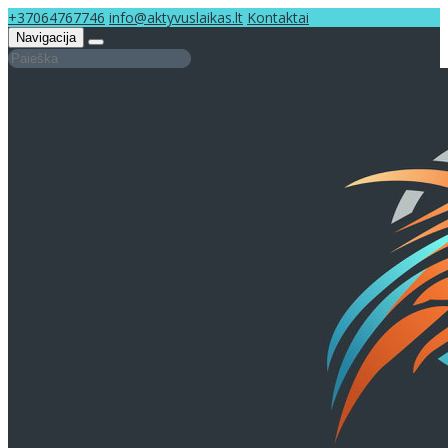
+37064767746
info@aktyvuslaikas.lt
Kontaktai
Navigacija