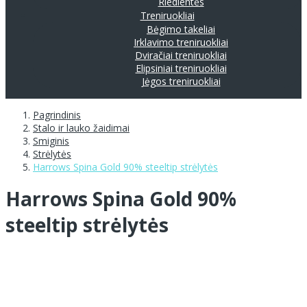
Riedlentės
Treniruokliai
Bėgimo takeliai
Irklavimo treniruokliai
Dviračiai treniruokliai
Elipsiniai treniruokliai
Jėgos treniruokliai
Pagrindinis
Stalo ir lauko žaidimai
Smiginis
Strėlytės
Harrows Spina Gold 90% steeltip strėlytės
Harrows Spina Gold 90%
steeltip strėlytės