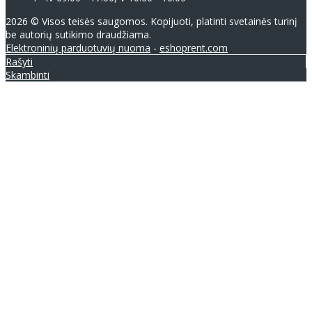
2026 © Visos teisės saugomos. Kopijuoti, platinti svetainės turinį
be autorių sutikimo draudžiama.
Elektroninių parduotuvių nuoma
-
eshoprent.com
Rašyti
Skambinti