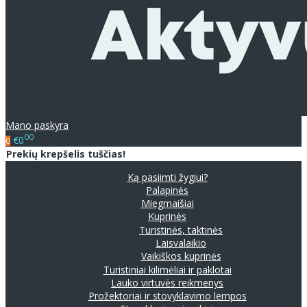
Mano paskyra
00
€0
0
Prekių krepšelis tuščias!
Ką pasiimti žygiui?
Palapinės
Miegmaišiai
Kuprinės
Turistinės, taktinės
Laisvalaikio
Vaikiškos kuprinės
Turistiniai kilimėliai ir paklotai
Lauko virtuvės reikmenys
Prožektoriai ir stovyklavimo lempos