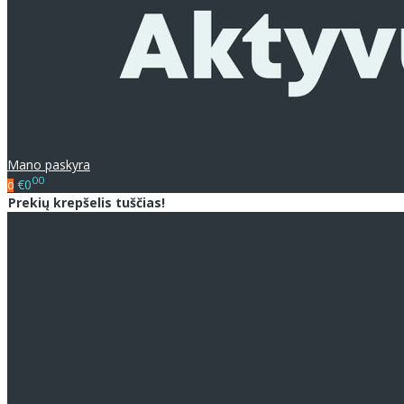
Mano paskyra
00
€0
0
Prekių krepšelis tuščias!