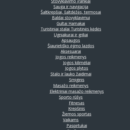
Stovyklavimo įrankiai
Sauga ir navigacija
Šaltkrepšiai, šaltdėžės, termosai
Baldai stovyklavimui
Gultai
Hamakai
Turistiniai stalai
Turistinės kėdės
Ugniakurai ir griliai
Apsaugos
Šiaurietiško ėjimo lazdos
Aksesuarai
Jogos reikmenys
Jogos kilimėliai
Jogos plytos
Stalo ir lauko žaidimai
Smiginis
Masažo reikmenys
Elektriniai masažo reikmenys
Sporto rūšys
Fitnesas
Krepšinis
Žiemos sportas
Vaikams
Paspirtukai