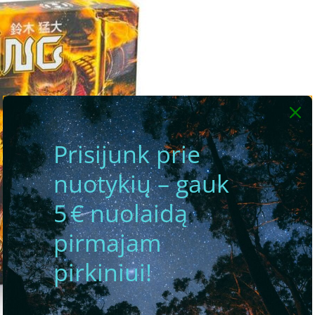
Prisijunk prie
nuotykių – gauk
5 € nuolaidą
pirmajam
pirkiniui!