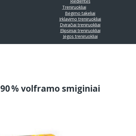
Riedlentės
Treniruokliai
Bėgimo takeliai
Irklavimo treniruokliai
Dviračiai treniruokliai
Elipsiniai treniruokliai
Jėgos treniruokliai
 90 % volframo smiginiai