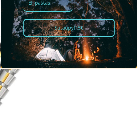
Sutaupyti 5€