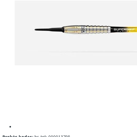
Prekės kodas:
hs-tnk-000013795