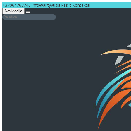
+37064767746
info@aktyvuslaikas.lt
Kontaktai
Navigacija