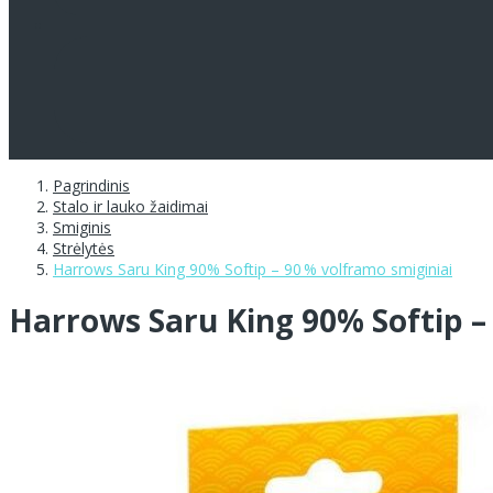
Pagrindinis
Stalo ir lauko žaidimai
Smiginis
Strėlytės
Harrows Saru King 90% Softip – 90 % volframo smiginiai
Harrows Saru King 90% Softip –