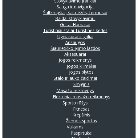
Stovyklavimo įrankiai
Sauga ir navigacija
Šaltkrepšiai, šaltdėžės, termosai
Baldai stovyklavimui
Gultai
Hamakai
Turistiniai stalai
Turistinės kėdės
Ugniakurai ir griliai
Apsaugos
Šiaurietiško ėjimo lazdos
Aksesuarai
Jogos reikmenys
Jogos kilimėliai
Jogos plytos
Stalo ir lauko žaidimai
Smiginis
Masažo reikmenys
Elektriniai masažo reikmenys
Sporto rūšys
Fitnesas
Krepšinis
Žiemos sportas
Vaikams
Paspirtukai