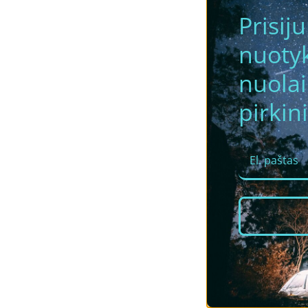
Prisij
nuotyk
nuola
pirkini