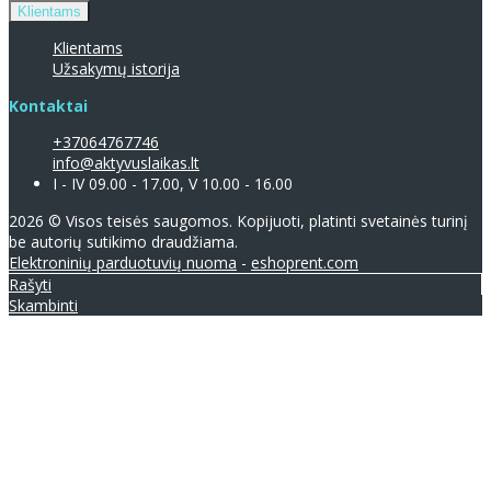
Klientams
Klientams
Užsakymų istorija
Kontaktai
+37064767746
info@aktyvuslaikas.lt
I - IV 09.00 - 17.00, V 10.00 - 16.00
2026 © Visos teisės saugomos. Kopijuoti, platinti svetainės turinį
be autorių sutikimo draudžiama.
Elektroninių parduotuvių nuoma
-
eshoprent.com
Rašyti
Skambinti