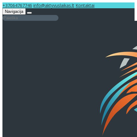
+37064767746
info@aktyvuslaikas.lt
Kontaktai
Navigacija