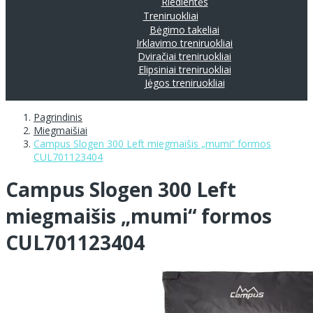
Riedlentės
Treniruokliai
Bėgimo takeliai
Irklavimo treniruokliai
Dviračiai treniruokliai
Elipsiniai treniruokliai
Jėgos treniruokliai
Pagrindinis
Miegmaišiai
Campus Slogen 300 Left miegmaišis „mumi“ formos
CUL701123404
Campus Slogen 300 Left
miegmaišis „mumi“ formos
CUL701123404