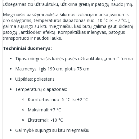
Užsegamas zip užtrauktuku, užtikrina greitą ir patogų naudojimą.
Miegmaišis pasižymi aukšta šilumos izoliacija ir tinka įvairiomis
oro sąlygomis, temperatūros diapazonas nuo -10 °C iki +7 °C. Jį
galima sujungti su kitu miegmaišiu, kad būtų galima gauti didesnį
patogų „antklodės“ efektą. Kompaktiškas ir lengvas, patogus
transportuoti ir naudoti lauke.
Techniniai duomenys:
Tipas: miegmaišis kairės pusės užtrauktuku, „mumi“ forma
Matmenys: ilgis 190 cm, plotis 75 cm
Užpildas: poliesteris
Temperatūrų diapazonas:
Komfortas: nuo -5 °C iki +2 °C
Maksimali: +7 °C
Ekstremali: -10 °C
Galimybė sujungti su kitu miegmaišiu