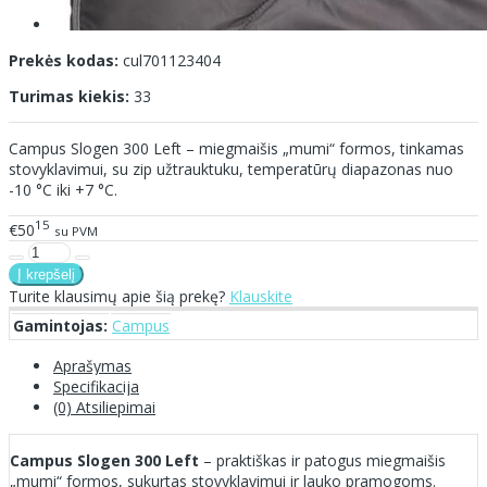
Prekės kodas:
cul701123404
Turimas kiekis:
33
Campus Slogen 300 Left – miegmaišis „mumi“ formos, tinkamas
stovyklavimui, su zip užtrauktuku, temperatūrų diapazonas nuo
-10 °C iki +7 °C.
15
€50
su PVM
Turite klausimų apie šią prekę?
Klauskite
Gamintojas:
Campus
Aprašymas
Specifikacija
(0) Atsiliepimai
Campus Slogen 300 Left
– praktiškas ir patogus miegmaišis
„mumi“ formos, sukurtas stovyklavimui ir lauko pramogoms.