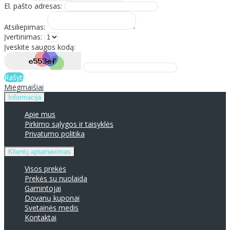
El. pašto adresas:
Atsiliepimas:
Įvertinimas:
Įveskite saugos kodą:
Rašyti
Miegmaišiai
Informacija
Apie mus
Pirkimo sąlygos ir taisyklės
Privatumo politika
Klientų aptarnavimas
Visos prekės
Prekės su nuolaida
Gamintojai
Dovanų kuponai
Svetainės medis
Kontaktai