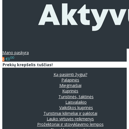
Mano paskyra
00
€0
0
Prekių krepšelis tuščias!
Ką pasiimti žygiui?
Palapinės
Miegmaišiai
Kuprinės
Turistinės, taktinės
Laisvalaikio
Vaikiškos kuprinės
Turistiniai kilimėliai ir paklotai
Lauko virtuvės reikmenys
Prožektoriai ir stovyklavimo lempos