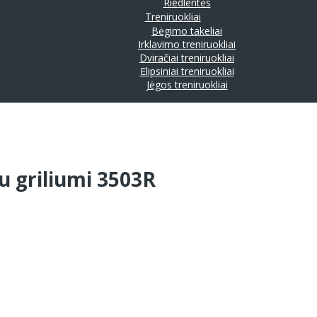
Riedlentės
Treniruokliai
Bėgimo takeliai
Irklavimo treniruokliai
Dviračiai treniruokliai
Elipsiniai treniruokliai
Jėgos treniruokliai
u griliumi 3503R