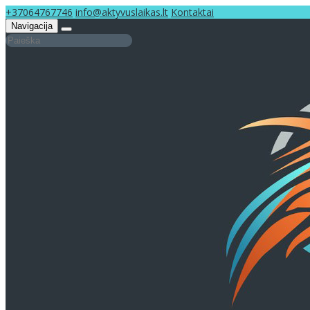
+37064767746
info@aktyvuslaikas.lt
Kontaktai
Navigacija