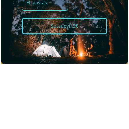
Sutaupyti 5€