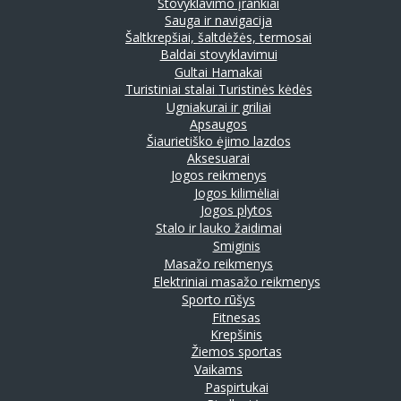
Stovyklavimo įrankiai
Sauga ir navigacija
Šaltkrepšiai, šaltdėžės, termosai
Baldai stovyklavimui
Gultai
Hamakai
Turistiniai stalai
Turistinės kėdės
Ugniakurai ir griliai
Apsaugos
Šiaurietiško ėjimo lazdos
Aksesuarai
Jogos reikmenys
Jogos kilimėliai
Jogos plytos
Stalo ir lauko žaidimai
Smiginis
Masažo reikmenys
Elektriniai masažo reikmenys
Sporto rūšys
Fitnesas
Krepšinis
Žiemos sportas
Vaikams
Paspirtukai