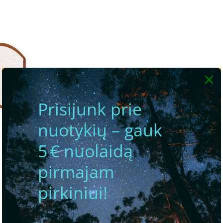
Prisijunk prie
nuotykių – gauk
5 € nuolaidą
pirmajam
pirkiniui!