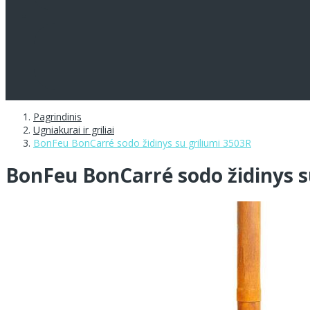
Pagrindinis
Ugniakurai ir griliai
BonFeu BonCarré sodo židinys su griliumi 3503R
BonFeu BonCarré sodo židinys s