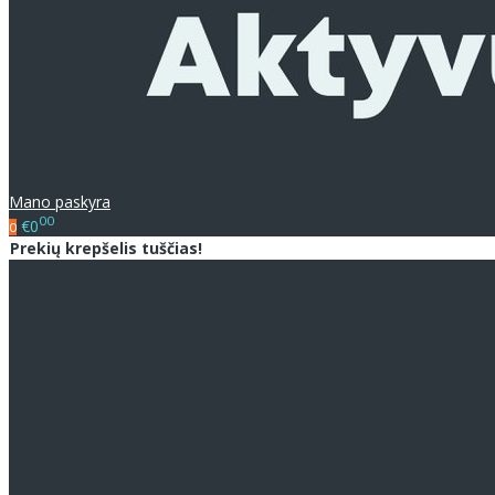
Mano paskyra
00
€0
0
Prekių krepšelis tuščias!