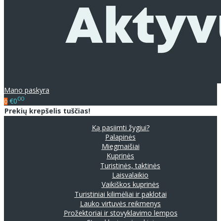
Mano paskyra
00
€0
0
Prekių krepšelis tuščias!
Ką pasiimti žygiui?
Palapinės
Miegmaišiai
Kuprinės
Turistinės, taktinės
Laisvalaikio
Vaikiškos kuprinės
Turistiniai kilimėliai ir paklotai
Lauko virtuvės reikmenys
Prožektoriai ir stovyklavimo lempos