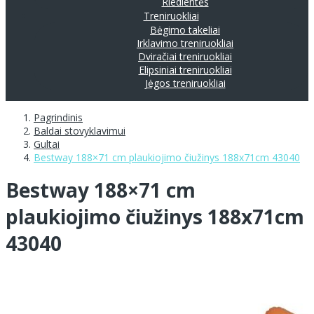
Riedlentės
Treniruokliai
Bėgimo takeliai
Irklavimo treniruokliai
Dviračiai treniruokliai
Elipsiniai treniruokliai
Jėgos treniruokliai
Pagrindinis
Baldai stovyklavimui
Gultai
Bestway 188×71 cm plaukiojimo čiužinys 188x71cm 43040
Bestway 188×71 cm
plaukiojimo čiužinys 188x71cm
43040