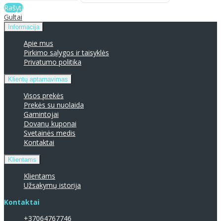
Rašyti
Gultai
Informacija
Apie mus
Pirkimo sąlygos ir taisyklės
Privatumo politika
Klientų aptarnavimas
Visos prekės
Prekės su nuolaida
Gamintojai
Dovanų kuponai
Svetainės medis
Kontaktai
Klientams
Klientams
Užsakymų istorija
Kontaktai
+37064767746