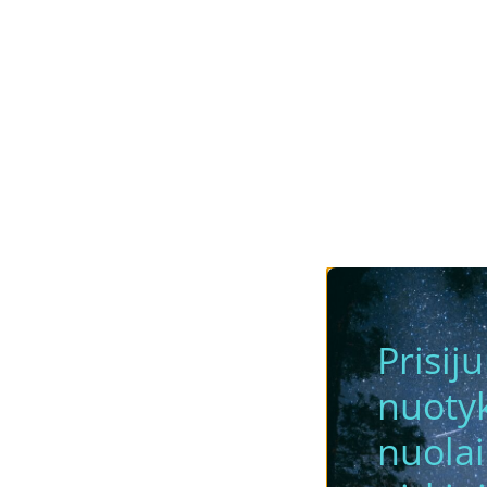
Prisij
nuotyk
nuola