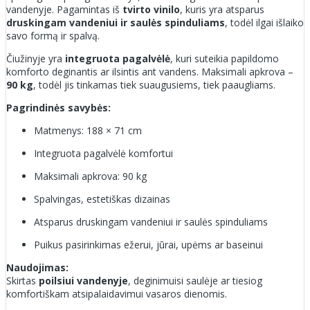
vandenyje. Pagamintas iš
tvirto vinilo
, kuris yra atsparus
druskingam vandeniui ir saulės spinduliams
, todėl ilgai išlaiko
savo formą ir spalvą.
Čiužinyje yra
integruota pagalvėlė
, kuri suteikia papildomo
komforto deginantis ar ilsintis ant vandens. Maksimali apkrova –
90 kg
, todėl jis tinkamas tiek suaugusiems, tiek paaugliams.
Pagrindinės savybės:
Matmenys: 188 × 71 cm
Integruota pagalvėlė komfortui
Maksimali apkrova: 90 kg
Spalvingas, estetiškas dizainas
Atsparus druskingam vandeniui ir saulės spinduliams
Puikus pasirinkimas ežerui, jūrai, upėms ar baseinui
Naudojimas:
Skirtas
poilsiui vandenyje
, deginimuisi saulėje ar tiesiog
komfortiškam atsipalaidavimui vasaros dienomis.