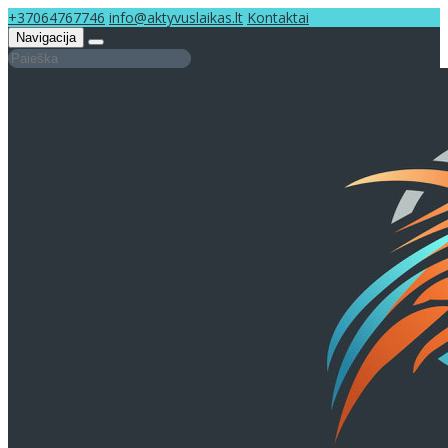
+37064767746
info@aktyvuslaikas.lt
Kontaktai
Navigacija