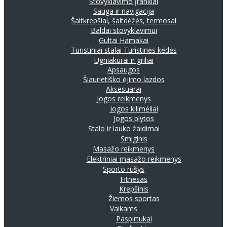
Stovyklavimo įrankiai
Sauga ir navigacija
Šaltkrepšiai, šaltdėžės, termosai
Baldai stovyklavimui
Gultai
Hamakai
Turistiniai stalai
Turistinės kėdės
Ugniakurai ir griliai
Apsaugos
Šiaurietiško ėjimo lazdos
Aksesuarai
Jogos reikmenys
Jogos kilimėliai
Jogos plytos
Stalo ir lauko žaidimai
Smiginis
Masažo reikmenys
Elektriniai masažo reikmenys
Sporto rūšys
Fitnesas
Krepšinis
Žiemos sportas
Vaikams
Paspirtukai