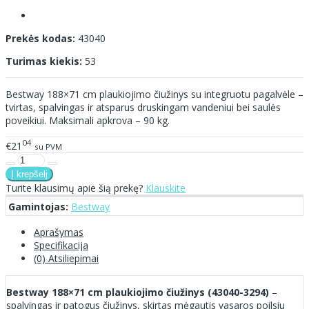
Prekės kodas:
43040
Turimas kiekis:
53
Bestway 188×71 cm plaukiojimo čiužinys su integruotu pagalvėle –
tvirtas, spalvingas ir atsparus druskingam vandeniui bei saulės
poveikiui. Maksimali apkrova – 90 kg.
04
€21
su PVM
Turite klausimų apie šią prekę?
Klauskite
Gamintojas:
Bestway
Aprašymas
Specifikacija
(0) Atsiliepimai
Bestway 188×71 cm plaukiojimo čiužinys (43040-3294)
–
spalvingas ir patogus čiužinys, skirtas mėgautis vasaros poilsiu