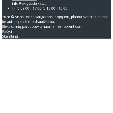
info@aktyvuslaikas.lt
I - IV 09.00 - 17.00, V 10.00 - 16.00
2026 © Visos teisės saugomos. Kopijuoti, platinti svetainės turinį
be autorių sutikimo draudžiama.
Elektroninių parduotuvių nuoma
-
eshoprent.com
Rašyti
Skambinti