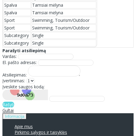
Spalva
Tamsiai mėlyna
Spalva
Tamsiai mėlyna
Sport
Swimming, Tourism/Outdoor
Sport
Swimming, Tourism/Outdoor
Subcategory
Single
Subcategory
Single
Parašyti atsiliepimą
Vardas:
El. pašto adresas:
Atsiliepimas:
Įvertinimas:
Įveskite saugos kodą:
Rašyti
Gultai
Informacija
Apie mus
Pirkimo sąlygos ir taisyklės