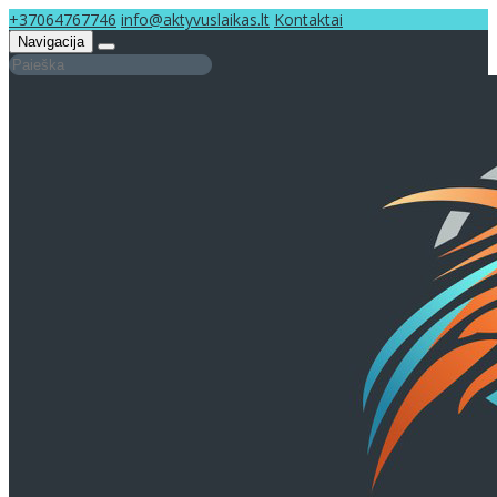
+37064767746
info@aktyvuslaikas.lt
Kontaktai
Navigacija