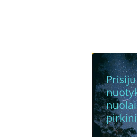
Prisij
nuotyk
nuola
pirkini