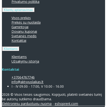
Privatumo politika
Klientų aptarnavimas
Visos prekės
Prekės su nuolaida
Gamintojai
Dovanų kuponai
Svetainės medis
Kontaktai
Klientams
Klientams
Užsakymų istorija
Kontaktai
+37064767746
info@aktyvuslaikas.lt
I - IV 09.00 - 17.00, V 10.00 - 16.00
2026 © Visos teisės saugomos. Kopijuoti, platinti svetainės turinį
be autorių sutikimo draudžiama.
Elektroninių parduotuvių nuoma
-
eshoprent.com