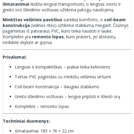
išmatavimai
leidžia lengvai transportuoti, o lengvas svoris ir
greito oro išleidimo vožtuvas užtikrina patogų naudojimą.
Minkštas velūrinis paviršius
suteikia komforto, o
coil-beam
konstrukcija
(vidinės ritės) užtikrina stabilumą miegant. Čiužinys
pagamintas iš patvaraus PVC, kuris tinka naudoti ir lauke.
Komplekte yra
remonto lopas
, kuris pravers, jei atsirastų
nedidelė skylutė ar įpjova.
Privalumai:
Lengvas ir kompaktiškas – puikiai tinka kelionėms
Tvirtas PVC pagrindas su minkštu velūriniu viršumi
Coil-beam konstrukcija – daugiau stabilumo
Greito išleidimo vožtuvas – lengva pripūsti ir išleisti orą
Komplekte – remonto lopas
Techniniai duomenys:
Išmatavimai: 185 × 76 × 22 cm