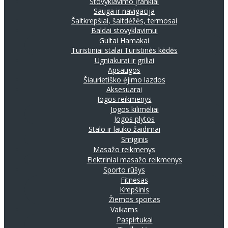
Stovyklavimo įrankiai
Sauga ir navigacija
Šaltkrepšiai, šaltdėžės, termosai
Baldai stovyklavimui
Gultai
Hamakai
Turistiniai stalai
Turistinės kėdės
Ugniakurai ir griliai
Apsaugos
Šiaurietiško ėjimo lazdos
Aksesuarai
Jogos reikmenys
Jogos kilimėliai
Jogos plytos
Stalo ir lauko žaidimai
Smiginis
Masažo reikmenys
Elektriniai masažo reikmenys
Sporto rūšys
Fitnesas
Krepšinis
Žiemos sportas
Vaikams
Paspirtukai