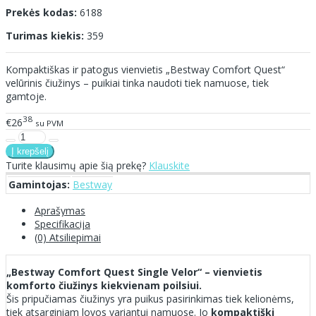
Prekės kodas:
6188
Turimas kiekis:
359
Kompaktiškas ir patogus vienvietis „Bestway Comfort Quest“
velūrinis čiužinys – puikiai tinka naudoti tiek namuose, tiek
gamtoje.
38
€26
su PVM
Turite klausimų apie šią prekę?
Klauskite
Gamintojas:
Bestway
Aprašymas
Specifikacija
(0) Atsiliepimai
„Bestway Comfort Quest Single Velor“ – vienvietis
komforto čiužinys kiekvienam poilsiui.
Šis pripučiamas čiužinys yra puikus pasirinkimas tiek kelionėms,
tiek atsarginiam lovos variantui namuose. Jo
kompaktiški