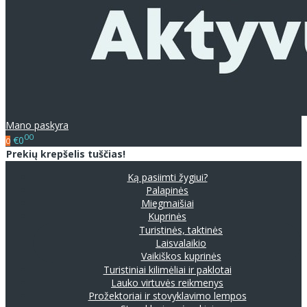
Mano paskyra
00
€0
0
Prekių krepšelis tuščias!
Ką pasiimti žygiui?
Palapinės
Miegmaišiai
Kuprinės
Turistinės, taktinės
Laisvalaikio
Vaikiškos kuprinės
Turistiniai kilimėliai ir paklotai
Lauko virtuvės reikmenys
Prožektoriai ir stovyklavimo lempos