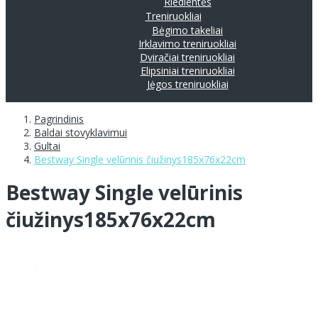
Riedlentės
Treniruokliai
Bėgimo takeliai
Irklavimo treniruokliai
Dviračiai treniruokliai
Elipsiniai treniruokliai
Jėgos treniruokliai
Pagrindinis
Baldai stovyklavimui
Gultai
Bestway Single velūrinis čiužinys185x76x22cm
Bestway Single velūrinis
čiužinys185x76x22cm