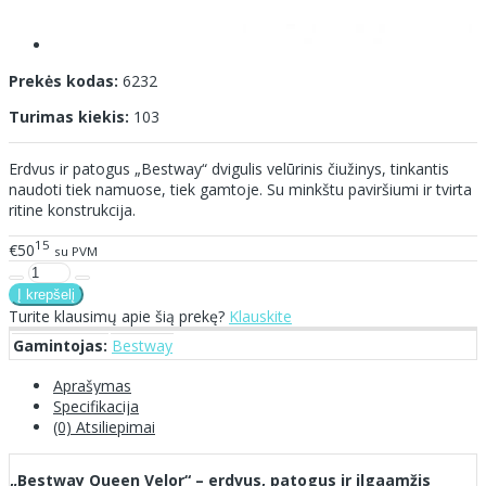
Prekės kodas:
6232
Turimas kiekis:
103
Erdvus ir patogus „Bestway“ dvigulis velūrinis čiužinys, tinkantis
naudoti tiek namuose, tiek gamtoje. Su minkštu paviršiumi ir tvirta
ritine konstrukcija.
15
€50
su PVM
Turite klausimų apie šią prekę?
Klauskite
Gamintojas:
Bestway
Aprašymas
Specifikacija
(0) Atsiliepimai
„Bestway Queen Velor“ – erdvus, patogus ir ilgaamžis