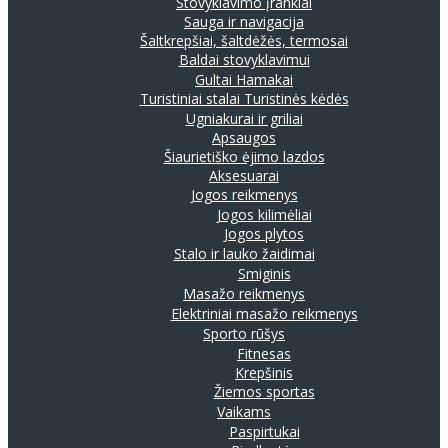
Stovyklavimo įrankiai
Sauga ir navigacija
Šaltkrepšiai, šaltdėžės, termosai
Baldai stovyklavimui
Gultai
Hamakai
Turistiniai stalai
Turistinės kėdės
Ugniakurai ir griliai
Apsaugos
Šiaurietiško ėjimo lazdos
Aksesuarai
Jogos reikmenys
Jogos kilimėliai
Jogos plytos
Stalo ir lauko žaidimai
Smiginis
Masažo reikmenys
Elektriniai masažo reikmenys
Sporto rūšys
Fitnesas
Krepšinis
Žiemos sportas
Vaikams
Paspirtukai