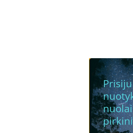
Prisij
nuotyk
nuola
pirkini