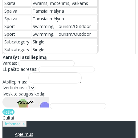
Skirta
Vyrams, moterims, vaikams
Spalva
Tamsiai mėlyna
Spalva
Tamsiai mėlyna
Sport
Swimming, Tourism/Outdoor
Sport
Swimming, Tourism/Outdoor
Subcategory
Single
Subcategory
Single
Parašyti atsiliepimą
Vardas:
El. pašto adresas:
Atsiliepimas:
Įvertinimas:
Įveskite saugos kodą:
Rašyti
Gultai
Informacija
Apie mus