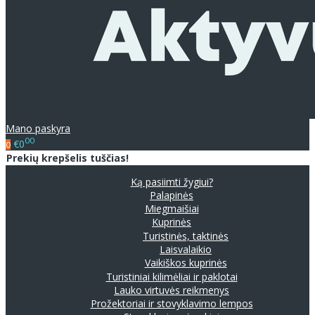
Mano paskyra
00
€0
0
Prekių krepšelis tuščias!
Ką pasiimti žygiui?
Palapinės
Miegmaišiai
Kuprinės
Turistinės, taktinės
Laisvalaikio
Vaikiškos kuprinės
Turistiniai kilimėliai ir paklotai
Lauko virtuvės reikmenys
Prožektoriai ir stovyklavimo lempos