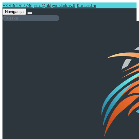
+37064767746
info@aktyvuslaikas.lt
Kontaktai
Navigacija