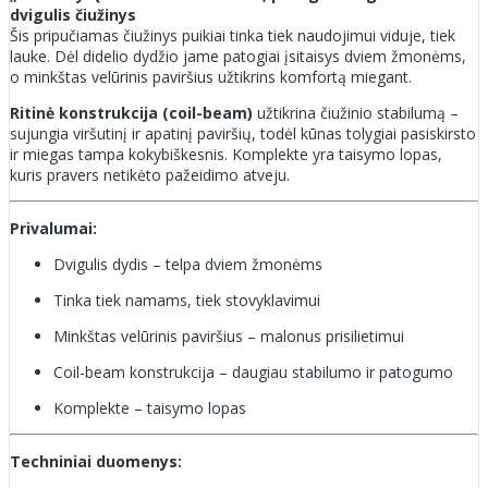
dvigulis čiužinys
Šis pripučiamas čiužinys puikiai tinka tiek naudojimui viduje, tiek
lauke. Dėl didelio dydžio jame patogiai įsitaisys dviem žmonėms,
o minkštas velūrinis paviršius užtikrins komfortą miegant.
Ritinė konstrukcija (coil-beam)
užtikrina čiužinio stabilumą –
sujungia viršutinį ir apatinį paviršių, todėl kūnas tolygiai pasiskirsto
ir miegas tampa kokybiškesnis. Komplekte yra taisymo lopas,
kuris pravers netikėto pažeidimo atveju.
Privalumai:
Dvigulis dydis – telpa dviem žmonėms
Tinka tiek namams, tiek stovyklavimui
Minkštas velūrinis paviršius – malonus prisilietimui
Coil-beam konstrukcija – daugiau stabilumo ir patogumo
Komplekte – taisymo lopas
Techniniai duomenys: