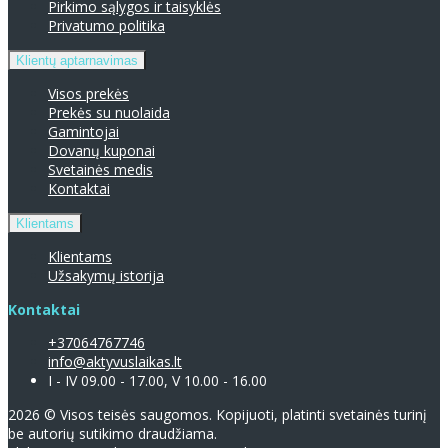
Pirkimo sąlygos ir taisyklės
Privatumo politika
Klientų aptarnavimas
Visos prekės
Prekės su nuolaida
Gamintojai
Dovanų kuponai
Svetainės medis
Kontaktai
Klientams
Klientams
Užsakymų istorija
Kontaktai
+37064767746
info@aktyvuslaikas.lt
I - IV 09.00 - 17.00, V 10.00 - 16.00
2026 © Visos teisės saugomos. Kopijuoti, platinti svetainės turinį
be autorių sutikimo draudžiama.