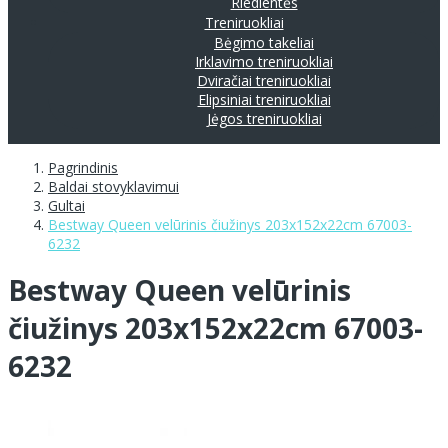
Riedlentės
Treniruokliai
Bėgimo takeliai
Irklavimo treniruokliai
Dviračiai treniruokliai
Elipsiniai treniruokliai
Jėgos treniruokliai
Pagrindinis
Baldai stovyklavimui
Gultai
Bestway Queen velūrinis čiužinys 203x152x22cm 67003-
6232
Bestway Queen velūrinis
čiužinys 203x152x22cm 67003-
6232