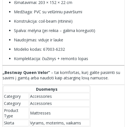
Išmatavimai: 203 × 152 × 22 cm
Medžiaga: PVC su velūriniu paviršiumi
Konstrukcija: coil-beam (ritininė)
Spalva: mėlyna (jei reikia – galima koreguoti)
Naudojimas: viduje ir lauke
Modelio kodas: 67003-6232
Komplektacija: čiužinys + remonto lopas
„Bestway Queen Velor“
– tai komfortas, kurį galite pasiimti su
savimi į gamtą arba naudoti kaip atsarginę lovą namuose.
Duomenys
Category
Accessories
Category
Accessories
Product
Mattresses
Type
Skirta
Vyrams, moterims, vaikams