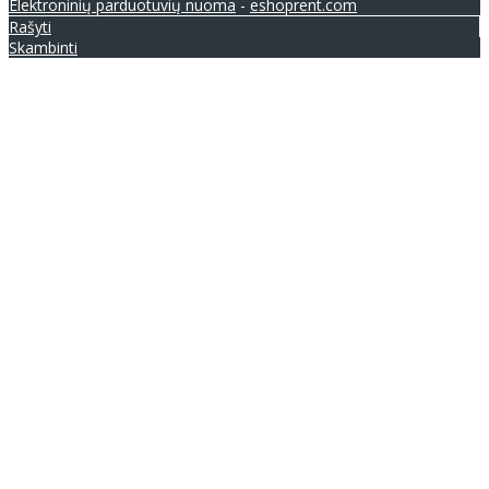
Elektroninių parduotuvių nuoma
-
eshoprent.com
Rašyti
Skambinti