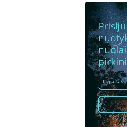
Prisij
nuotyk
nuola
pirkini