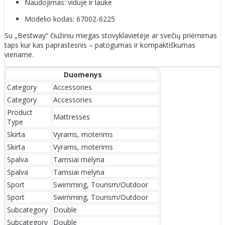
Naudojimas: viduje ir lauke
Modelio kodas: 67002-6225
Su „Bestway“ čiužiniu miegas stovyklavietėje ar svečių priėmimas
taps kur kas paprastesnis – patogumas ir kompaktiškumas
viename.
Duomenys
Category
Accessories
Category
Accessories
Product
Mattresses
Type
Skirta
Vyrams, moterims
Skirta
Vyrams, moterims
Spalva
Tamsiai mėlyna
Spalva
Tamsiai mėlyna
Sport
Swimming, Tourism/Outdoor
Sport
Swimming, Tourism/Outdoor
Subcategory
Double
Subcategory
Double