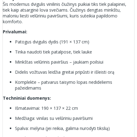
Šis modernus dvigulis vinilinis čiužinys puikiai tiks tiek palapinei,
tiek kaip atsarginė lova svečiams. Čiužinys dengtas minkštu,
maloniu liesti velūriniu paviršiumi, kuris suteikia papildomo
komforto.
Privalumai:
Patogus dvigulis dydis (191 × 137 cm)
Tinka naudoti tiek patalpose, tiek lauke
Minkštas velūrinis paviršius – jaukiam poilsiui
Didelis vožtuvas leidžia greitai pripūsti ir išleisti orą
Komplekte – patvarus taisymo lopas nedideliems
pažeidimams
Techniniai duomenys:
Išmatavimai: 190 × 137 × 22 cm
Medžiaga: vinilas su velūriniu paviršiumi
Spalva: mėlyna (jei reikia, galima nurodyti tikslią)