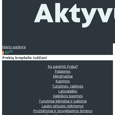
Mano paskyra
00
€0
0
Prekių krepšelis tuščias!
Ką pasiimti žygiui?
Palapinės
Miegmaišiai
Kuprinės
Turistinės, taktinės
Laisvalaikio
Vaikiškos kuprinės
Turistiniai kilimėliai ir paklotai
Lauko virtuvės reikmenys
Prožektoriai ir stovyklavimo lempos