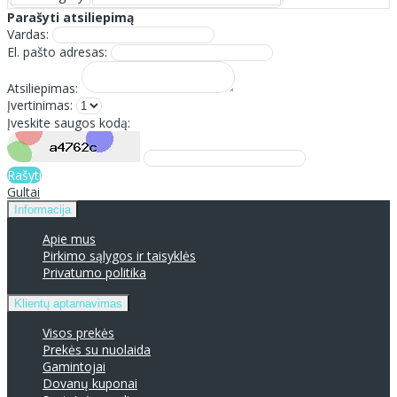
Parašyti atsiliepimą
Vardas:
El. pašto adresas:
Atsiliepimas:
Įvertinimas:
Įveskite saugos kodą:
Rašyti
Gultai
Informacija
Apie mus
Pirkimo sąlygos ir taisyklės
Privatumo politika
Klientų aptarnavimas
Visos prekės
Prekės su nuolaida
Gamintojai
Dovanų kuponai