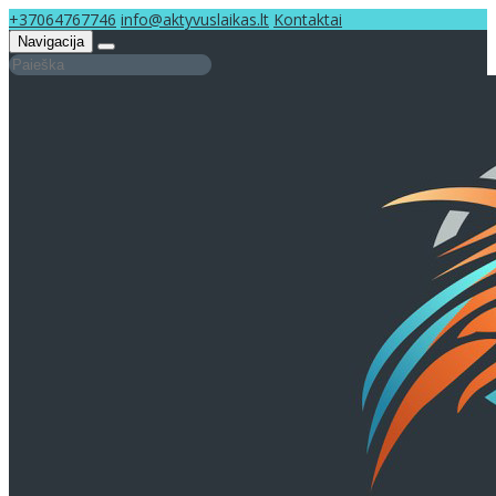
+37064767746
info@aktyvuslaikas.lt
Kontaktai
Navigacija