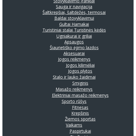
Stovyklavimo įrankiai
Sauga ir navigacija
Šaltkrepšiai, šaltdėžės, termosai
Baldai stovyklavimui
Gultai
Hamakai
Turistiniai stalai
Turistinės kėdės
Ugniakurai ir griliai
Apsaugos
Šiaurietiško ėjimo lazdos
Aksesuarai
Jogos reikmenys
Jogos kilimėliai
Jogos plytos
Stalo ir lauko žaidimai
Smiginis
Masažo reikmenys
Elektriniai masažo reikmenys
Sporto rūšys
Fitnesas
Krepšinis
Žiemos sportas
Vaikams
Paspirtukai