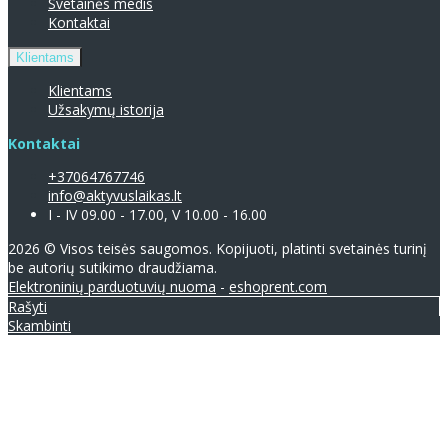
Svetainės medis
Kontaktai
Klientams
Klientams
Užsakymų istorija
Kontaktai
+37064767746
info@aktyvuslaikas.lt
I - IV 09.00 - 17.00, V 10.00 - 16.00
2026 © Visos teisės saugomos. Kopijuoti, platinti svetainės turinį
be autorių sutikimo draudžiama.
Elektroninių parduotuvių nuoma
-
eshoprent.com
Rašyti
Skambinti