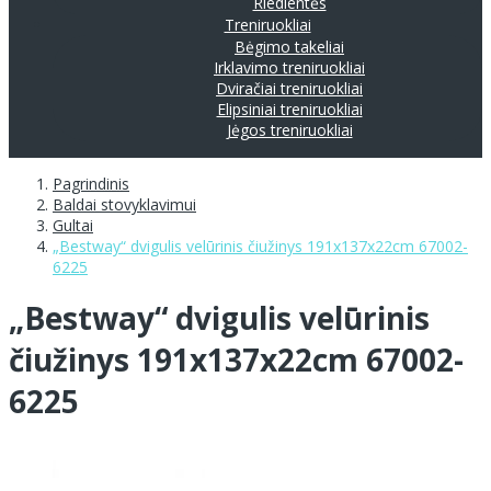
Riedlentės
Treniruokliai
Bėgimo takeliai
Irklavimo treniruokliai
Dviračiai treniruokliai
Elipsiniai treniruokliai
Jėgos treniruokliai
Pagrindinis
Baldai stovyklavimui
Gultai
„Bestway“ dvigulis velūrinis čiužinys 191x137x22cm 67002-
6225
„Bestway“ dvigulis velūrinis
čiužinys 191x137x22cm 67002-
6225