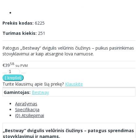
Prekės kodas:
6225
Turimas kiekis:
251
Patogus „Bestway“ dvigulis velūrinis čiužinys – puikus pasirinkimas
stovyklavimui ar kaip atsarginė lova namuose.
58
€39
su PVM
Turite klausimų apie šią prekę?
Klauskite
Gamintojas:
Bestway
Aprašymas
Specifikacija
(0) Atsiliepimai
„Bestway“ dvigulis velūrinis čiužinys – patogus sprendimas
stovyklavimui ir namams.