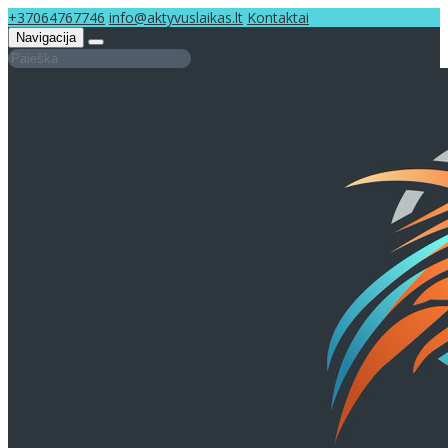
+37064767746
info@aktyvuslaikas.lt
Kontaktai
Navigacija