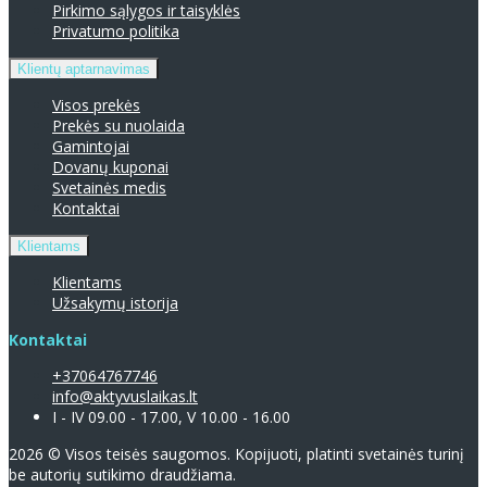
Pirkimo sąlygos ir taisyklės
Privatumo politika
Klientų aptarnavimas
Visos prekės
Prekės su nuolaida
Gamintojai
Dovanų kuponai
Svetainės medis
Kontaktai
Klientams
Klientams
Užsakymų istorija
Kontaktai
+37064767746
info@aktyvuslaikas.lt
I - IV 09.00 - 17.00, V 10.00 - 16.00
2026 © Visos teisės saugomos. Kopijuoti, platinti svetainės turinį
be autorių sutikimo draudžiama.