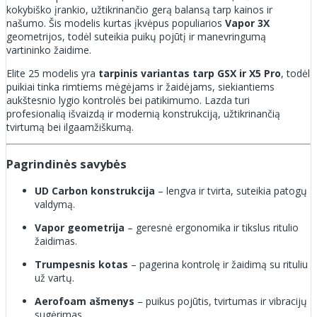
kokybiško įrankio, užtikrinančio gerą balansą tarp kainos ir
našumo. Šis modelis kurtas įkvėpus populiarios
Vapor 3X
geometrijos, todėl suteikia puikų pojūtį ir manevringumą
vartininko žaidime.
Elite 25 modelis yra
tarpinis variantas tarp GSX ir X5 Pro
, todėl
puikiai tinka rimtiems mėgėjams ir žaidėjams, siekiantiems
aukštesnio lygio kontrolės bei patikimumo. Lazda turi
profesionalią išvaizdą ir modernią konstrukciją, užtikrinančią
tvirtumą bei ilgaamžiškumą.
Pagrindinės savybės
UD Carbon konstrukcija
– lengva ir tvirta, suteikia patogų
valdymą.
Vapor geometrija
– geresnė ergonomika ir tikslus ritulio
žaidimas.
Trumpesnis kotas
– pagerina kontrolę ir žaidimą su rituliu
už vartų.
Aerofoam ašmenys
– puikus pojūtis, tvirtumas ir vibracijų
sugėrimas.