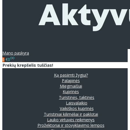
Mano paskyra
00
€0
0
Prekių krepšelis tuščias!
Ką pasiimti žygiui?
Palapinės
Miegmaišiai
Kuprinės
Turistinės, taktinės
Laisvalaikio
Vaikiškos kuprinės
Turistiniai kilimėliai ir paklotai
Lauko virtuvės reikmenys
Prožektoriai ir stovyklavimo lempos