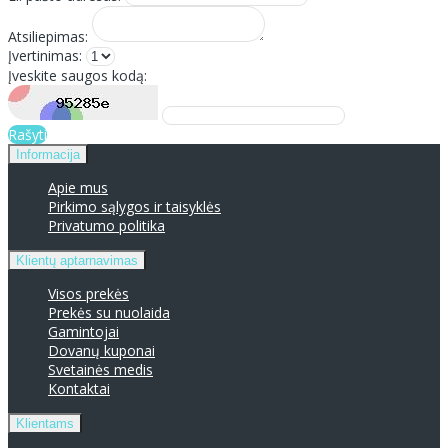
Atsiliepimas:
Įvertinimas:
Įveskite saugos kodą:
Rašyti
Informacija
Apie mus
Pirkimo sąlygos ir taisyklės
Privatumo politika
Klientų aptarnavimas
Visos prekės
Prekės su nuolaida
Gamintojai
Dovanų kuponai
Svetainės medis
Kontaktai
Klientams