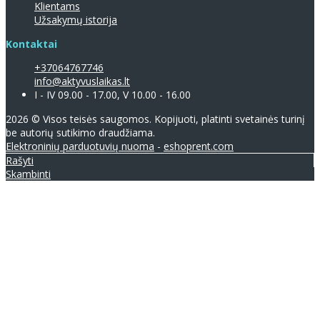
Klientams
Užsakymų istorija
Kontaktai
+37064767746
info@aktyvuslaikas.lt
I - IV 09.00 - 17.00, V 10.00 - 16.00
2026 © Visos teisės saugomos. Kopijuoti, platinti svetainės turinį
be autorių sutikimo draudžiama.
Elektroninių parduotuvių nuoma
-
eshoprent.com
Rašyti
Skambinti