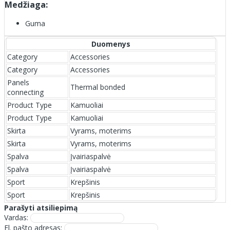
Medžiaga:
Guma
Duomenys
Category
Accessories
Category
Accessories
Panels
Thermal bonded
connecting
Product Type
Kamuoliai
Product Type
Kamuoliai
Skirta
Vyrams, moterims
Skirta
Vyrams, moterims
Spalva
Įvairiaspalvė
Spalva
Įvairiaspalvė
Sport
Krepšinis
Sport
Krepšinis
Parašyti atsiliepimą
Vardas:
El. pašto adresas: