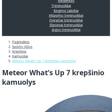
Riedlentės
Treniruokliai
Bėgimo takeliai
Irklavimo treniruokliai
Dviračiai treniruokliai
Elipsiniai treniruokliai
Jėgos treniruokliai
Pagrindinis
Sporto rūšys
Krepšinis
Kamuoliai
Meteor What’s Up 7 krepšinio kamuolys
Meteor What’s Up 7 krepšinio
kamuolys