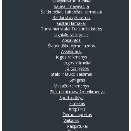
Stovyklavimo įrankiai
Sauga ir navigacija
Šaltkrepšiai, šaltdėžės, termosai
Baldai stovyklavimui
Gultai
Hamakai
Turistiniai stalai
Turistinės kėdės
Ugniakurai ir griliai
Apsaugos
Šiaurietiško ėjimo lazdos
Aksesuarai
Jogos reikmenys
Jogos kilimėliai
Jogos plytos
Stalo ir lauko žaidimai
Smiginis
Masažo reikmenys
Elektriniai masažo reikmenys
Sporto rūšys
Fitnesas
Krepšinis
Žiemos sportas
Vaikams
Paspirtukai