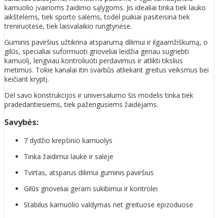
kamuolio įvairioms žaidimo sąlygoms. Jis idealiai tinka tiek lauko
aikštelėms, tiek sporto salėms, todėl puikiai pasiteisina tiek
treniruotėse, tiek laisvalaikio rungtynėse.
Guminis paviršius užtikrina atsparumą dilimui ir ilgaamžiškumą, o
gilūs, specialiai suformuoti grioveliai leidžia geriau sugriebti
kamuolį, lengviau kontroliuoti perdavimus ir atlikti tikslius
metimus. Tokie kanalai itin svarbūs atliekant greitus veiksmus bei
keičiant kryptį.
Dėl savo konstrukcijos ir universalumo šis modelis tinka tiek
pradedantiesiems, tiek pažengusiems žaidėjams.
Savybės:
7 dydžio krepšinio kamuolys
Tinka žaidimui lauke ir salėje
Tvirtas, atsparus dilimui guminis paviršius
Gilūs grioveliai geram sukibimui ir kontrolei
Stabilus kamuolio valdymas net greituose epizoduose