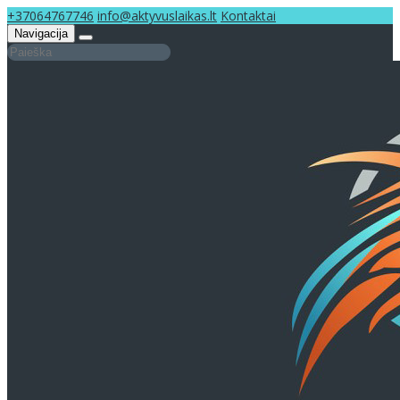
+37064767746
info@aktyvuslaikas.lt
Kontaktai
Navigacija