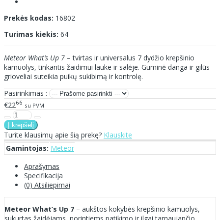
Prekės kodas:
16802
Turimas kiekis:
64
Meteor What’s Up 7
– tvirtas ir universalus 7 dydžio krepšinio
kamuolys, tinkantis žaidimui lauke ir salėje. Guminė danga ir gilūs
grioveliai suteikia puikų sukibimą ir kontrolę.
Pasirinkimas :
66
€22
su PVM
Turite klausimų apie šią prekę?
Klauskite
Gamintojas:
Meteor
Aprašymas
Specifikacija
(0) Atsiliepimai
Meteor What’s Up 7
– aukštos kokybės krepšinio kamuolys,
sukurtas žaidėjams, norintiems patikimo ir ilgai tarnaujančio