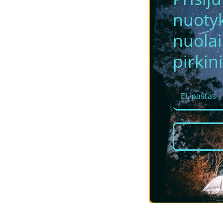
nuotyk
nuola
pirkini