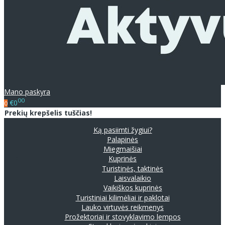
Mano paskyra
00
€0
0
Prekių krepšelis tuščias!
Ką pasiimti žygiui?
Palapinės
Miegmaišiai
Kuprinės
Turistinės, taktinės
Laisvalaikio
Vaikiškos kuprinės
Turistiniai kilimėliai ir paklotai
Lauko virtuvės reikmenys
Prožektoriai ir stovyklavimo lempos