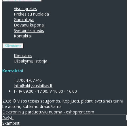
Visos prekės
Prekės su nuolaida
Gamintojai
Dovanų kuponai
Svetainės medis
Kontaktai
Klientams
Klientams
Užsakymų istorija
Kontaktai
+37064767746
info@aktyvuslaikas.lt
I - IV 09.00 - 17.00, V 10.00 - 16.00
2026 © Visos teisės saugomos. Kopijuoti, platinti svetainės turinį
be autorių sutikimo draudžiama.
Elektroninių parduotuvių nuoma
-
eshoprent.com
Rašyti
Skambinti