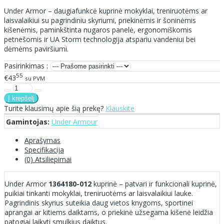
Under Armor – daugiafunkcė kuprinė mokyklai, treniruotėms ar
laisvalaikiui su pagrindiniu skyriumi, priekinėmis ir šoninėmis
kišenėmis, paminkštinta nugaros panelė, ergonomiškomis
petnešomis ir UA Storm technologija atspariu vandeniui bei
dėmėms paviršiumi.
Pasirinkimas :
55
€43
su PVM
Turite klausimų apie šią prekę?
Klauskite
Gamintojas:
Under Armour
Aprašymas
Specifikacija
(0) Atsiliepimai
Under Armor
1364180-012
kuprinė – patvari ir funkcionali kuprinė,
puikiai tinkanti mokyklai, treniruotėms ar laisvalaikiui lauke.
Pagrindinis skyrius suteikia daug vietos knygoms, sportinei
aprangai ar kitiems daiktams, o priekinė užsegama kišenė leidžia
patogiai laikyti smulkius daiktus.