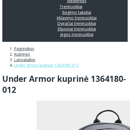
Riedlentės
Treniruokliai
Bėgimo takeliai
Irklavimo treniruokliai
Dviračiai treniruokliai
Elipsiniai treniruokliai
Jėgos treniruokliai
Pagrindinis
Kuprinės
Laisvalaikio
Under Armor kuprinė 1364180-012
Under Armor kuprinė 1364180-
012