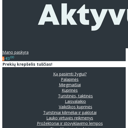
Mano paskyra
00
€0
0
Prekių krepšelis tuščias!
Ką pasiimti žygiui?
Palapinės
Miegmaišiai
Kuprinės
Turistinės, taktinės
Laisvalaikio
Vaikiškos kuprinės
Turistiniai kilimėliai ir paklotai
Lauko virtuvės reikmenys
Prožektoriai ir stovyklavimo lempos