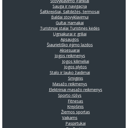
Stovyklavimo įrankiai
Sauga ir navigacija
Šaltkrepšiai, šaltdėžės, termosai
Baldai stovyklavimui
Gultai
Hamakai
Turistiniai stalai
Turistinės kėdės
Ugniakurai ir griliai
Apsaugos
Šiaurietiško ėjimo lazdos
Aksesuarai
Jogos reikmenys
Jogos kilimėliai
Jogos plytos
Stalo ir lauko žaidimai
Smiginis
Masažo reikmenys
Elektriniai masažo reikmenys
Sporto rūšys
Fitnesas
Krepšinis
Žiemos sportas
Vaikams
Paspirtukai