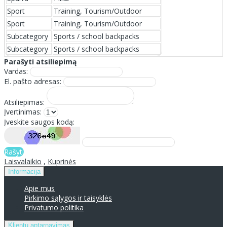
Sport
Training, Tourism/Outdoor
Sport
Training, Tourism/Outdoor
Subcategory
Sports / school backpacks
Subcategory
Sports / school backpacks
Parašyti atsiliepimą
Vardas:
El. pašto adresas:
Atsiliepimas:
Įvertinimas:
Įveskite saugos kodą:
Rašyti
Laisvalaikio
,
Kuprinės
Informacija
Apie mus
Pirkimo sąlygos ir taisyklės
Privatumo politika
Klientų aptarnavimas