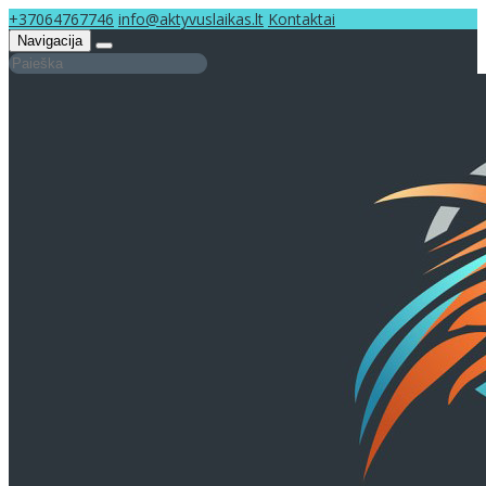
+37064767746
info@aktyvuslaikas.lt
Kontaktai
Navigacija