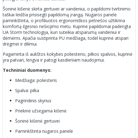
Šoninė kišenė skirta gertuvei ar vandeniui, o papildomi tvirtinimo
taškai leidžia prisisegti papildomą įrangą. Nugaros panelė
paminkštinta, o profiliuotos ergonomiškos petnešos užtikrina
komfortą ilgesnio nešiojimo metu. Kuprinė papildomai padengta
UA Storm technologija, kuri suteikia atsparumą vandeniui ir
dėmėms. Apačia sustiprinta PU medžiaga, todėl kuprinė atspari
drėgmei ir dilimui.
Pagaminta iš aukštos kokybės poliesterio, pilkos spalvos, kuprinė
yra patvari, lengva ir patogi kasdieniam naudojimui.
Techniniai duomenys:
Medžiaga: poliesteris
Spalva: pilka
Pagrindinis skyrius
Priekinė užsegama kišenė
Šoninė kišenė gertuvei
Paminkštinta nugaros panelė