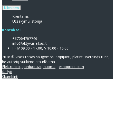
Klientams
Klientams
Užsakymų istorija
Kontaktai
+37064767746
info@aktyvuslaikas.lt
I - IV 09.00 - 17.00, V 10.00 - 16.00
2026 © Visos teisės saugomos. Kopijuoti, platinti svetainės turinį
be autorių sutikimo draudžiama.
Elektroninių parduotuvių nuoma
-
eshoprent.com
Rašyti
Skambinti