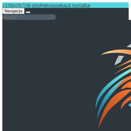
+37064767746
info@aktyvuslaikas.lt
Kontaktai
Navigacija