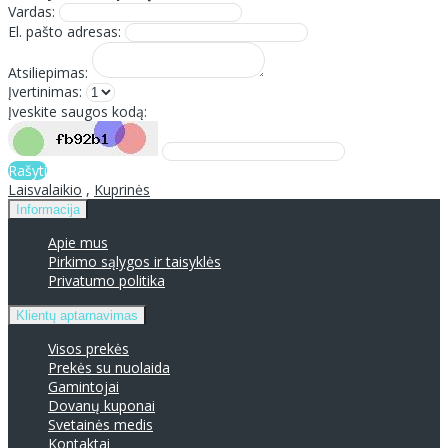
Vardas:
El. pašto adresas:
Atsiliepimas:
Įvertinimas:
Įveskite saugos kodą:
Rašyti
Laisvalaikio
,
Kuprinės
Informacija
Apie mus
Pirkimo sąlygos ir taisyklės
Privatumo politika
Klientų aptarnavimas
Visos prekės
Prekės su nuolaida
Gamintojai
Dovanų kuponai
Svetainės medis
Kontaktai