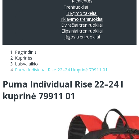
Riedlentės
Treniruokliai
Bėgimo takeliai
Irklavimo treniruokliai
Dviračiai treniruokliai
Elipsiniai treniruokliai
Jėgos treniruokliai
Pagrindinis
Kuprinės
Laisvalaikio
Puma Individual Rise 22–24 l kuprinė 79911 01
Puma Individual Rise 22–24 l
kuprinė 79911 01