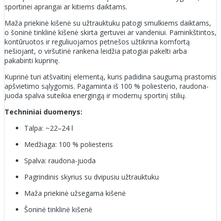
sportinei aprangai ar kitiems daiktams.
Maža priekinė kišenė su užtrauktuku patogi smulkiems daiktams,
o šoninė tinklinė kišenė skirta gertuvei ar vandeniui. Paminkštintos,
kontūruotos ir reguliuojamos petnešos užtikrina komfortą
nešiojant, o viršutinė rankena leidžia patogiai pakelti arba
pakabinti kuprinę.
Kuprinė turi atšvaitinį elementą, kuris padidina saugumą prastomis
apšvietimo sąlygomis. Pagaminta iš 100 % poliesterio, raudona-
juoda spalva suteikia energingą ir modernų sportinį stilių.
Techniniai duomenys:
Talpa: ~22–24 l
Medžiaga: 100 % poliesteris
Spalva: raudona-juoda
Pagrindinis skyrius su dvipusiu užtrauktuku
Maža priekinė užsegama kišenė
Šoninė tinklinė kišenė