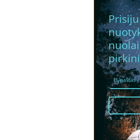
Prisij
nuotyk
nuola
pirkini