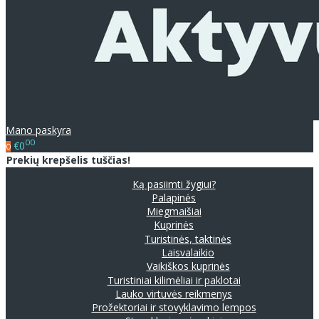
Mano paskyra
00
€0
0
Prekių krepšelis tuščias!
Ką pasiimti žygiui?
Palapinės
Miegmaišiai
Kuprinės
Turistinės, taktinės
Laisvalaikio
Vaikiškos kuprinės
Turistiniai kilimėliai ir paklotai
Lauko virtuvės reikmenys
Prožektoriai ir stovyklavimo lempos