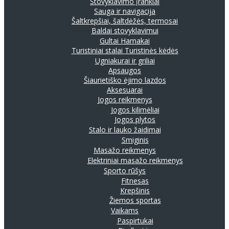
Stovyklavimo įrankiai
Sauga ir navigacija
Šaltkrepšiai, šaltdėžės, termosai
Baldai stovyklavimui
Gultai
Hamakai
Turistiniai stalai
Turistinės kėdės
Ugniakurai ir griliai
Apsaugos
Šiaurietiško ėjimo lazdos
Aksesuarai
Jogos reikmenys
Jogos kilimėliai
Jogos plytos
Stalo ir lauko žaidimai
Smiginis
Masažo reikmenys
Elektriniai masažo reikmenys
Sporto rūšys
Fitnesas
Krepšinis
Žiemos sportas
Vaikams
Paspirtukai