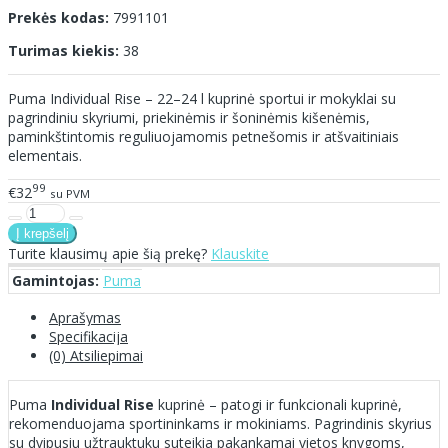
Prekės kodas:
7991101
Turimas kiekis:
38
Puma Individual Rise – 22–24 l kuprinė sportui ir mokyklai su
pagrindiniu skyriumi, priekinėmis ir šoninėmis kišenėmis,
paminkštintomis reguliuojamomis petnešomis ir atšvaitiniais
elementais.
99
€32
su PVM
Turite klausimų apie šią prekę?
Klauskite
Gamintojas:
Puma
Aprašymas
Specifikacija
(0) Atsiliepimai
Puma
Individual Rise
kuprinė – patogi ir funkcionali kuprinė,
rekomenduojama sportininkams ir mokiniams. Pagrindinis skyrius
su dvipusiu užtrauktuku suteikia pakankamai vietos knygoms,