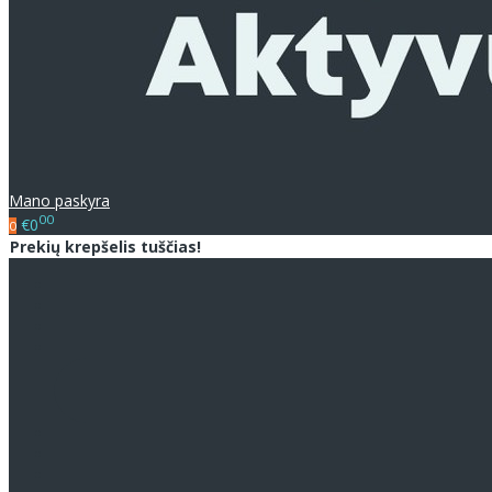
Mano paskyra
00
€0
0
Prekių krepšelis tuščias!