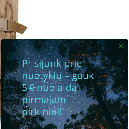
Prisijunk prie
nuotykių – gauk
5 € nuolaidą
pirmajam
pirkiniui!