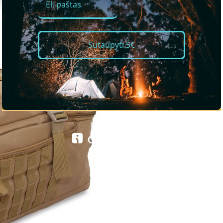
Sutaupyti 5€