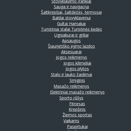
Stovyklavimo įrankiai
Sauga ir navigacija
Šaltkrepšiai, šaltdėžės, termosai
Baldai stovyklavimui
Gultai
Hamakai
Turistiniai stalai
Turistinės kėdės
Ugniakurai ir griliai
Apsaugos
Šiaurietiško ėjimo lazdos
Aksesuarai
Jogos reikmenys
Jogos kilimėliai
Jogos plytos
Stalo ir lauko žaidimai
Smiginis
Masažo reikmenys
Elektriniai masažo reikmenys
Sporto rūšys
Fitnesas
Krepšinis
Žiemos sportas
Vaikams
Paspirtukai