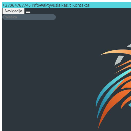
+37064767746
info@aktyvuslaikas.lt
Kontaktai
Navigacija