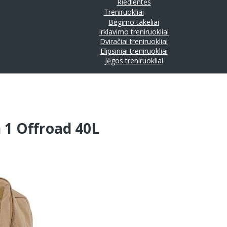
Riedlentės
Treniruokliai
Bėgimo takeliai
Irklavimo treniruokliai
Dviračiai treniruokliai
Elipsiniai treniruokliai
Jėgos treniruokliai
n 1 Offroad 40L