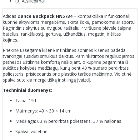
(0) Atsiliepimai
Adidas
Dance Backpack HN5734
– kompaktiška ir funkcionali
kuprinė aktyvioms mergaitėms, skirta šokių pamokoms ar sportui.
Pagrindinis skyrius su dvigubu raišteliu ir viršutine plėvele talpina
batelius, rankšluostį, gertuvę, užkandžius, megztinį ir šiltas
kojines.
Priekinė užsegama kišenė ir tinklinės šoninės kišenės padeda
tvarkingai susidėti smulkius daiktus. Paminkštintos reguliuojamos
petnešos užtikrina komfortą nešiojant, o kuprinė pagaminta iš
aukštos kokybės medžiagų, kurių bent 40 % sudaro perdirbtas
poliesteris, prisidedantis prie plastiko taršos mažinimo. Violetinė
spalva suteikia mergaitišką ir stilingą įvaizdį.
Techniniai duomenys:
Talpa: 19 l
Matmenys: 40 × 30 × 14 cm
Medžiaga: 63 % perdirbtas poliesteris, 37 % nailonas
Spalva: violetinė