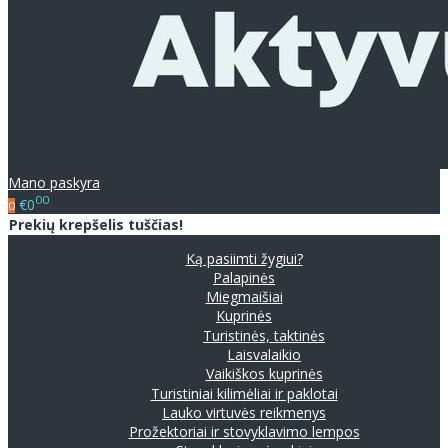
Mano paskyra
00
€0
0
Prekių krepšelis tuščias!
Ką pasiimti žygiui?
Palapinės
Miegmaišiai
Kuprinės
Turistinės, taktinės
Laisvalaikio
Vaikiškos kuprinės
Turistiniai kilimėliai ir paklotai
Lauko virtuvės reikmenys
Prožektoriai ir stovyklavimo lempos