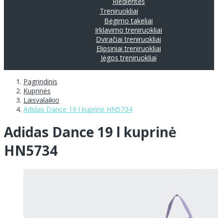
Riedlentės
Treniruokliai
Bėgimo takeliai
Irklavimo treniruokliai
Dviračiai treniruokliai
Elipsiniai treniruokliai
Jėgos treniruokliai
Pagrindinis
Kuprinės
Laisvalaikio
Adidas Dance 19 l kuprinė HN5734
Adidas Dance 19 l kuprinė
HN5734