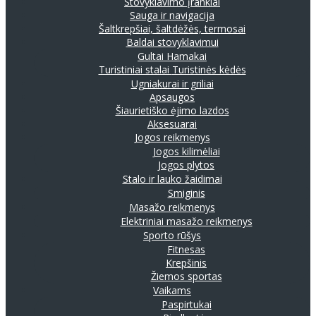
Stovyklavimo įrankiai
Sauga ir navigacija
Šaltkrepšiai, šaltdėžės, termosai
Baldai stovyklavimui
Gultai
Hamakai
Turistiniai stalai
Turistinės kėdės
Ugniakurai ir griliai
Apsaugos
Šiaurietiško ėjimo lazdos
Aksesuarai
Jogos reikmenys
Jogos kilimėliai
Jogos plytos
Stalo ir lauko žaidimai
Smiginis
Masažo reikmenys
Elektriniai masažo reikmenys
Sporto rūšys
Fitnesas
Krepšinis
Žiemos sportas
Vaikams
Paspirtukai