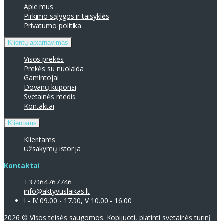
Apie mus
Pirkimo sąlygos ir taisyklės
Privatumo politika
Klientų aptarnavimas
Visos prekės
Prekės su nuolaida
Gamintojai
Dovanų kuponai
Svetainės medis
Kontaktai
Klientams
Klientams
Užsakymų istorija
Kontaktai
+37064767746
info@aktyvuslaikas.lt
I - IV 09.00 - 17.00, V 10.00 - 16.00
2026 © Visos teisės saugomos. Kopijuoti, platinti svetainės turinį