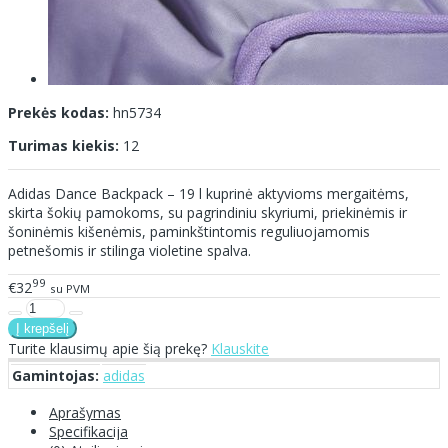
Prekės kodas:
hn5734
Turimas kiekis:
12
Adidas Dance Backpack – 19 l kuprinė aktyvioms mergaitėms,
skirta šokių pamokoms, su pagrindiniu skyriumi, priekinėmis ir
šoninėmis kišenėmis, paminkštintomis reguliuojamomis
petnešomis ir stilinga violetine spalva.
99
€32
su PVM
Turite klausimų apie šią prekę?
Klauskite
Gamintojas:
adidas
Aprašymas
Specifikacija