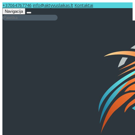
+37064767746
info@aktyvuslaikas.lt
Kontaktai
Navigacija