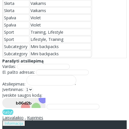
Skirta
Vaikams
Skirta
Vaikams
Spalva
Violet
Spalva
Violet
Sport
Training, Lifestyle
Sport
Lifestyle, Training
Subcategory
Mini backpacks
Subcategory
Mini backpacks
Parašyti atsiliepimą
Vardas:
El. pašto adresas:
Atsiliepimas:
Įvertinimas:
Įveskite saugos kodą:
Rašyti
Laisvalaikio
,
Kuprinės
Informacija