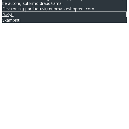
be autorių sutikimo draudžiama.
Elektroninių parduotuvių nuoma
-
eshoprent.com
Rašyti
Skambinti