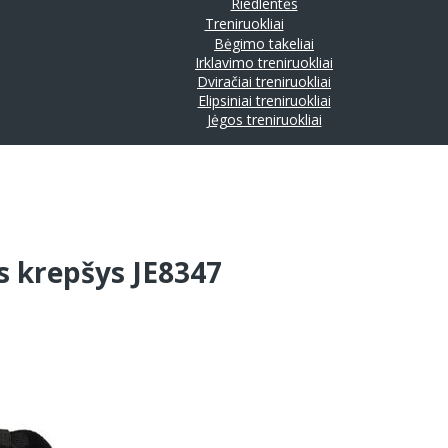
Riedlentės
Treniruokliai
Bėgimo takeliai
Irklavimo treniruokliai
Dviračiai treniruokliai
Elipsiniai treniruokliai
Jėgos treniruokliai
is krepšys JE8347