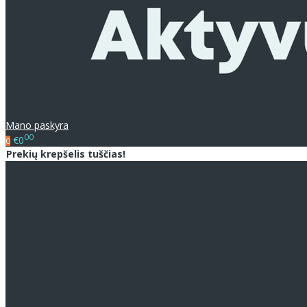
Mano paskyra
00
€0
0
Prekių krepšelis tuščias!