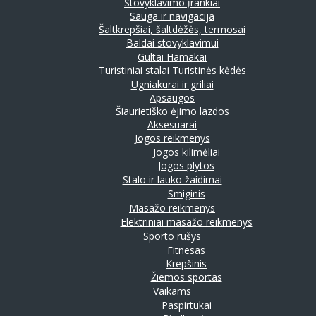
Stovyklavimo įrankiai
Sauga ir navigacija
Šaltkrepšiai, šaltdėžės, termosai
Baldai stovyklavimui
Gultai
Hamakai
Turistiniai stalai
Turistinės kėdės
Ugniakurai ir griliai
Apsaugos
Šiaurietiško ėjimo lazdos
Aksesuarai
Jogos reikmenys
Jogos kilimėliai
Jogos plytos
Stalo ir lauko žaidimai
Smiginis
Masažo reikmenys
Elektriniai masažo reikmenys
Sporto rūšys
Fitnesas
Krepšinis
Žiemos sportas
Vaikams
Paspirtukai