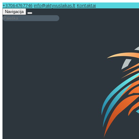
+37064767746
info@aktyvuslaikas.lt
Kontaktai
Navigacija