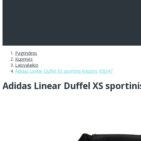
Pagrindinis
Kuprinės
Laisvalaikio
Adidas Linear Duffel XS sportinis krepšys JE8347
Adidas Linear Duffel XS sportin