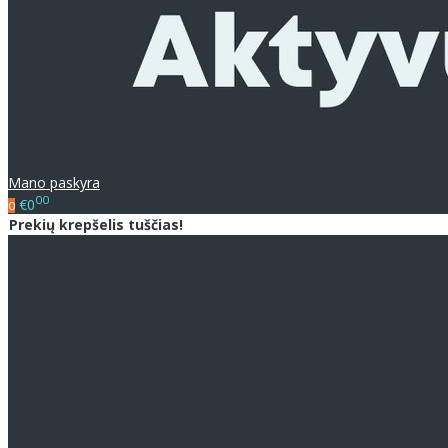
Mano paskyra
00
€0
0
Prekių krepšelis tuščias!