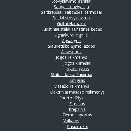
Stovyklavimo įrankiai
Sauga ir navigacija
Šaltkrepšiai, šaltdėžės, termosai
Baldai stovyklavimui
Gultai
Hamakai
Turistiniai stalai
Turistinės kėdės
Ugniakurai ir griliai
Apsaugos
Šiaurietiško ėjimo lazdos
Aksesuarai
Jogos reikmenys
Jogos kilimėliai
Jogos plytos
Stalo ir lauko žaidimai
Smiginis
Masažo reikmenys
Elektriniai masažo reikmenys
Sporto rūšys
Fitnesas
Krepšinis
Žiemos sportas
Vaikams
Paspirtukai