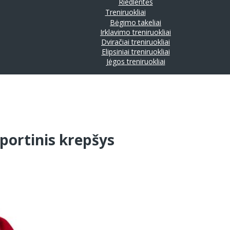
Riedlentės
Treniruokliai
Bėgimo takeliai
Irklavimo treniruokliai
Dviračiai treniruokliai
Elipsiniai treniruokliai
Jėgos treniruokliai
portinis krepšys