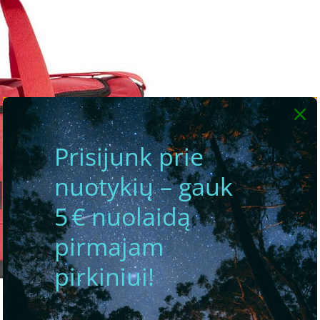
Prisijunk prie
nuotykių – gauk
5 € nuolaidą
pirmajam
pirkiniui!