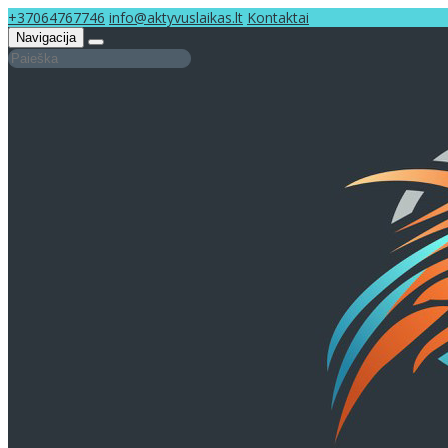
+37064767746
info@aktyvuslaikas.lt
Kontaktai
Navigacija