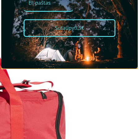
Sutaupyti 5€