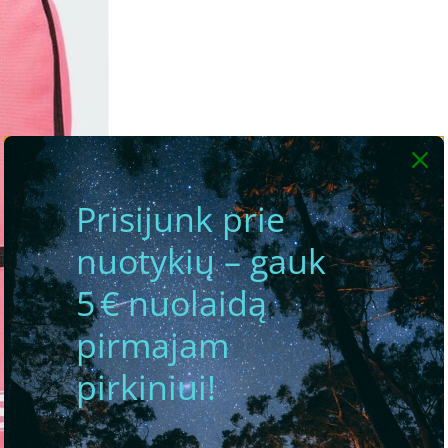
Prisijunk prie
nuotykių – gauk
5 € nuolaidą
pirmajam
pirkiniui!