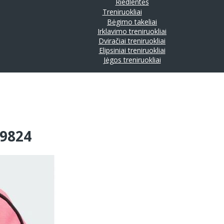
Riedlentės
Treniruokliai
Bėgimo takeliai
Irklavimo treniruokliai
Dviračiai treniruokliai
Elipsiniai treniruokliai
Jėgos treniruokliai
R9824