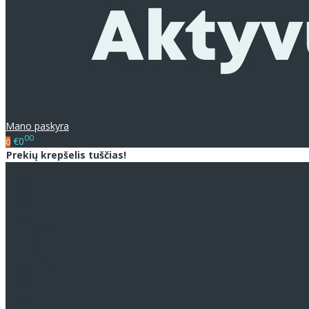
Mano paskyra
00
€0
0
Prekių krepšelis tuščias!