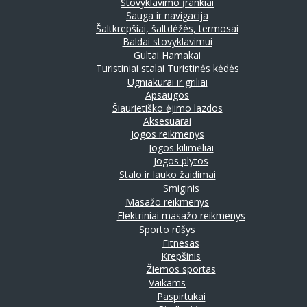
Stovyklavimo įrankiai
Sauga ir navigacija
Šaltkrepšiai, šaltdėžės, termosai
Baldai stovyklavimui
Gultai
Hamakai
Turistiniai stalai
Turistinės kėdės
Ugniakurai ir griliai
Apsaugos
Šiaurietiško ėjimo lazdos
Aksesuarai
Jogos reikmenys
Jogos kilimėliai
Jogos plytos
Stalo ir lauko žaidimai
Smiginis
Masažo reikmenys
Elektriniai masažo reikmenys
Sporto rūšys
Fitnesas
Krepšinis
Žiemos sportas
Vaikams
Paspirtukai