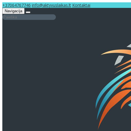
+37064767746
info@aktyvuslaikas.lt
Kontaktai
Navigacija