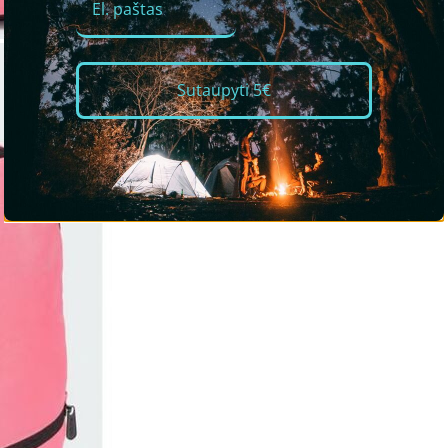
Sutaupyti 5€