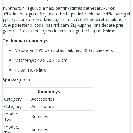
Kuprinė turi reguliuojamas, paminkštintas petnešas, kurios
užtikrina patogų nešiojimą, o tvirta pintinė rankena leidžia patogiai
ją laikyti rankoje. Modelis pagamintas iš 65% perdirbto nailono ir
35% poliesterio, todėl pasirinkdami šią kuprinę, prisidedate prie
gamtos išteklių tausojimo ir kenksmingų teršalų mažinimo.
Techniniai duomenys:
Medžiaga: 65% perdirbtas nailonas, 35% poliesteris
Matmenys: 40 x 32 x 15 cm
Talpa: 18,75 litro
Spalva:
juoda
Duomenys
Category
Accessories
Category
Accessories
Product
Kuprinės
Type
Product
Kuprinės
Type