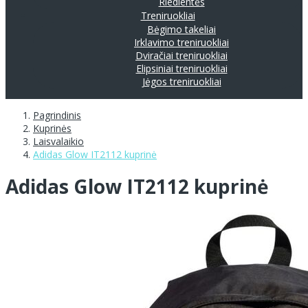
Riedlentės
Treniruokliai
Bėgimo takeliai
Irklavimo treniruokliai
Dviračiai treniruokliai
Elipsiniai treniruokliai
Jėgos treniruokliai
Pagrindinis
Kuprinės
Laisvalaikio
Adidas Glow IT2112 kuprinė
Adidas Glow IT2112 kuprinė