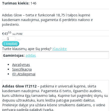
Turimas kiekis:
146
Adidas Glow – tvirta ir funkcionali 18,75 l talpos kuprinė
kasdieniam naudojimui, pagaminta iš perdirbto nailono ir
poliesterio.
55
€43
su PVM
Turite klausimų apie šią prekę?
Klauskite
Gamintojas:
adidas
Aprašymas
Specifikacija
(0) Atsiliepimai
Adidas Glow IT2112
– patikima ir universali kuprinė, skirta
kasdieniam naudojimui. Pagaminta iš tvirto, ilgaamžio audinio,
kuris užtikrina ilgą tarnavimo laiką. Kuprinė turi pagrindinį skyrių su
dvipusiu užtrauktuku, kuris leidžia patogiai pasiekti daiktus.
Priekinėje dalyje yra uždara kišenė smulkiems daiktams, o vidinė
pertvara padeda palaikyti tvarką.