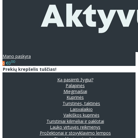
Mano paskyra
00
€0
0
Prekių krepšelis tuščias!
Ką pasiimti žygiui?
Palapinės
Miegmaišiai
Kuprinės
Turistinės, taktinės
Laisvalaikio
Vaikiškos kuprinės
Turistiniai kilimėliai ir paklotai
Lauko virtuvės reikmenys
Prožektoriai ir stovyklavimo lempos