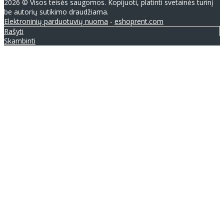
2026 © Visos teisės saugomos. Kopijuoti, platinti svetainės turinį
be autorių sutikimo draudžiama.
Elektroninių parduotuvių nuoma
-
eshoprent.com
Rašyti
Skambinti