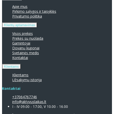
Apie mus
Pirkimo sąlygos ir taisyklės
Privatumo politika
Klientų aptarnavimas
Visos prekės
Prekės su nuolaida
Gamintojai
Dovanų kuponai
Svetainės medis
Kontaktai
Klientams
Klientams
Užsakymų istorija
Kontaktai
+37064767746
info@aktyvuslaikas.lt
I - IV 09.00 - 17.00, V 10.00 - 16.00