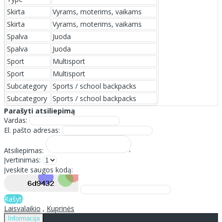
Skirta
Vyrams, moterims, vaikams
Skirta
Vyrams, moterims, vaikams
Spalva
Juoda
Spalva
Juoda
Sport
Multisport
Sport
Multisport
Subcategory
Sports / school backpacks
Subcategory
Sports / school backpacks
Parašyti atsiliepimą
Vardas:
El. pašto adresas:
Atsiliepimas:
Įvertinimas:
Įveskite saugos kodą:
Rašyti
Laisvalaikio
,
Kuprinės
Informacija