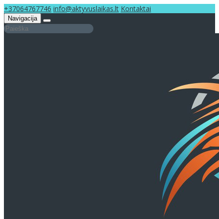
+37064767746
info@aktyvuslaikas.lt
Kontaktai
Navigacija