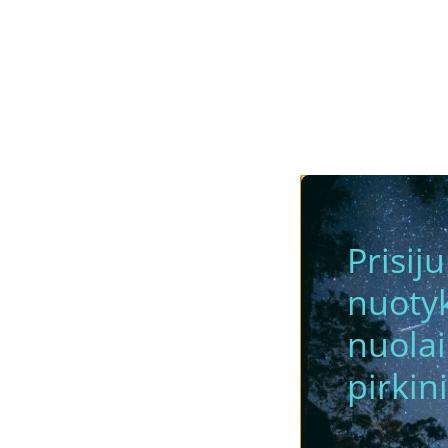
Prisij
nuotyk
nuola
pirkini