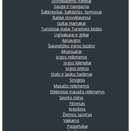
Stovyklavimo įrankiai
Sauga ir navigacija
Šaltkrepšiai, šaltdėžės, termosai
Baldai stovyklavimui
Gultai
Hamakai
Turistiniai stalai
Turistinės kėdės
Ugniakurai ir griliai
Apsaugos
Šiaurietiško ėjimo lazdos
Aksesuarai
Jogos reikmenys
Jogos kilimėliai
Jogos plytos
Stalo ir lauko žaidimai
Smiginis
Masažo reikmenys
Elektriniai masažo reikmenys
Sporto rūšys
Fitnesas
Krepšinis
Žiemos sportas
Vaikams
Paspirtukai