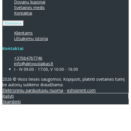
Dovanų kuponai
Svetainės medis
Kontaktai
Klientams
Klientams
Užsakymų istorija
Kontaktai
+37064767746
info@aktyvuslaikas.lt
I - IV 09.00 - 17.00, V 10.00 - 16.00
2026 © Visos teisės saugomos. Kopijuoti, platinti svetainės turinį
be autorių sutikimo draudžiama.
Elektroninių parduotuvių nuoma
-
eshoprent.com
Rašyti
Skambinti