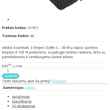
Prekės kodas:
iz1907
Turimas kiekis:
68
Adidas Essentials 3-Stripes Duffel S – 30 litrų talpos sportinis
krepšys iš 100 % poliesterio, su patogia nešimo rankena, diržu su
paminkštinimu ir ventiliuojama šonine kišene.
55
€43
su PVM
Turite klausimų apie šią prekę?
Klauskite
Gamintojas:
adidas
Aprašymas
Specifikacija
(0) Atsiliepimai