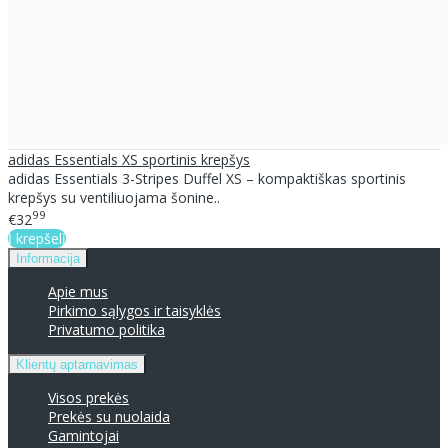
adidas Essentials XS sportinis krepšys
adidas Essentials 3-Stripes Duffel XS – kompaktiškas sportinis
krepšys su ventiliuojama šonine..
99
€32
Į krepšelį
Informacija
Apie mus
Pirkimo sąlygos ir taisyklės
Privatumo politika
Klientų aptarnavimas
Visos prekės
Prekės su nuolaida
Gamintojai