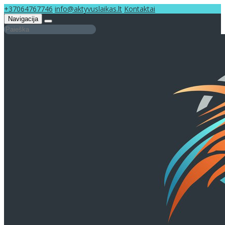
+37064767746
info@aktyvuslaikas.lt
Kontaktai
Navigacija