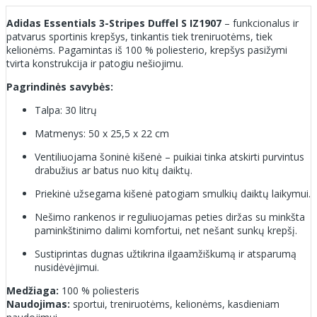
Adidas Essentials 3-Stripes Duffel S IZ1907
– funkcionalus ir
patvarus sportinis krepšys, tinkantis tiek treniruotėms, tiek
kelionėms. Pagamintas iš 100 % poliesterio, krepšys pasižymi
tvirta konstrukcija ir patogiu nešiojimu.
Pagrindinės savybės:
Talpa: 30 litrų
Matmenys: 50 x 25,5 x 22 cm
Ventiliuojama šoninė kišenė – puikiai tinka atskirti purvintus
drabužius ar batus nuo kitų daiktų.
Priekinė užsegama kišenė patogiam smulkių daiktų laikymui.
Nešimo rankenos ir reguliuojamas peties diržas su minkšta
paminkštinimo dalimi komfortui, net nešant sunkų krepšį.
Sustiprintas dugnas užtikrina ilgaamžiškumą ir atsparumą
nusidėvėjimui.
Medžiaga:
100 % poliesteris
Naudojimas:
sportui, treniruotėms, kelionėms, kasdieniam