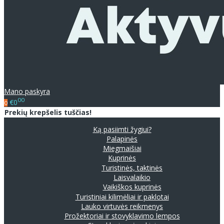
Mano paskyra
00
€0
0
Prekių krepšelis tuščias!
Ką pasiimti žygiui?
Palapinės
Miegmaišiai
Kuprinės
Turistinės, taktinės
Laisvalaikio
Vaikiškos kuprinės
Turistiniai kilimėliai ir paklotai
Lauko virtuvės reikmenys
Prožektoriai ir stovyklavimo lempos