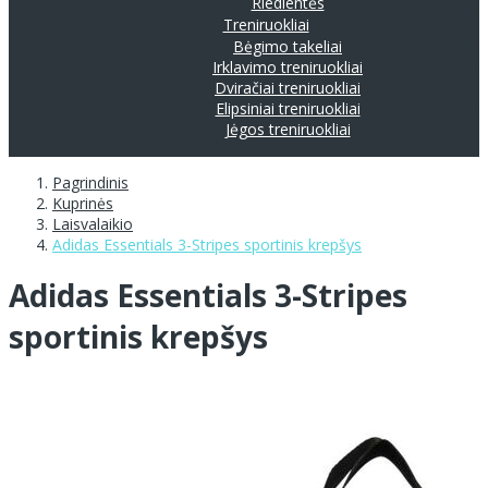
Riedlentės
Treniruokliai
Bėgimo takeliai
Irklavimo treniruokliai
Dviračiai treniruokliai
Elipsiniai treniruokliai
Jėgos treniruokliai
Pagrindinis
Kuprinės
Laisvalaikio
Adidas Essentials 3-Stripes sportinis krepšys
Adidas Essentials 3-Stripes
sportinis krepšys