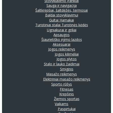
Stovyklavimo įrankiai
Sauga ir navigacija
Šaltkrepšiai, šaltdėžės, termosai
Baldai stovyklavimui
Gultai
Hamakai
Turistiniai stalai
Turistinės kėdės
Ugniakurai ir griliai
Apsaugos
Šiaurietiško ėjimo lazdos
Aksesuarai
Jogos reikmenys
Jogos kilimėliai
Jogos plytos
Stalo ir lauko žaidimai
Smiginis
Masažo reikmenys
Elektriniai masažo reikmenys
Sporto rūšys
Fitnesas
Krepšinis
Žiemos sportas
Vaikams
Paspirtukai