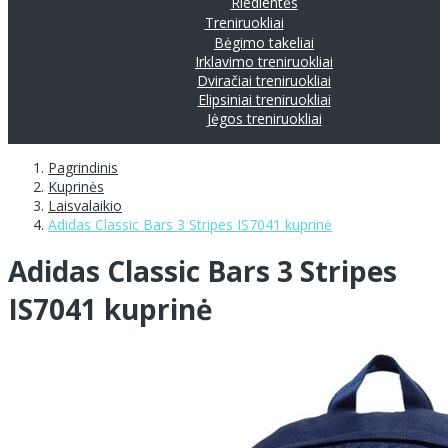
Riedlentės
Treniruokliai
Bėgimo takeliai
Irklavimo treniruokliai
Dviračiai treniruokliai
Elipsiniai treniruokliai
Jėgos treniruokliai
Pagrindinis
Kuprinės
Laisvalaikio
Adidas Classic Bars 3 Stripes IS7041 kuprinė
Adidas Classic Bars 3 Stripes
IS7041 kuprinė