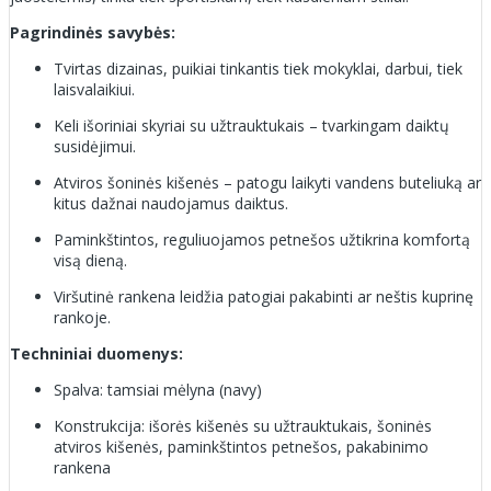
Pagrindinės savybės:
Tvirtas dizainas, puikiai tinkantis tiek mokyklai, darbui, tiek
laisvalaikiui.
Keli išoriniai skyriai su užtrauktukais – tvarkingam daiktų
susidėjimui.
Atviros šoninės kišenės – patogu laikyti vandens buteliuką ar
kitus dažnai naudojamus daiktus.
Paminkštintos, reguliuojamos petnešos užtikrina komfortą
visą dieną.
Viršutinė rankena leidžia patogiai pakabinti ar neštis kuprinę
rankoje.
Techniniai duomenys:
Spalva: tamsiai mėlyna (navy)
Konstrukcija: išorės kišenės su užtrauktukais, šoninės
atviros kišenės, paminkštintos petnešos, pakabinimo
rankena