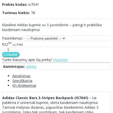
Prekės kodas:
is7041
Turimas kiekis:
78
Klasikinė Adidas kuprinė su 3 juostelėmis – patogi ir praktiška
kasdieniam naudojimui.
Pasirinkimas :
99
€32
su PVM
Turite klausimų apie šią prekę?
Klauskite
Gamintojas:
adidas
Aprašymas
Specifikacija
(0) Atsiliepimai
Adidas Classic Bars 3-Stripes Backpack (IS7041)
– tai
patikima ir universali kuprinė, skirta kasdieniam naudojimui.
Tamsiai mėlynas dizainas, papuoštas klasikinėmis Adidas 3
juostelėmis, tinka tiek sportiškam, tiek kasdieniam stiliui.