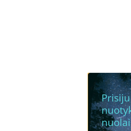
Prisij
nuotyk
nuola