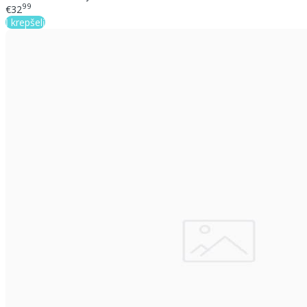
99
€32
Į krepšelį