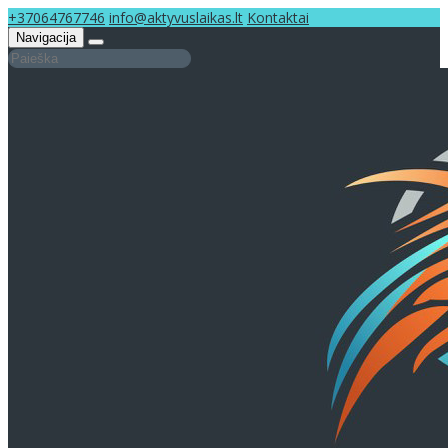
+37064767746
info@aktyvuslaikas.lt
Kontaktai
Navigacija