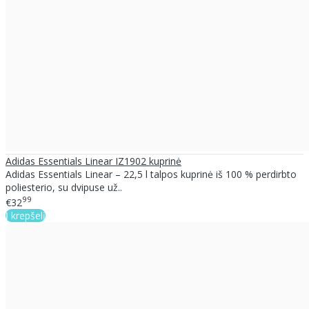
Adidas Essentials Linear IZ1902 kuprinė
Adidas Essentials Linear – 22,5 l talpos kuprinė iš 100 % perdirbto
poliesterio, su dvipuse už..
99
€32
Į krepšelį