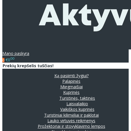
Mano paskyra
00
€0
0
Prekių krepšelis tuščias!
Ką pasiimti žygiui?
Palapinės
Miegmaišiai
Kuprinės
Turistinės, taktinės
Laisvalaikio
Vaikiškos kuprinės
Turistiniai kilimėliai ir paklotai
Lauko virtuvės reikmenys
Prožektoriai ir stovyklavimo lempos