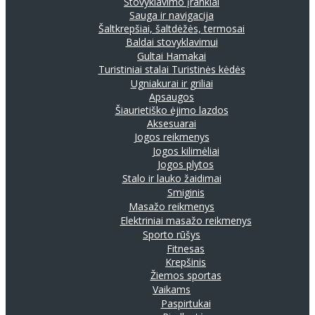
Stovyklavimo įrankiai
Sauga ir navigacija
Šaltkrepšiai, šaltdėžės, termosai
Baldai stovyklavimui
Gultai
Hamakai
Turistiniai stalai
Turistinės kėdės
Ugniakurai ir griliai
Apsaugos
Šiaurietiško ėjimo lazdos
Aksesuarai
Jogos reikmenys
Jogos kilimėliai
Jogos plytos
Stalo ir lauko žaidimai
Smiginis
Masažo reikmenys
Elektriniai masažo reikmenys
Sporto rūšys
Fitnesas
Krepšinis
Žiemos sportas
Vaikams
Paspirtukai