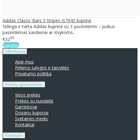
Adidas Classic Bars 3 Stripes IS7042 kuprinė
Stilinga ir tvirta Adidas kuprinė su 3 juostelėmis – puikus
pasirinkimas kasdienai ar išvykoms..
99
€32
Daugiau
Informacija
Apie mus
Pirkimo sąlygos ir taisyklės
Privatumo politika
Klientų aptarnavimas
Visos prekės
Prekės su nuolaida
Gamintojai
Dovanų kuponai
Svetainės medis
Kontaktai
Klientams