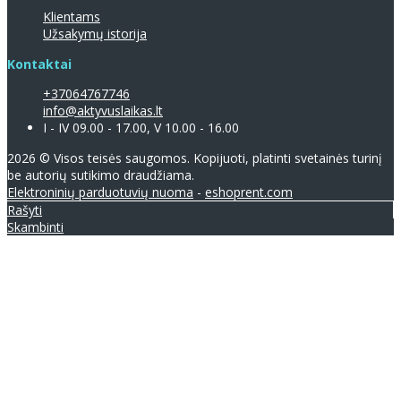
Klientams
Užsakymų istorija
Kontaktai
+37064767746
info@aktyvuslaikas.lt
I - IV 09.00 - 17.00, V 10.00 - 16.00
2026 © Visos teisės saugomos. Kopijuoti, platinti svetainės turinį
be autorių sutikimo draudžiama.
Elektroninių parduotuvių nuoma
-
eshoprent.com
Rašyti
Skambinti