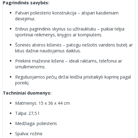
Pagrindinės savybės:
Patvari poliesterio konstrukcija – atspari kasdieniam
dėvėjimui.
Erdvus pagrindinis skyrius su užtrauktuku – puikiai telpa
sportiniai reikmenys, knygos ar kompiuteris.
Šoninės atviros kišenės – patogu nešiotis vandens butelį ar
kitus dažnai naudojamus daiktus.
Priekinė mažesnė kišenė – ideali raktams, telefonui ar
smulkmenoms.
Reguliuojamos pečių diržai leidžia prisitaikyti kuprinę pagal
poreikį.
Techniniai duomenys:
Matmenys: 15 x 36 x 44 cm
Talpa: 27,5 l
Medžiaga: poliesteris
Spalva: rožinė