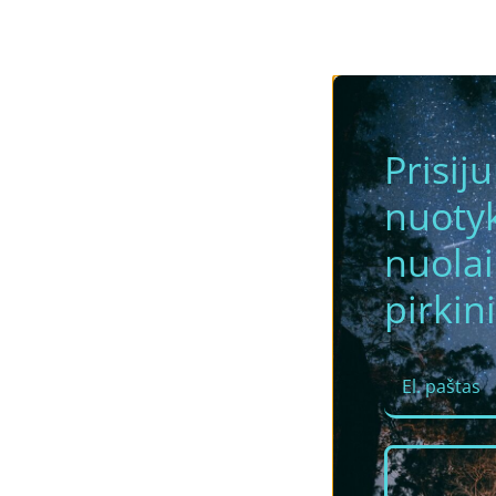
Prisij
nuotyk
nuola
pirkini