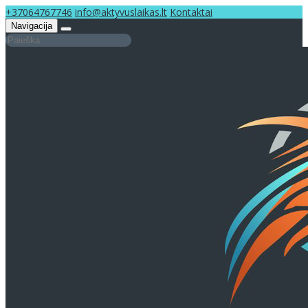
+37064767746
info@aktyvuslaikas.lt
Kontaktai
Navigacija