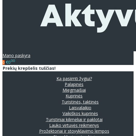
Mano paskyra
00
€0
0
Prekių krepšelis tuščias!
Ką pasiimti žygiui?
Palapinės
Miegmaišiai
Kuprinės
Turistinės, taktinės
Laisvalaikio
Vaikiškos kuprinės
Turistiniai kilimėliai ir paklotai
Lauko virtuvės reikmenys
Prožektoriai ir stovyklavimo lempos