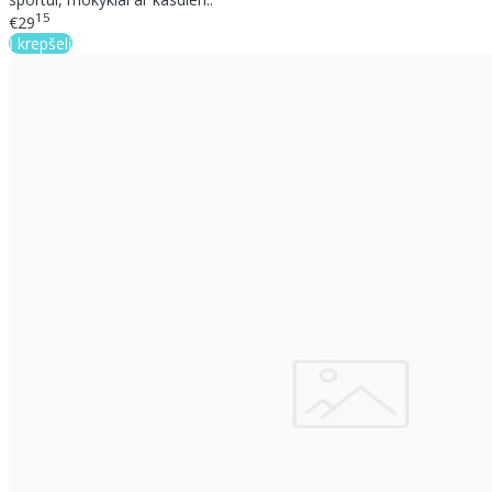
15
€29
Į krepšelį