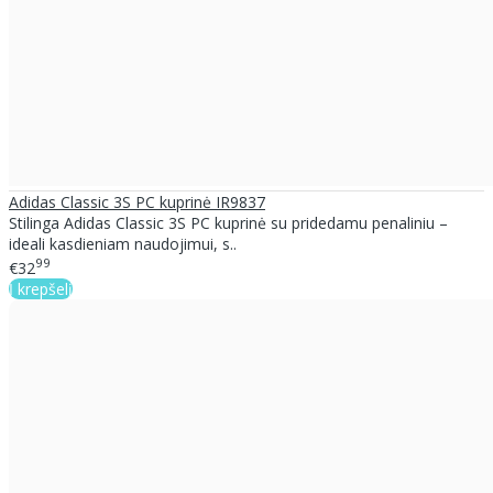
Adidas Classic 3S PC kuprinė IR9837
Stilinga Adidas Classic 3S PC kuprinė su pridedamu penaliniu –
ideali kasdieniam naudojimui, s..
99
€32
Į krepšelį