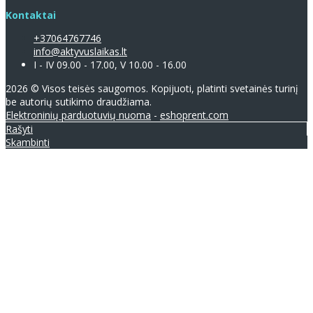
Kontaktai
+37064767746
info@aktyvuslaikas.lt
I - IV 09.00 - 17.00, V 10.00 - 16.00
2026 © Visos teisės saugomos. Kopijuoti, platinti svetainės turinį
be autorių sutikimo draudžiama.
Elektroninių parduotuvių nuoma
-
eshoprent.com
Rašyti
Skambinti