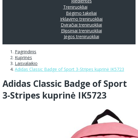
Riedlentės
Treniruokliai
Bėgimo takeliai
Irklavimo treniruokliai
Dviračiai treniruokliai
Elipsiniai treniruokliai
Jėgos treniruokliai
Pagrindinis
Kuprinės
Laisvalaikio
Adidas Classic Badge of Sport 3-Stripes kuprinė IK5723
Adidas Classic Badge of Sport
3-Stripes kuprinė IK5723