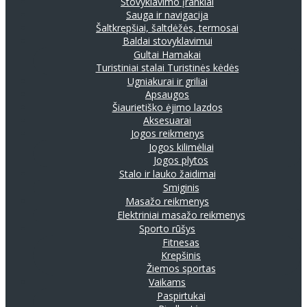
Stovyklavimo įrankiai
Sauga ir navigacija
Šaltkrepšiai, šaltdėžės, termosai
Baldai stovyklavimui
Gultai
Hamakai
Turistiniai stalai
Turistinės kėdės
Ugniakurai ir griliai
Apsaugos
Šiaurietiško ėjimo lazdos
Aksesuarai
Jogos reikmenys
Jogos kilimėliai
Jogos plytos
Stalo ir lauko žaidimai
Smiginis
Masažo reikmenys
Elektriniai masažo reikmenys
Sporto rūšys
Fitnesas
Krepšinis
Žiemos sportas
Vaikams
Paspirtukai