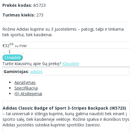
Prekės kodas:
ik5723
Turimas kiekis:
273
Rožinė Adidas kuprinė su 3 juostelėmis – patogi, talpi ir tinkama
tiek sportui, tiek kasdienai.
99
€32
su PVM
Turite klausimų apie šią prekę?
Klauskite
Gamintojas:
adidas
Aprašymas
Specifikacija
(0) Atsiliepimai
Adidas Classic Badge of Sport 3-Stripes Backpack (IK5723)
– tai universali ir stilinga kuprinė, kurią galima naudoti tiek einant į
sporto salę, tiek kasdienėje veikloje. Rožinė spalva ir ikoniškos trys
Adidas juostelės suteikia kuprinei sportiško žavesio.