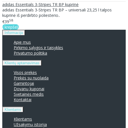
adidas Essentials 3-Stripes TR BP kuprinė
adidas Essentials 3-Stripes TR BP – universali 23,25 l talpos
kuprinė iš perdirbto poliesterio..
58
€39
Į krepšelį
Informacija
Apie mus
Pirkimo sąlygos ir taisyklės
Privatumo politika
Klientų aptarnavimas
Visos prekės
Prekės su nuolaida
Gamintojai
Dovanų kuponai
Svetainės medis
Kontaktai
Klientams
Klientams
Užsakymų istorija