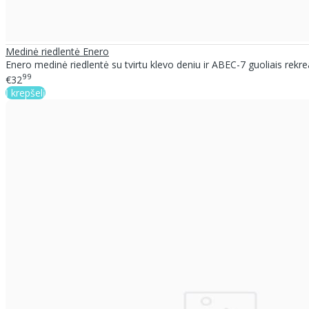
Medinė riedlentė Enero
Enero medinė riedlentė su tvirtu klevo deniu ir ABEC-7 guoliais rekre
99
€32
Į krepšelį