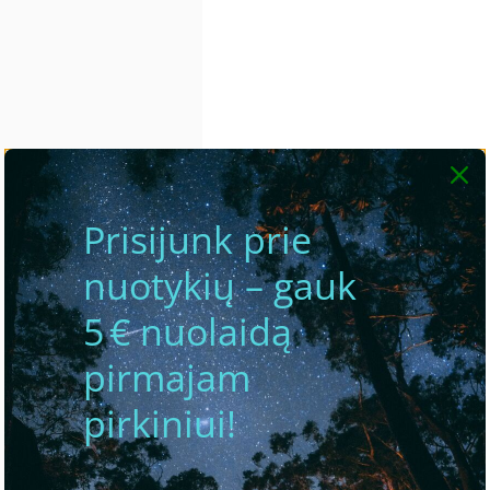
Prisijunk prie
nuotykių – gauk
5 € nuolaidą
pirmajam
pirkiniui!