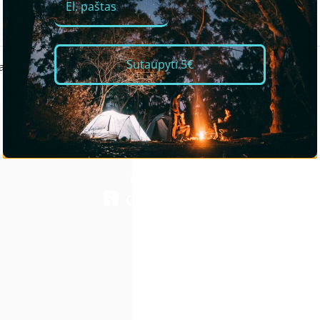
Sutaupyti 5€
aciniam važinėjimui bei triukam..