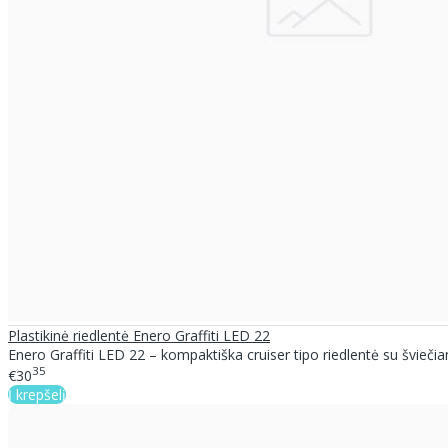
Plastikinė riedlentė Enero Graffiti LED 22
Enero Graffiti LED 22 – kompaktiška cruiser tipo riedlentė su šviečian
35
€30
Į krepšelį