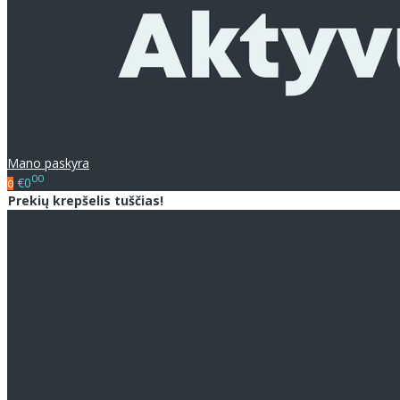
Mano paskyra
00
€0
0
Prekių krepšelis tuščias!