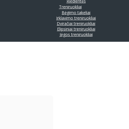
Riedlentės
Treniruokliai
Bėgimo takeliai
Irklavimo treniruokliai
Dviračiai treniruokliai
Elipsiniai treniruokliai
Jėgos treniruokliai