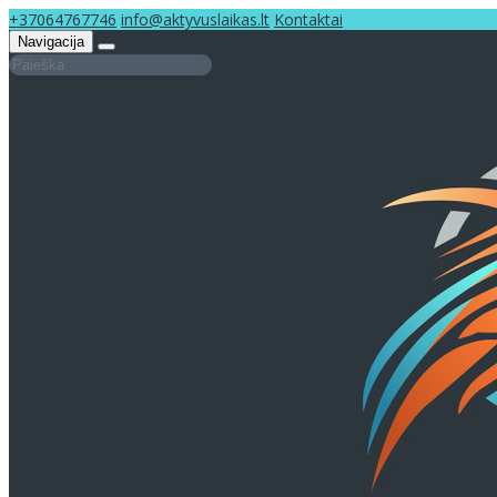
+37064767746
info@aktyvuslaikas.lt
Kontaktai
Navigacija