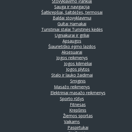
Stovyklavimo įrankiai
Sauga ir navigacija
Šaltkrepšiai, šaltdėžės, termosai
Baldai stovyklavimui
Gultai
Hamakai
Turistiniai stalai
Turistinės kėdės
Ugniakurai ir griliai
Apsaugos
Šiaurietiško ėjimo lazdos
Aksesuarai
Jogos reikmenys
Jogos kilimėliai
Jogos plytos
Stalo ir lauko žaidimai
Smiginis
Masažo reikmenys
Elektriniai masažo reikmenys
Sporto rūšys
Fitnesas
Krepšinis
Žiemos sportas
Vaikams
Paspirtukai