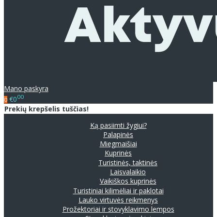
Mano paskyra
00
€0
0
Prekių krepšelis tuščias!
Ką pasiimti žygiui?
Palapinės
Miegmaišiai
Kuprinės
Turistinės, taktinės
Laisvalaikio
Vaikiškos kuprinės
Turistiniai kilimėliai ir paklotai
Lauko virtuvės reikmenys
Prožektoriai ir stovyklavimo lempos