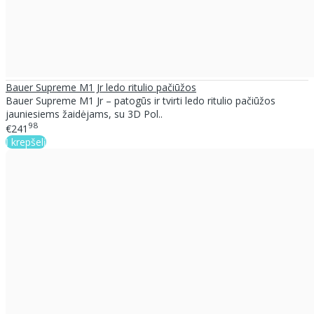
Bauer Supreme M1 Jr ledo ritulio pačiūžos
Bauer Supreme M1 Jr – patogūs ir tvirti ledo ritulio pačiūžos
jauniesiems žaidėjams, su 3D Pol..
98
€241
Į krepšelį