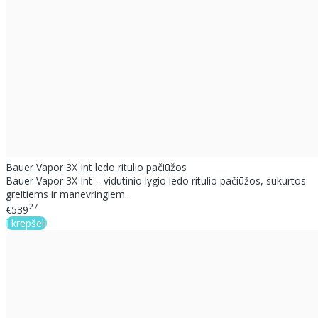
Bauer Vapor 3X Int ledo ritulio pačiūžos
Bauer Vapor 3X Int – vidutinio lygio ledo ritulio pačiūžos, sukurtos
greitiems ir manevringiem..
27
€539
Į krepšelį