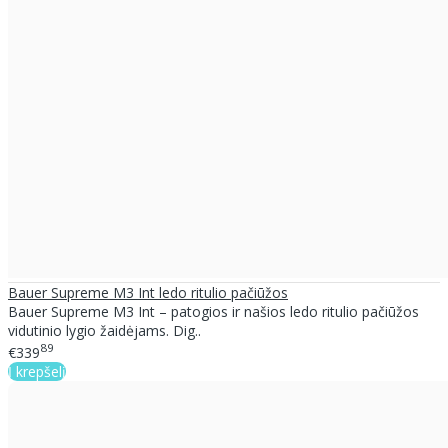
Bauer Supreme M3 Int ledo ritulio pačiūžos
Bauer Supreme M3 Int – patogios ir našios ledo ritulio pačiūžos
vidutinio lygio žaidėjams. Dig..
89
€339
Į krepšelį