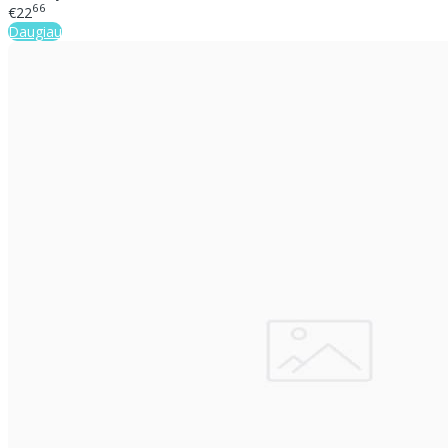
66
€22
Daugiau