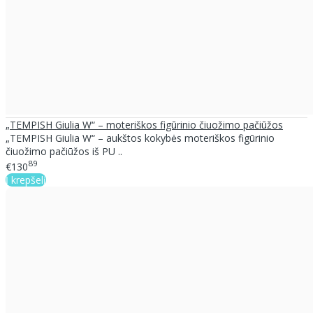
„TEMPISH Giulia W“ – moteriškos figūrinio čiuožimo pačiūžos
„TEMPISH Giulia W“ – aukštos kokybės moteriškos figūrinio
čiuožimo pačiūžos iš PU ..
89
€130
Į krepšelį