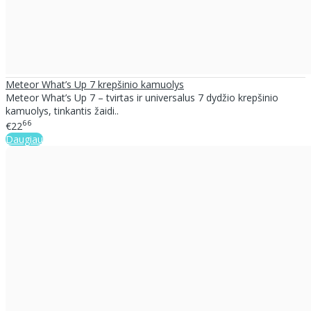
Meteor What’s Up 7 krepšinio kamuolys
Meteor What’s Up 7 – tvirtas ir universalus 7 dydžio krepšinio
kamuolys, tinkantis žaidi..
66
€22
Daugiau