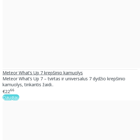
Meteor What’s Up 7 krepšinio kamuolys
Meteor What’s Up 7 – tvirtas ir universalus 7 dydžio krepšinio
kamuolys, tinkantis žaidi..
66
€22
Daugiau