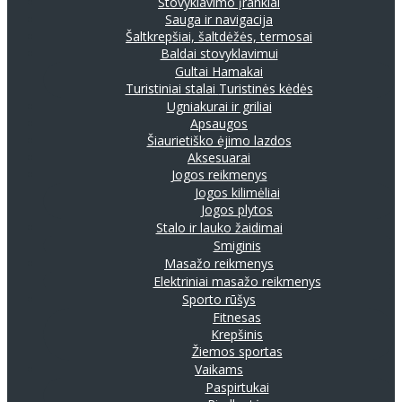
Stovyklavimo įrankiai
Sauga ir navigacija
Šaltkrepšiai, šaltdėžės, termosai
Baldai stovyklavimui
Gultai
Hamakai
Turistiniai stalai
Turistinės kėdės
Ugniakurai ir griliai
Apsaugos
Šiaurietiško ėjimo lazdos
Aksesuarai
Jogos reikmenys
Jogos kilimėliai
Jogos plytos
Stalo ir lauko žaidimai
Smiginis
Masažo reikmenys
Elektriniai masažo reikmenys
Sporto rūšys
Fitnesas
Krepšinis
Žiemos sportas
Vaikams
Paspirtukai