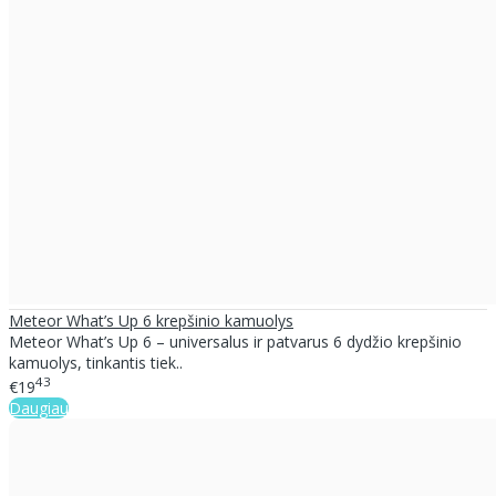
Meteor What’s Up 6 krepšinio kamuolys
Meteor What’s Up 6 – universalus ir patvarus 6 dydžio krepšinio
kamuolys, tinkantis tiek..
43
€19
Daugiau