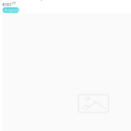
77
€101
Į krepšelį