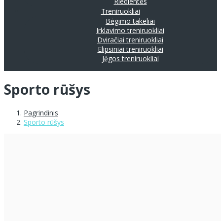
Riedlentės
Treniruokliai
Bėgimo takeliai
Irklavimo treniruokliai
Dviračiai treniruokliai
Elipsiniai treniruokliai
Jėgos treniruokliai
Sporto rūšys
Pagrindinis
Sporto rūšys