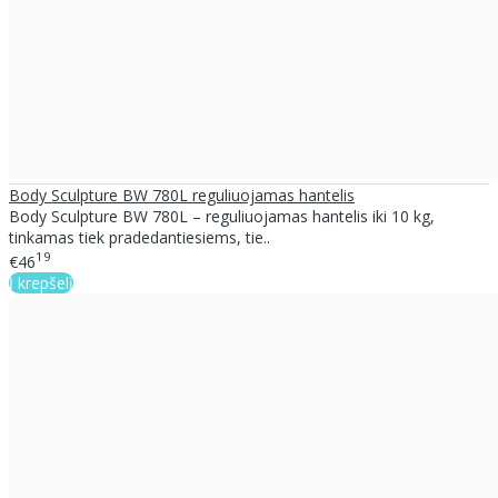
Body Sculpture BW 780L reguliuojamas hantelis
Body Sculpture BW 780L – reguliuojamas hantelis iki 10 kg,
tinkamas tiek pradedantiesiems, tie..
19
€46
Į krepšelį