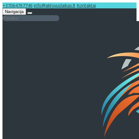
+37064767746
info@aktyvuslaikas.lt
Kontaktai
Navigacija