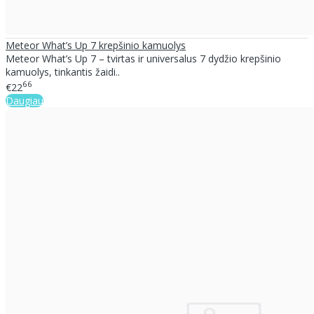
Meteor What’s Up 7 krepšinio kamuolys
Meteor What’s Up 7 – tvirtas ir universalus 7 dydžio krepšinio
kamuolys, tinkantis žaidi..
66
€22
Daugiau