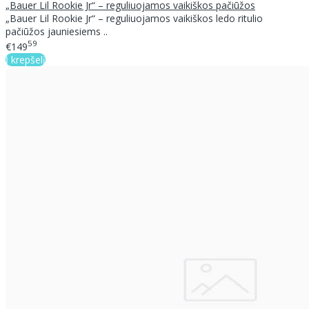
„Bauer Lil Rookie Jr“ – reguliuojamos vaikiškos pačiūžos
„Bauer Lil Rookie Jr“ – reguliuojamos vaikiškos ledo ritulio
pačiūžos jauniesiems ..
59
€149
Į krepšelį