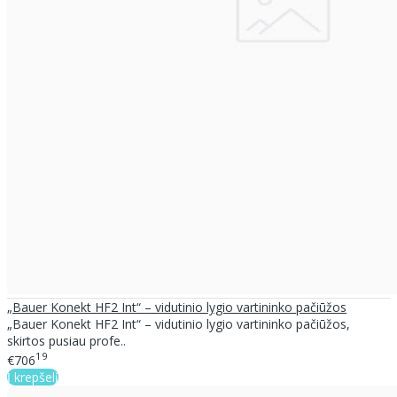
„Bauer Konekt HF2 Int“ – vidutinio lygio vartininko pačiūžos
„Bauer Konekt HF2 Int“ – vidutinio lygio vartininko pačiūžos,
skirtos pusiau profe..
19
€706
Į krepšelį