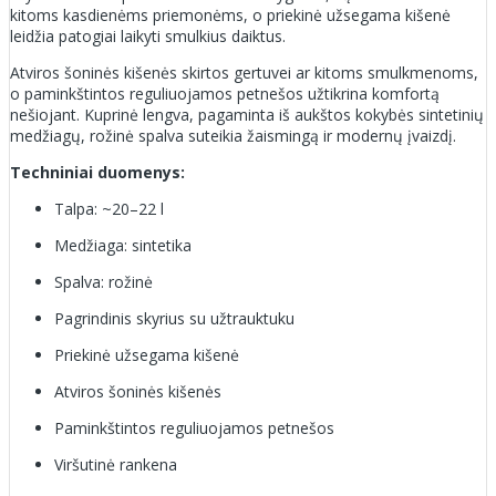
kitoms kasdienėms priemonėms, o priekinė užsegama kišenė
leidžia patogiai laikyti smulkius daiktus.
Atviros šoninės kišenės skirtos gertuvei ar kitoms smulkmenoms,
o paminkštintos reguliuojamos petnešos užtikrina komfortą
nešiojant. Kuprinė lengva, pagaminta iš aukštos kokybės sintetinių
medžiagų, rožinė spalva suteikia žaismingą ir modernų įvaizdį.
Techniniai duomenys:
Talpa: ~20–22 l
Medžiaga: sintetika
Spalva: rožinė
Pagrindinis skyrius su užtrauktuku
Priekinė užsegama kišenė
Atviros šoninės kišenės
Paminkštintos reguliuojamos petnešos
Viršutinė rankena