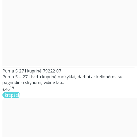
Puma S 27 l kuprinė 79222 07
Puma S – 27 l tvirta kuprinė mokyklai, darbui ar kelionėms su
pagrindiniu skyriumi, vidine lap..
19
€46
Į krepšelį