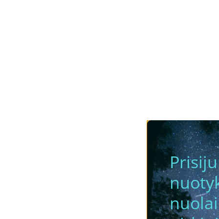
Prisij
nuotyk
nuola