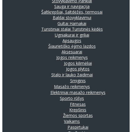
Stovyklavimo įrankiai
Sauga ir navigacija
Šaltkrepšiai, šaltdėžės, termosai
Baldai stovyklavimui
Gultai
Hamakai
Turistiniai stalai
Turistinės kėdės
Ugniakurai ir griliai
Apsaugos
Šiaurietiško ėjimo lazdos
Aksesuarai
Jogos reikmenys
Jogos kilimėliai
Jogos plytos
Stalo ir lauko žaidimai
Smiginis
Masažo reikmenys
Elektriniai masažo reikmenys
Sporto rūšys
Fitnesas
Krepšinis
Žiemos sportas
Vaikams
Paspirtukai