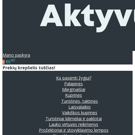
Mano paskyra
00
€0
0
Prekių krepšelis tuščias!
Ką pasiimti žygiui?
Palapinės
Miegmaišiai
Kuprinės
Turistinės, taktinės
Laisvalaikio
Vaikiškos kuprinės
Turistiniai kilimėliai ir paklotai
Lauko virtuvės reikmenys
Prožektoriai ir stovyklavimo lempos