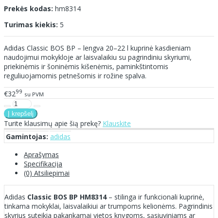
Prekės kodas:
hm8314
Turimas kiekis:
5
Adidas Classic BOS BP – lengva 20–22 l kuprinė kasdieniam
naudojimui mokykloje ar laisvalaikiu su pagrindiniu skyriumi,
priekinėmis ir šoninėmis kišenėmis, paminkštintomis
reguliuojamomis petnešomis ir rožine spalva.
99
€32
su PVM
Turite klausimų apie šią prekę?
Klauskite
Gamintojas:
adidas
Aprašymas
Specifikacija
(0) Atsiliepimai
Adidas
Classic BOS BP HM8314
– stilinga ir funkcionali kuprinė,
tinkama mokyklai, laisvalaikiui ar trumpoms kelionėms. Pagrindinis
skyrius suteikia pakankamai vietos knygoms, sąsiuviniams ar