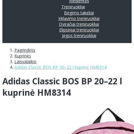
Riedlentės
Treniruokliai
Bėgimo takeliai
Irklavimo treniruokliai
Dviračiai treniruokliai
Elipsiniai treniruokliai
Jėgos treniruokliai
Pagrindinis
Kuprinės
Laisvalaikio
Adidas Classic BOS BP 20–22 l kuprinė HM8314
Adidas Classic BOS BP 20–22 l
kuprinė HM8314