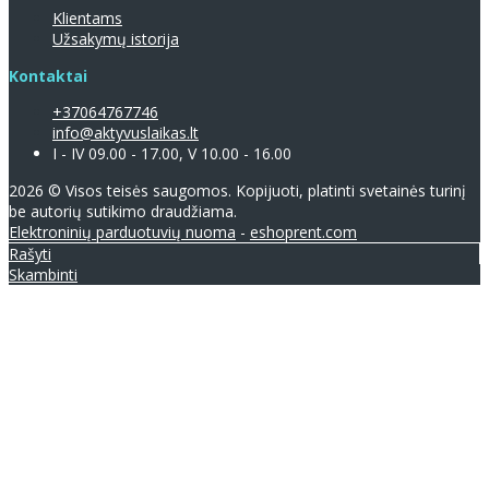
Klientams
Užsakymų istorija
Kontaktai
+37064767746
info@aktyvuslaikas.lt
I - IV 09.00 - 17.00, V 10.00 - 16.00
2026 © Visos teisės saugomos. Kopijuoti, platinti svetainės turinį
be autorių sutikimo draudžiama.
Elektroninių parduotuvių nuoma
-
eshoprent.com
Rašyti
Skambinti