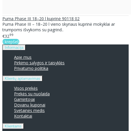
Puma Phase III 18–20 l kuprinė 90118 02
Puma Phase III – 18–20 l vieno skyriaus kuprinė mokyklai ar
trumpoms išvykoms su pagrind..
99
€32
Į krepšelį
Informacija
Apie mus
Pirkimo sąlygos ir taisyklės
Privatumo politika
Klientų aptarnavimas
Visos prekės
Prekės su nuolaida
Gamintojai
Dovanų kuponai
Svetainės medis
Kontaktai
Klientams