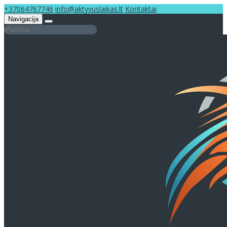
+37064767746
info@aktyvuslaikas.lt
Kontaktai
Navigacija