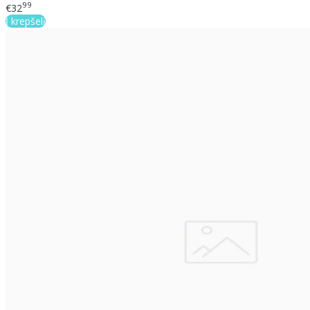
99
€32
Į krepšelį