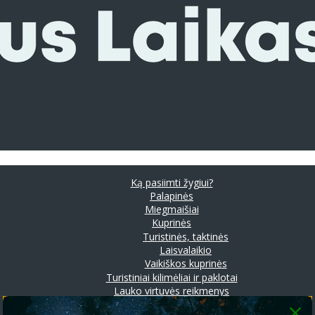
Ką pasiimti žygiui?
Palapinės
Miegmaišiai
Kuprinės
Turistinės, taktinės
Laisvalaikio
Vaikiškos kuprinės
Turistiniai kilimėliai ir paklotai
Lauko virtuvės reikmenys
Prožektoriai ir stovyklavimo lempos