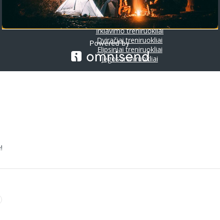
Riedlentės
Treniruokliai
Bėgimo takeliai
Irklavimo treniruokliai
Dviračiai treniruokliai
Elipsiniai treniruokliai
Jėgos treniruokliai
!