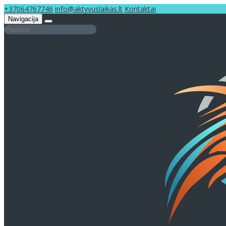
+37064767746
info@aktyvuslaikas.lt
Kontaktai
Navigacija