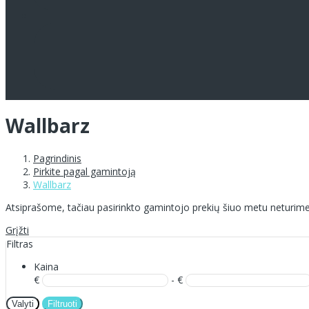
Wallbarz
Pagrindinis
Pirkite pagal gamintoją
Wallbarz
Atsiprašome, tačiau pasirinkto gamintojo prekių šiuo metu neturime
Grįžti
Filtras
Kaina
€
- €
Valyti
Filtruoti