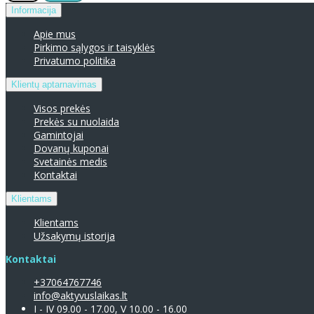
Informacija
Apie mus
Pirkimo sąlygos ir taisyklės
Privatumo politika
Klientų aptarnavimas
Visos prekės
Prekės su nuolaida
Gamintojai
Dovanų kuponai
Svetainės medis
Kontaktai
Klientams
Klientams
Užsakymų istorija
Kontaktai
+37064767746
info@aktyvuslaikas.lt
I - IV 09.00 - 17.00, V 10.00 - 16.00