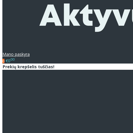
Mano paskyra
00
€0
0
Prekių krepšelis tuščias!