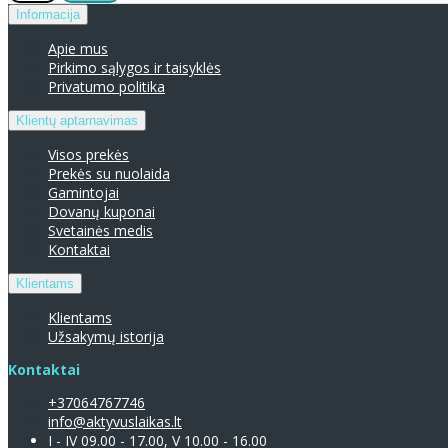
Informacija
Apie mus
Pirkimo sąlygos ir taisyklės
Privatumo politika
Klientų aptarnavimas
Visos prekės
Prekės su nuolaida
Gamintojai
Dovanų kuponai
Svetainės medis
Kontaktai
Klientams
Klientams
Užsakymų istorija
Kontaktai
+37064767746
info@aktyvuslaikas.lt
I - IV 09.00 - 17.00, V 10.00 - 16.00