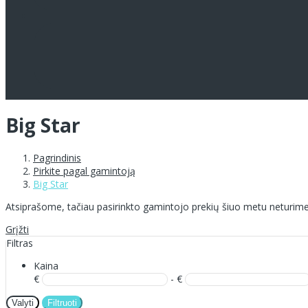
Big Star
Pagrindinis
Pirkite pagal gamintoją
Big Star
Atsiprašome, tačiau pasirinkto gamintojo prekių šiuo metu neturime
Grįžti
Filtras
Kaina
€
- €
Valyti
Filtruoti