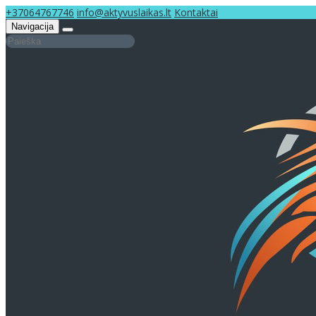
+37064767746
info@aktyvuslaikas.lt
Kontaktai
Navigacija