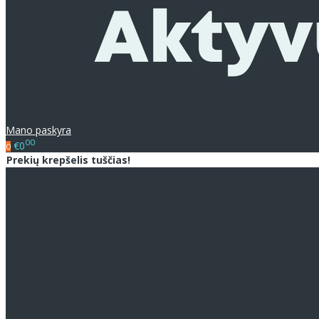
Mano paskyra
00
€0
0
Prekių krepšelis tuščias!