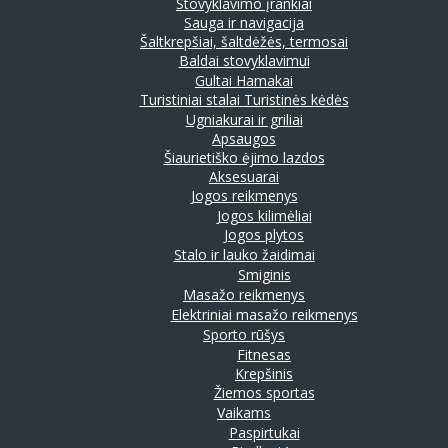
Stovyklavimo įrankiai
Sauga ir navigacija
Šaltkrepšiai, šaltdėžės, termosai
Baldai stovyklavimui
Gultai
Hamakai
Turistiniai stalai
Turistinės kėdės
Ugniakurai ir griliai
Apsaugos
Šiaurietiško ėjimo lazdos
Aksesuarai
Jogos reikmenys
Jogos kilimėliai
Jogos plytos
Stalo ir lauko žaidimai
Smiginis
Masažo reikmenys
Elektriniai masažo reikmenys
Sporto rūšys
Fitnesas
Krepšinis
Žiemos sportas
Vaikams
Paspirtukai