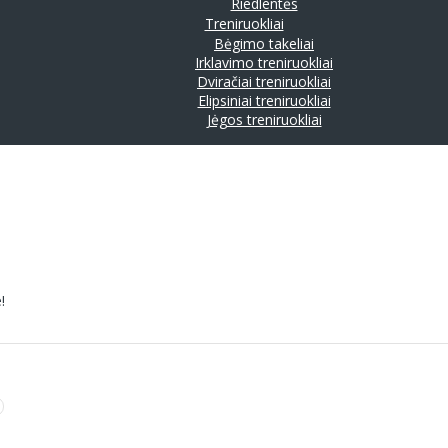
Riedlentės
Treniruokliai
Bėgimo takeliai
Irklavimo treniruokliai
Dviračiai treniruokliai
Elipsiniai treniruokliai
Jėgos treniruokliai
!