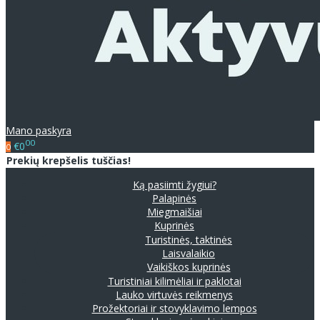
Mano paskyra
00
€0
0
Prekių krepšelis tuščias!
Ką pasiimti žygiui?
Palapinės
Miegmaišiai
Kuprinės
Turistinės, taktinės
Laisvalaikio
Vaikiškos kuprinės
Turistiniai kilimėliai ir paklotai
Lauko virtuvės reikmenys
Prožektoriai ir stovyklavimo lempos