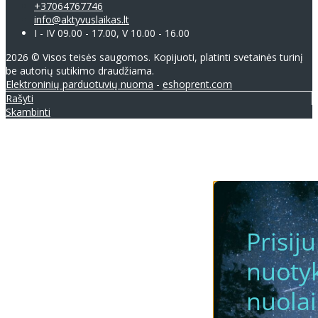
+37064767746
info@aktyvuslaikas.lt
I - IV 09.00 - 17.00, V 10.00 - 16.00
2026 © Visos teisės saugomos. Kopijuoti, platinti svetainės turinį
be autorių sutikimo draudžiama.
Elektroninių parduotuvių nuoma
-
eshoprent.com
Rašyti
Skambinti
Prisij
nuotyk
nuola