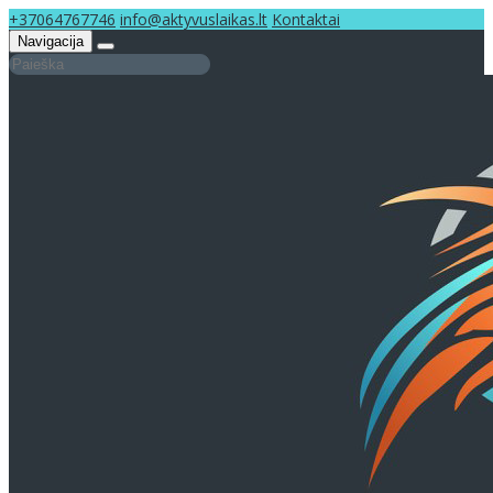
+37064767746
info@aktyvuslaikas.lt
Kontaktai
Navigacija