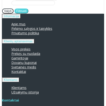
Valyti
Filtruoti
Informacija
Apie mus
Pirkimo sąlygos ir taisyklės
Privatumo politika
Klientų aptarnavimas
Visos prekės
Prekės su nuolaida
Gamintojai
Dovanų kuponai
Svetainės medis
Kontaktai
Klientams
Klientams
Užsakymų istorija
Kontaktai