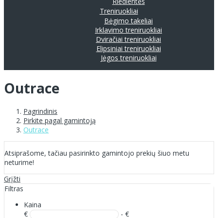
Riedlentės
Treniruokliai
Bėgimo takeliai
Irklavimo treniruokliai
Dviračiai treniruokliai
Elipsiniai treniruokliai
Jėgos treniruokliai
Outrace
Pagrindinis
Pirkite pagal gamintoją
Outrace
Atsiprašome, tačiau pasirinkto gamintojo prekių šiuo metu
neturime!
Grįžti
Filtras
Kaina
€
- €