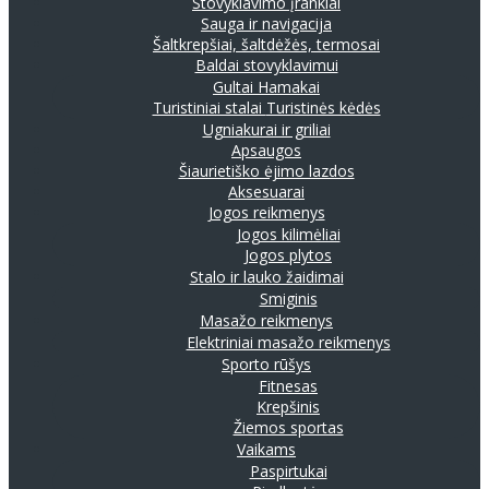
Stovyklavimo įrankiai
Sauga ir navigacija
Šaltkrepšiai, šaltdėžės, termosai
Baldai stovyklavimui
Gultai
Hamakai
Turistiniai stalai
Turistinės kėdės
Ugniakurai ir griliai
Apsaugos
Šiaurietiško ėjimo lazdos
Aksesuarai
Jogos reikmenys
Jogos kilimėliai
Jogos plytos
Stalo ir lauko žaidimai
Smiginis
Masažo reikmenys
Elektriniai masažo reikmenys
Sporto rūšys
Fitnesas
Krepšinis
Žiemos sportas
Vaikams
Paspirtukai