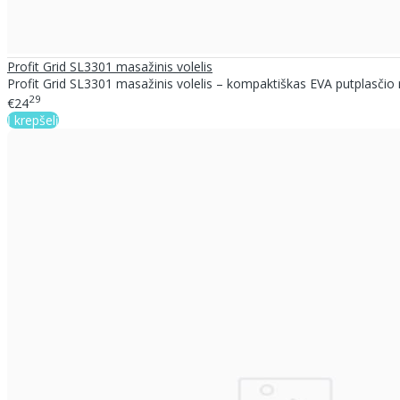
Profit Grid SL3301 masažinis volelis
Profit Grid SL3301 masažinis volelis – kompaktiškas EVA putplasčio rol
29
€24
Į krepšelį