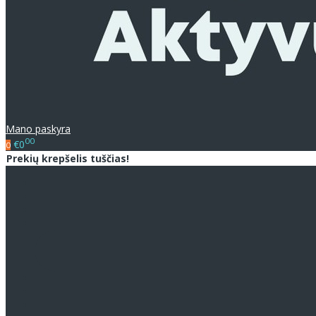
Mano paskyra
00
€0
0
Prekių krepšelis tuščias!