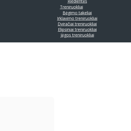
Riedlentės
Treniruokliai
Bėgimo takeliai
Irklavimo treniruokliai
Dviračiai treniruokliai
Elipsiniai treniruokliai
Jėgos treniruokliai