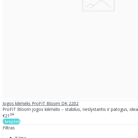
Jogos kilimėlis ProFIT Bloom DK 2202
ProFIT Bloom jogos kilimėlis – stabilus, neslystantis ir patogus, idealia
04
€21
Į krepšelį
Filtras
Kaina