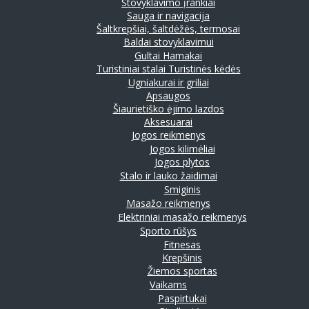
Stovyklavimo įrankiai
Sauga ir navigacija
Šaltkrepšiai, šaltdėžės, termosai
Baldai stovyklavimui
Gultai
Hamakai
Turistiniai stalai
Turistinės kėdės
Ugniakurai ir griliai
Apsaugos
Šiaurietiško ėjimo lazdos
Aksesuarai
Jogos reikmenys
Jogos kilimėliai
Jogos plytos
Stalo ir lauko žaidimai
Smiginis
Masažo reikmenys
Elektriniai masažo reikmenys
Sporto rūšys
Fitnesas
Krepšinis
Žiemos sportas
Vaikams
Paspirtukai