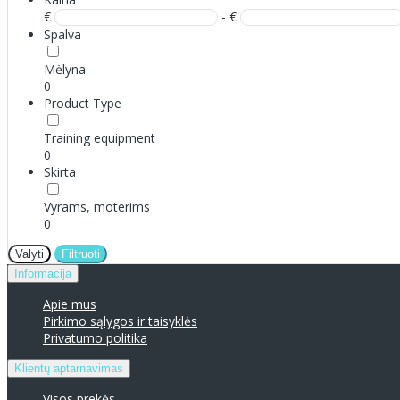
€
- €
Spalva
Mėlyna
0
Product Type
Training equipment
0
Skirta
Vyrams, moterims
0
Valyti
Filtruoti
Informacija
Apie mus
Pirkimo sąlygos ir taisyklės
Privatumo politika
Klientų aptarnavimas
Visos prekės