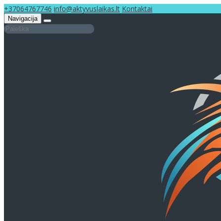
+37064767746
info@aktyvuslaikas.lt
Kontaktai
Navigacija