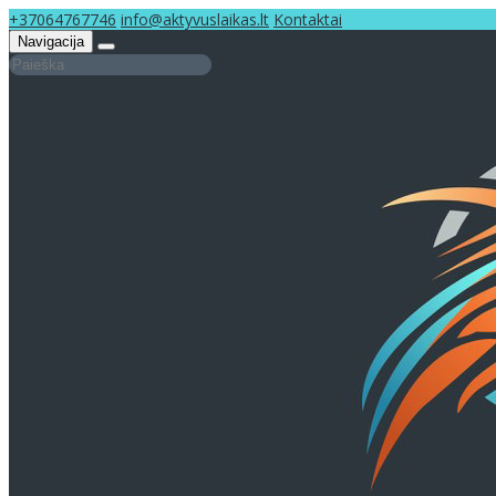
+37064767746
info@aktyvuslaikas.lt
Kontaktai
Navigacija