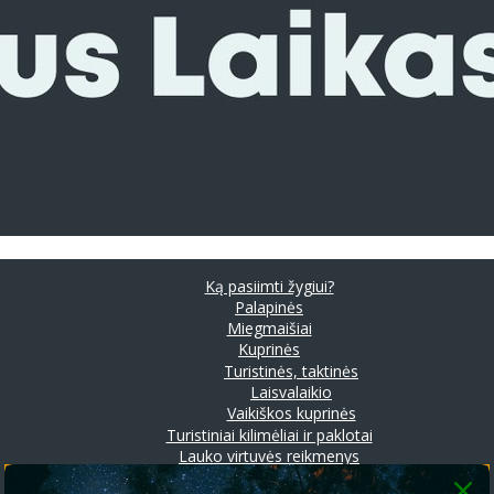
Ką pasiimti žygiui?
Palapinės
Miegmaišiai
Kuprinės
Turistinės, taktinės
Laisvalaikio
Vaikiškos kuprinės
Turistiniai kilimėliai ir paklotai
Lauko virtuvės reikmenys
Prožektoriai ir stovyklavimo lempos