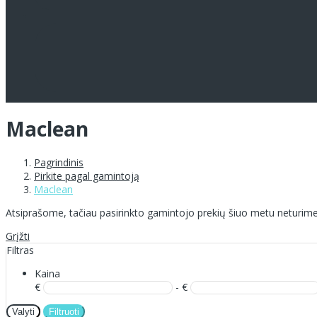
Maclean
Pagrindinis
Pirkite pagal gamintoją
Maclean
Atsiprašome, tačiau pasirinkto gamintojo prekių šiuo metu neturime
Grįžti
Filtras
Kaina
€
- €
Valyti
Filtruoti