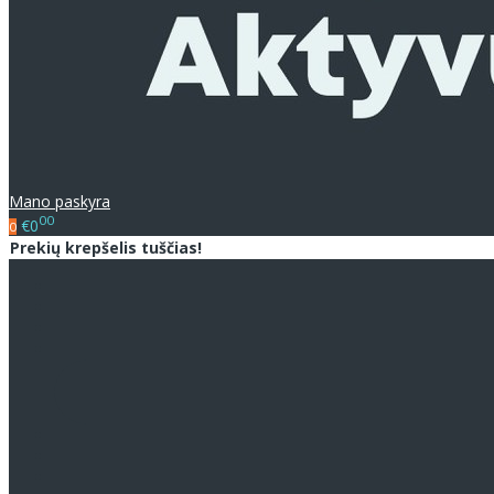
Mano paskyra
00
€0
0
Prekių krepšelis tuščias!