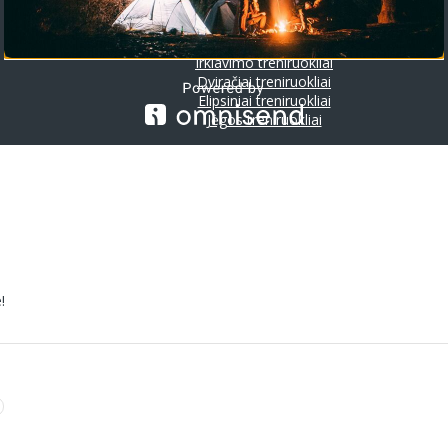
Riedlentės
Treniruokliai
Bėgimo takeliai
Irklavimo treniruokliai
Dviračiai treniruokliai
Elipsiniai treniruokliai
Jėgos treniruokliai
!