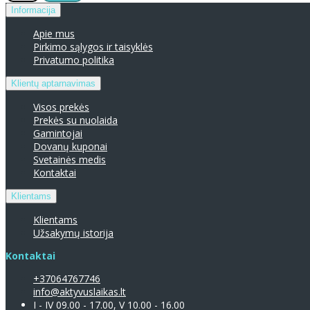
Informacija
Apie mus
Pirkimo sąlygos ir taisyklės
Privatumo politika
Klientų aptarnavimas
Visos prekės
Prekės su nuolaida
Gamintojai
Dovanų kuponai
Svetainės medis
Kontaktai
Klientams
Klientams
Užsakymų istorija
Kontaktai
+37064767746
info@aktyvuslaikas.lt
I - IV 09.00 - 17.00, V 10.00 - 16.00