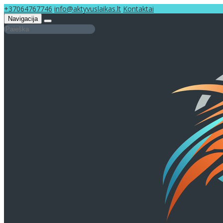
+37064767746
info@aktyvuslaikas.lt
Kontaktai
Navigacija