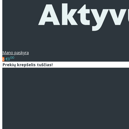
Mano paskyra
00
€0
0
Prekių krepšelis tuščias!