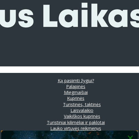
Ką pasiimti žygiui?
Palapinės
Miegmaišiai
Kuprinės
Turistinės, taktinės
Laisvalaikio
Vaikiškos kuprinės
Turistiniai kilimėliai ir paklotai
Lauko virtuvės reikmenys
Prožektoriai ir stovyklavimo lempos