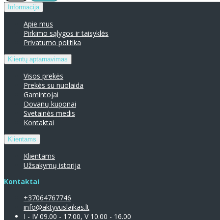
Informacija
Apie mus
Pirkimo sąlygos ir taisyklės
Privatumo politika
Klientų aptarnavimas
Visos prekės
Prekės su nuolaida
Gamintojai
Dovanų kuponai
Svetainės medis
Kontaktai
Klientams
Klientams
Užsakymų istorija
Kontaktai
+37064767746
info@aktyvuslaikas.lt
I - IV 09.00 - 17.00, V 10.00 - 16.00