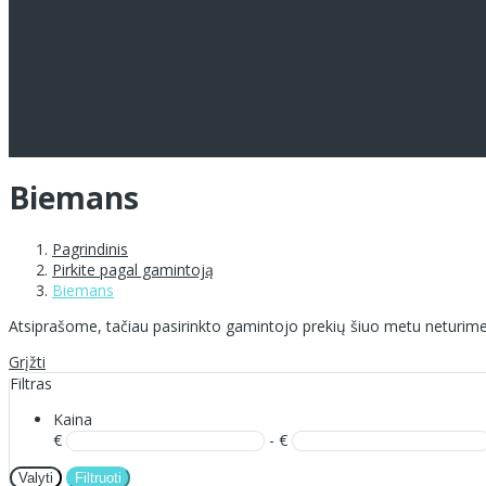
Biemans
Pagrindinis
Pirkite pagal gamintoją
Biemans
Atsiprašome, tačiau pasirinkto gamintojo prekių šiuo metu neturime
Grįžti
Filtras
Kaina
€
- €
Valyti
Filtruoti