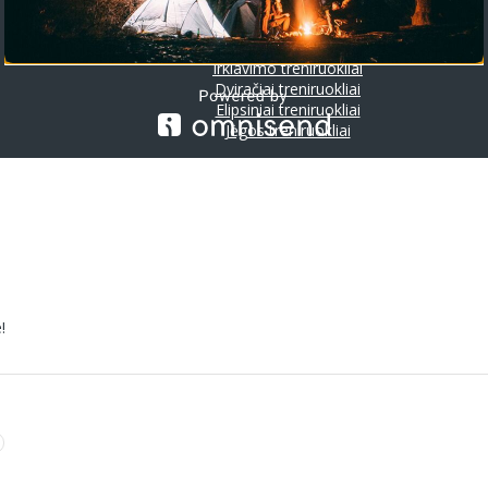
Riedlentės
Treniruokliai
Bėgimo takeliai
Irklavimo treniruokliai
Dviračiai treniruokliai
Elipsiniai treniruokliai
Jėgos treniruokliai
!