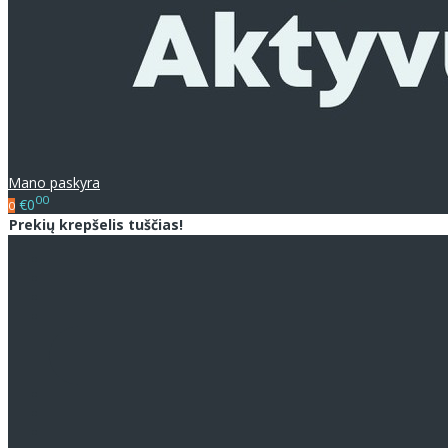
Mano paskyra
00
€0
0
Prekių krepšelis tuščias!