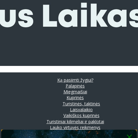
Ką pasiimti žygiui?
Palapinės
Miegmaišiai
Kuprinės
Turistinės, taktinės
Laisvalaikio
Vaikiškos kuprinės
Turistiniai kilimėliai ir paklotai
Lauko virtuvės reikmenys
Prožektoriai ir stovyklavimo lempos