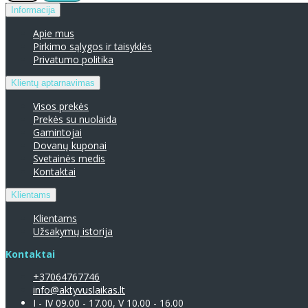
Informacija
Apie mus
Pirkimo sąlygos ir taisyklės
Privatumo politika
Klientų aptarnavimas
Visos prekės
Prekės su nuolaida
Gamintojai
Dovanų kuponai
Svetainės medis
Kontaktai
Klientams
Klientams
Užsakymų istorija
Kontaktai
+37064767746
info@aktyvuslaikas.lt
I - IV 09.00 - 17.00, V 10.00 - 16.00