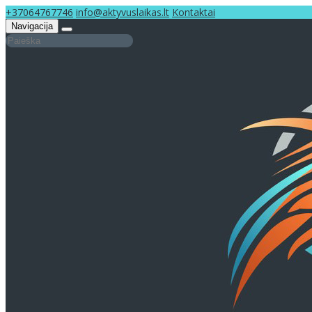
+37064767746
info@aktyvuslaikas.lt
Kontaktai
Navigacija