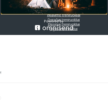
Riedlentės
Treniruokliai
Bėgimo takeliai
Irklavimo treniruokliai
Dviračiai treniruokliai
Elipsiniai treniruokliai
Jėgos treniruokliai
!