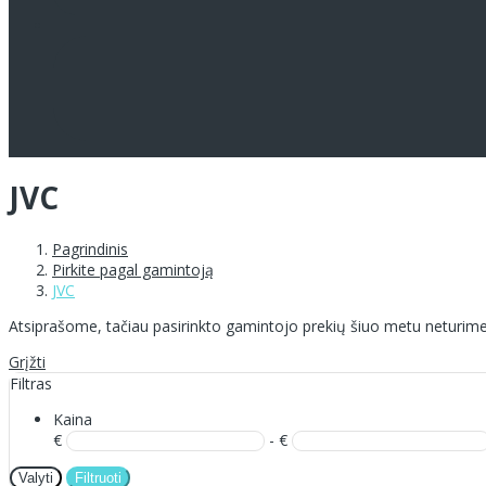
JVC
Pagrindinis
Pirkite pagal gamintoją
JVC
Atsiprašome, tačiau pasirinkto gamintojo prekių šiuo metu neturime
Grįžti
Filtras
Kaina
€
- €
Valyti
Filtruoti