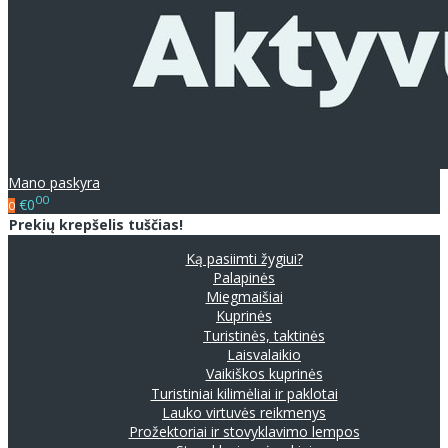
Mano paskyra
00
€0
0
Prekių krepšelis tuščias!
Ką pasiimti žygiui?
Palapinės
Miegmaišiai
Kuprinės
Turistinės, taktinės
Laisvalaikio
Vaikiškos kuprinės
Turistiniai kilimėliai ir paklotai
Lauko virtuvės reikmenys
Prožektoriai ir stovyklavimo lempos