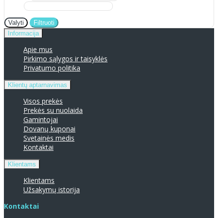
Valyti
Filtruoti
Informacija
Apie mus
Pirkimo sąlygos ir taisyklės
Privatumo politika
Klientų aptarnavimas
Visos prekės
Prekės su nuolaida
Gamintojai
Dovanų kuponai
Svetainės medis
Kontaktai
Klientams
Klientams
Užsakymų istorija
Kontaktai