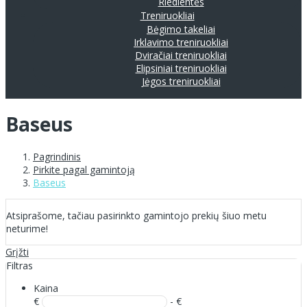
Riedlentės
Treniruokliai
Bėgimo takeliai
Irklavimo treniruokliai
Dviračiai treniruokliai
Elipsiniai treniruokliai
Jėgos treniruokliai
Baseus
Pagrindinis
Pirkite pagal gamintoją
Baseus
Atsiprašome, tačiau pasirinkto gamintojo prekių šiuo metu
neturime!
Grįžti
Filtras
Kaina
€
- €