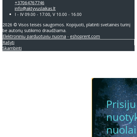
+37064767746
info@aktyvuslaikas.lt
I - IV 09.00 - 17.00, V 10.00 - 16.00
2026 © Visos teisės saugomos. Kopijuoti, platinti svetainės turinį
be autorių sutikimo draudžiama.
Elektroninių parduotuvių nuoma
-
eshoprent.com
Rašyti
Skambinti
Prisij
nuotyk
nuola