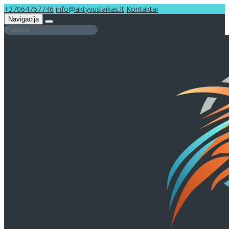
+37064767746
info@aktyvuslaikas.lt
Kontaktai
Navigacija