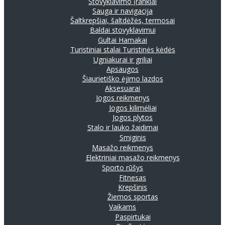
Stovyklavimo įrankiai
Sauga ir navigacija
Šaltkrepšiai, šaltdėžės, termosai
Baldai stovyklavimui
Gultai
Hamakai
Turistiniai stalai
Turistinės kėdės
Ugniakurai ir griliai
Apsaugos
Šiaurietiško ėjimo lazdos
Aksesuarai
Jogos reikmenys
Jogos kilimėliai
Jogos plytos
Stalo ir lauko žaidimai
Smiginis
Masažo reikmenys
Elektriniai masažo reikmenys
Sporto rūšys
Fitnesas
Krepšinis
Žiemos sportas
Vaikams
Paspirtukai