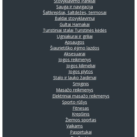
Stovyklavimo įrankiai
Sauga ir navigacija
Šaltkrepšiai, šaltdėžės, termosai
Baldai stovyklavimui
Gultai
Hamakai
Turistiniai stalai
Turistinės kėdės
Ugniakurai ir griliai
Apsaugos
Šiaurietiško ėjimo lazdos
Aksesuarai
Jogos reikmenys
Jogos kilimėliai
Jogos plytos
Stalo ir lauko žaidimai
Smiginis
Masažo reikmenys
Elektriniai masažo reikmenys
Sporto rūšys
Fitnesas
Krepšinis
Žiemos sportas
Vaikams
Paspirtukai