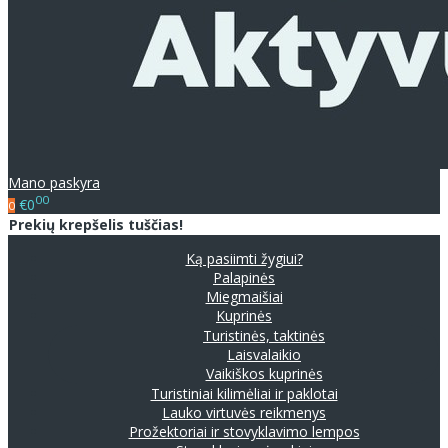
Mano paskyra
00
€0
0
Prekių krepšelis tuščias!
Ką pasiimti žygiui?
Palapinės
Miegmaišiai
Kuprinės
Turistinės, taktinės
Laisvalaikio
Vaikiškos kuprinės
Turistiniai kilimėliai ir paklotai
Lauko virtuvės reikmenys
Prožektoriai ir stovyklavimo lempos