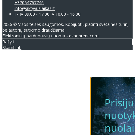
+37064767746
info@aktyvuslaikas.lt
I - IV 09.00 - 17.00, V 10.00 - 16.00
2026 © Visos teisės saugomos. Kopijuoti, platinti svetainės turinį
be autorių sutikimo draudžiama.
Elektroninių parduotuvių nuoma
-
eshoprent.com
Rašyti
Skambinti
Prisij
nuotyk
nuola