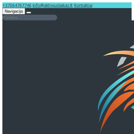
+37064767746
info@aktyvuslaikas.lt
Kontaktai
Navigacija