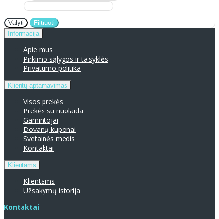
Valyti
Filtruoti
Informacija
Apie mus
Pirkimo sąlygos ir taisyklės
Privatumo politika
Klientų aptarnavimas
Visos prekės
Prekės su nuolaida
Gamintojai
Dovanų kuponai
Svetainės medis
Kontaktai
Klientams
Klientams
Užsakymų istorija
Kontaktai