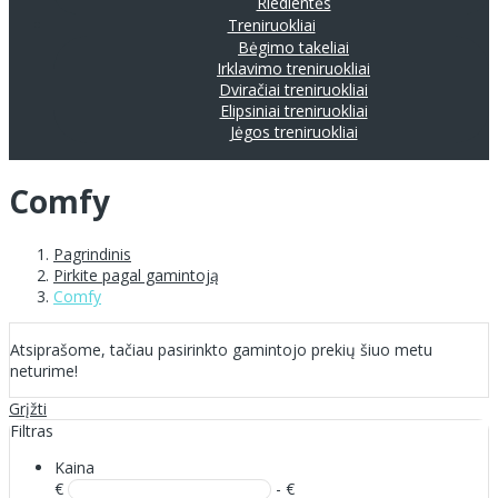
Riedlentės
Treniruokliai
Bėgimo takeliai
Irklavimo treniruokliai
Dviračiai treniruokliai
Elipsiniai treniruokliai
Jėgos treniruokliai
Comfy
Pagrindinis
Pirkite pagal gamintoją
Comfy
Atsiprašome, tačiau pasirinkto gamintojo prekių šiuo metu
neturime!
Grįžti
Filtras
Kaina
€
- €